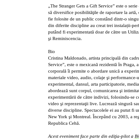
„The Stranger Gets a Gift Service” este o seri
să diversifice posibilităţile de raportare la artă
fie folosite de un public constând dintr-o singur
din diferite discipline au creat trei instalații-
putând fi experimentată doar de către un Utili
şi Reminiscencia.
Bio
Cristina Maldonado, artista principală din cadr
Service”, este o mexicană rezidentă în Praga, a
corporală îi permite o abordare unică a experi
materiale video, audio, colaje şi performance-u
experimental, dansul, arta participatorie, medi
abordează sunt corpul, comunicarea şi intimita
experimentării de către indivizi, folosindu-se c
video şi reprezentaţii live. Lucrează singură sau
diverse discipline. Spectacolele ei au putut fi 
New York şi Montreal. Începând cu 2003, a reg
Republica Cehă.
Acest eveniment face parte din ediţia-pilot a
Bi