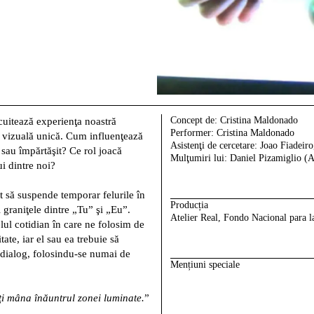
Concept de:
Cristina Maldonado
cuitează experienţa noastră
Performer:
Cristina Maldonado
e vizuală unică. Cum influenţează
Asistenţi de cercetare:
Joao Fiadeir
sau împărtăşit? Ce rol joacă
Mulţumiri lui:
Daniel Pizamiglio 
ui dintre noi?
t să suspende temporar felurile în
Producția
graniţele dintre „Tu” şi „Eu”.
Atelier Real, Fondo Nacional para la
elul cotidian în care ne folosim de
ate, iar el sau ea trebuie să
 dialog, folosindu-se numai de
Mențiuni speciale
-ţi mâna înăuntrul zonei luminate.
”