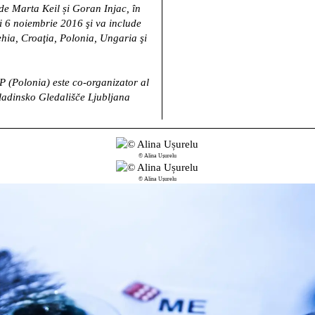
 de Marta Keil și Goran Injac, în
şi 6 noiembrie 2016 şi va include
hia, Croaţia, Polonia, Ungaria şi
 (Polonia) este co-organizator al
ladinsko Gledališče Ljubljana
© Alina Ușurelu
© Alina Ușurelu