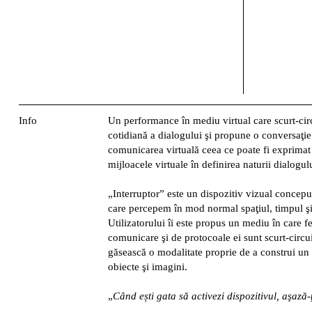
Info
Un performance în mediu virtual care scurt-cir
cotidiană a dialogului şi propune o conversaţi
comunicarea virtuală ceea ce poate fi exprimat 
mijloacele virtuale în definirea naturii dialogul
„Interruptor” este un dispozitiv vizual concepu
care percepem în mod normal spaţiul, timpul şi 
Utilizatorului îi este propus un mediu în care f
comunicare şi de protocoale ei sunt scurt-circuit
găsească o modalitate proprie de a construi un
obiecte şi imagini.
„
Când ești gata să activezi dispozitivul, aşază