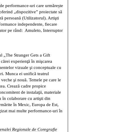
e de performance-uri care urmărește
, oferind „dispozitive” proiectate să
ă persoană (Utilizatorul). Artişti
performance independente, fiecare
zator pe rând: Amuleto, Interruptor
ul „The Stranger Gets a Gift
 cărei experienţă în mişcarea
mentelor vizuale şi conceptuale cu
ri. Munca ei unifică teatrul
a veche şi nouă. Temele pe care le
tea. Crează cadre propice
oncomitent de instalaţii, materiale
 în colaborare cu artişti din
urmărite în Mexic, Europa de Est,
izat mai multe performance-uri în
enalei Regionale de Coregrafie