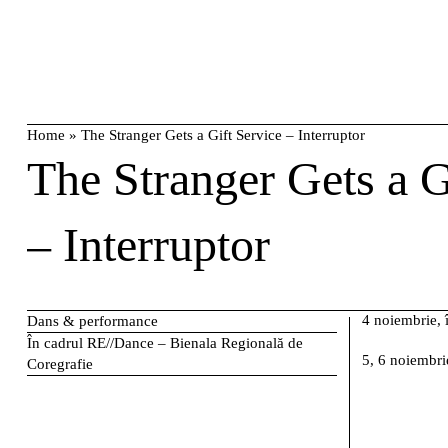
Skip
caută
to
content
Home
»
The Stranger Gets a Gift Service – Interruptor
The Stranger Gets a G
– Interruptor
4 noiembrie, 
Dans & performance
În cadrul
RE//Dance – Bienala Regională de
5, 6 noiembrie
Coregrafie