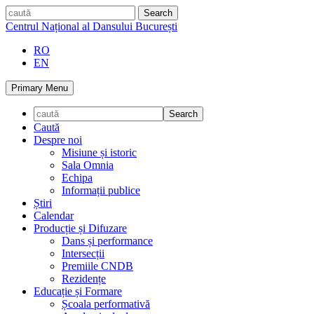
Skip
caută
to
Centrul Național al Dansului București
content
RO
EN
Primary Menu
Caută
Despre noi
Misiune și istoric
Sala Omnia
Echipa
Informații publice
Știri
Calendar
Producție și Difuzare
Dans și performance
Intersecții
Premiile CNDB
Rezidențe
Educație și Formare
Școala performativă