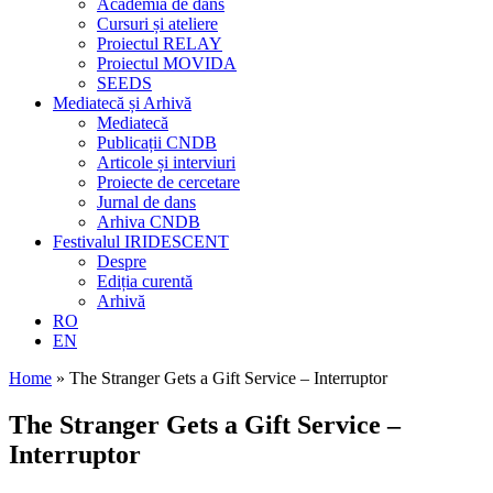
Academia de dans
Cursuri și ateliere
Proiectul RELAY
Proiectul MOVIDA
SEEDS
Mediatecă și Arhivă
Mediatecă
Publicații CNDB
Articole și interviuri
Proiecte de cercetare
Jurnal de dans
Arhiva CNDB
Festivalul IRIDESCENT
Despre
Ediția curentă
Arhivă
RO
EN
Home
»
The Stranger Gets a Gift Service – Interruptor
The Stranger Gets a Gift Service –
Interruptor