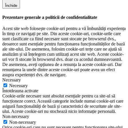
Închide
Prezentare generale a politicii de confidentialitate
Acest site web folosește cookie-uri pentru a vă îmbunătăți experiența
în timp ce navigați pe site. Din aceste cookie-uri, cookie-urile care
sunt clasificate ca fiind necesare sunt stocate pe browserul dvs.,
deoarece sunt esențiale pentru funcționarea funcționalităților de bază
ale site-ului. De asemenea, folosim cookie-uri terțe care ne ajută să
analizăm și să înțelegem cum utilizați acest site web. Aceste cookie-
uri vor fi stocate în browserul dvs. doar cu acordul dumneavoastră.
De asemenea, aveți opțiunea de a renunța la aceste cookie-uri. Dar
renunțarea la unele dintre aceste cookie-uri poate avea un efect
asupra experienței dvs. de navigare.
Necessary
Necessary
Întotdeauna activate
Cookie-urile necesare sunt absolut esențiale pentru ca site-ul să
funcționeze corect. Această categorie include numai cookie-uri care
asigură funcționalități de bază și caracteristici de securitate ale site-
ului. Aceste cookie-uri nu stochează nicio informație personală.
Non-necessary
Non-necessary
Orice cookie-uri care nu sunt necesare pentru funcționarea site-ului