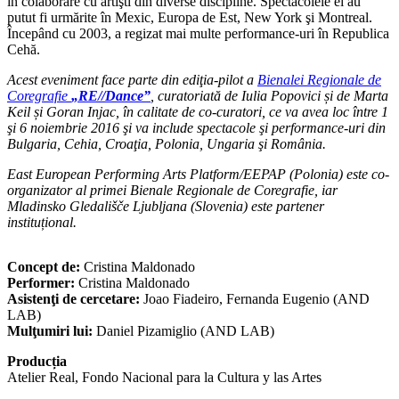
în colaborare cu artişti din diverse discipline. Spectacolele ei au
putut fi urmărite în Mexic, Europa de Est, New York şi Montreal.
Începând cu 2003, a regizat mai multe performance-uri în Republica
Cehă.
Acest eveniment face parte din ediţia-pilot a
Bienalei Regionale de
Coregrafie
„RE//Dance”
, curatoriată de Iulia Popovici și de Marta
Keil și Goran Injac, în calitate de co-curatori, ce va avea loc între 1
şi 6 noiembrie 2016 şi va include spectacole şi performance-uri din
Bulgaria, Cehia, Croaţia, Polonia, Ungaria şi România.
East European Performing Arts Platform/EEPAP (Polonia) este co-
organizator al primei Bienale Regionale de Coregrafie, iar
Mladinsko Gledališče Ljubljana (Slovenia) este partener
instituțional.
Concept de:
Cristina Maldonado
Performer:
Cristina Maldonado
Asistenţi de cercetare:
Joao Fiadeiro, Fernanda Eugenio (AND
LAB)
Mulţumiri lui:
Daniel Pizamiglio (AND LAB)
Producția
Atelier Real, Fondo Nacional para la Cultura y las Artes