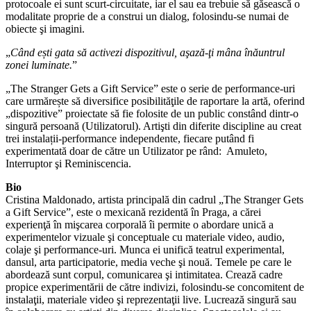
protocoale ei sunt scurt-circuitate, iar el sau ea trebuie să găsească o
modalitate proprie de a construi un dialog, folosindu-se numai de
obiecte şi imagini.
„
Când ești gata să activezi dispozitivul, aşază-ţi mâna înăuntrul
zonei luminate.
”
„The Stranger Gets a Gift Service” este o serie de performance-uri
care urmărește să diversifice posibilităţile de raportare la artă, oferind
„dispozitive” proiectate să fie folosite de un public constând dintr-o
singură persoană (Utilizatorul). Artişti din diferite discipline au creat
trei instalații-performance independente, fiecare putând fi
experimentată doar de către un Utilizator pe rând: Amuleto,
Interruptor şi Reminiscencia.
Bio
Cristina Maldonado, artista principală din cadrul „The Stranger Gets
a Gift Service”, este o mexicană rezidentă în Praga, a cărei
experienţă în mişcarea corporală îi permite o abordare unică a
experimentelor vizuale şi conceptuale cu materiale video, audio,
colaje şi performance-uri. Munca ei unifică teatrul experimental,
dansul, arta participatorie, media veche şi nouă. Temele pe care le
abordează sunt corpul, comunicarea şi intimitatea. Crează cadre
propice experimentării de către indivizi, folosindu-se concomitent de
instalaţii, materiale video şi reprezentaţii live. Lucrează singură sau