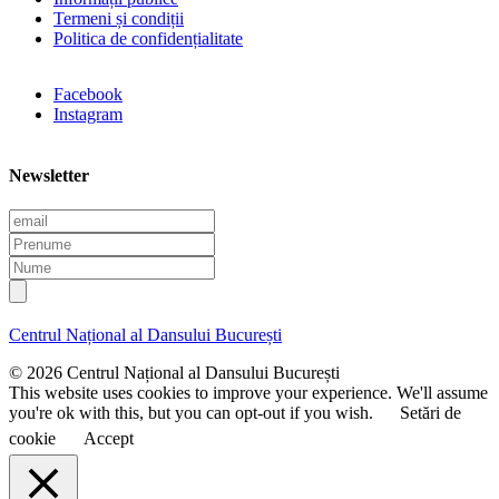
Termeni și condiții
Politica de confidențialitate
Facebook
Instagram
Newsletter
E
m
P
a
r
N
i
e
u
l
n
m
u
e
Centrul Național al Dansului București
m
e
© 2026 Centrul Național al Dansului București
This website uses cookies to improve your experience. We'll assume
you're ok with this, but you can opt-out if you wish.
Setări de
cookie
Accept