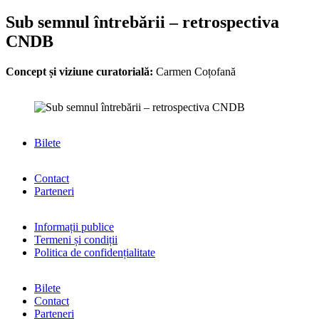
Sub semnul întrebării – retrospectiva
CNDB
Concept și viziune curatorială:
Carmen Coțofană
Bilete
Contact
Parteneri
Informații publice
Termeni și condiții
Politica de confidențialitate
Bilete
Contact
Parteneri