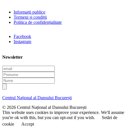
Informații publice
Termeni și condiții
Politica de confidențialitate
Facebook
Instagram
Newsletter
E
m
P
a
r
N
i
e
u
l
n
m
u
e
Centrul Național al Dansului București
m
e
© 2026 Centrul Național al Dansului București
This website uses cookies to improve your experience. We'll assume
you're ok with this, but you can opt-out if you wish.
Setări de
cookie
Accept