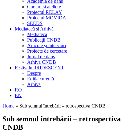
Academia de dans
Cursuri și ateliere
Proiectul RELAY
Proiectul MOVIDA
SEEDS
Mediatecă și Arhivă
Mediatecă
Publicații CNDB
Articole și interviuri
Proiecte de cercetare
Jurnal de dans
Arhiva CNDB
Festivalul IRIDESCENT
Despre
Ediția curentă
Arhivă
RO
EN
Home
»
Sub semnul întrebării – retrospectiva CNDB
Sub semnul întrebării – retrospectiva
CNDB