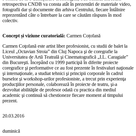
retrospectiva CNDB va consta atât în prezentări de materiale video,
fotografii dar și documente din arhiva Centrului, fiecare întâlnire
reprezentând câte o întrebare la care se căutăm răspuns în mod
colectiv.
Concept și viziune curatorială:
Carmen Coțofană
Carmen Coţofană este artist liber profesionist, cu studii de balet la
Liceul „Octavian Stroia” din Cluj Napoca şi de coregrafie la
Universitatea de Artă Teatrală şi Cinematografică „I.L. Caragiale”
din Bucureşti. Începând cu 1999 participă în diferite proiecte
coregrafice şi performative ce au fost prezente în festivaluri naţionale
şi internaţionale, a studiat tehnici şi principii corporale în cadrul
burselor şi workshop-urilor profesioniste, a trecut prin experienţa
producţiilor personale, colaborează în proiecte de teatru, şi-a
dezvoltat abilităţile de profesor odată cu practica din mediul
academic şi continuă să chestioneze fiecare moment al timpului
prezent.
20.03.2016
duminică