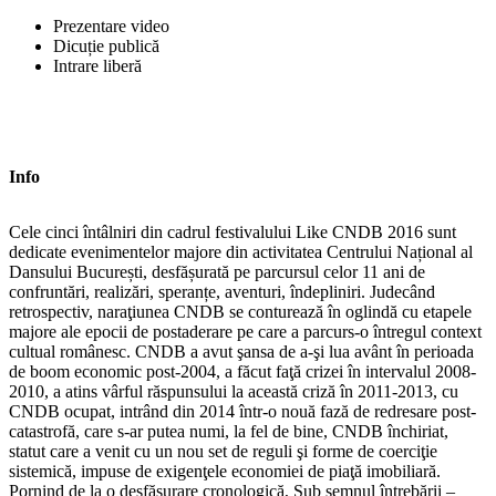
Prezentare video
Dicuție publică
Intrare liberă
Info
Cele cinci întâlniri din cadrul festivalului Like CNDB 2016 sunt
dedicate evenimentelor majore din activitatea Centrului Național al
Dansului București, desfășurată pe parcursul celor 11 ani de
confruntări, realizări, speranțe, aventuri, îndepliniri. Judecând
retrospectiv, naraţiunea CNDB se conturează în oglindă cu etapele
majore ale epocii de postaderare pe care a parcurs-o întregul context
cultual românesc. CNDB a avut şansa de a-şi lua avânt în perioada
de boom economic post-2004, a făcut faţă crizei în intervalul 2008-
2010, a atins vârful răspunsului la această criză în 2011-2013, cu
CNDB ocupat, intrând din 2014 într-o nouă fază de redresare post-
catastrofă, care s-ar putea numi, la fel de bine, CNDB închiriat,
statut care a venit cu un nou set de reguli şi forme de coerciţie
sistemică, impuse de exigenţele economiei de piaţă imobiliară.
Pornind de la o desfășurare cronologică, Sub semnul întrebării –