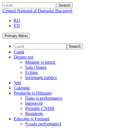
Skip
caută
to
Centrul Național al Dansului București
content
RO
EN
Primary Menu
Caută
Despre noi
Misiune și istoric
Sala Omnia
Echipa
Informații publice
Știri
Calendar
Producție și Difuzare
Dans și performance
Intersecții
Premiile CNDB
Rezidențe
Educație și Formare
Școala performativă