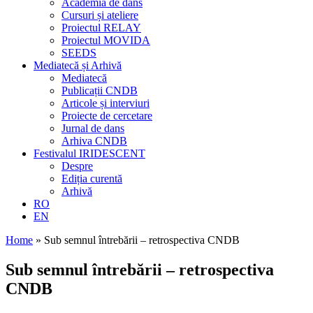
Academia de dans
Cursuri și ateliere
Proiectul RELAY
Proiectul MOVIDA
SEEDS
Mediatecă și Arhivă
Mediatecă
Publicații CNDB
Articole și interviuri
Proiecte de cercetare
Jurnal de dans
Arhiva CNDB
Festivalul IRIDESCENT
Despre
Ediția curentă
Arhivă
RO
EN
Home
»
Sub semnul întrebării – retrospectiva CNDB
Sub semnul întrebării – retrospectiva
CNDB