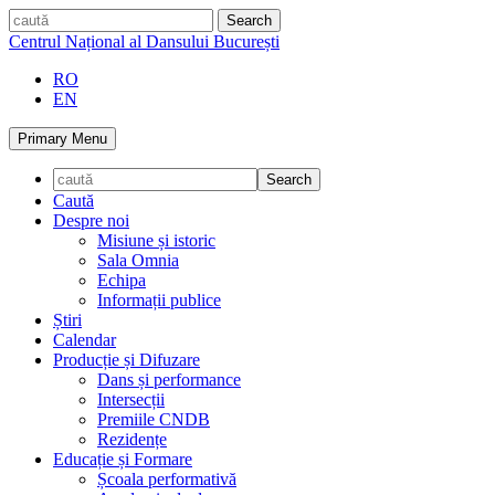
Skip
caută
to
Centrul Național al Dansului București
content
RO
EN
Primary Menu
Caută
Despre noi
Misiune și istoric
Sala Omnia
Echipa
Informații publice
Știri
Calendar
Producție și Difuzare
Dans și performance
Intersecții
Premiile CNDB
Rezidențe
Educație și Formare
Școala performativă