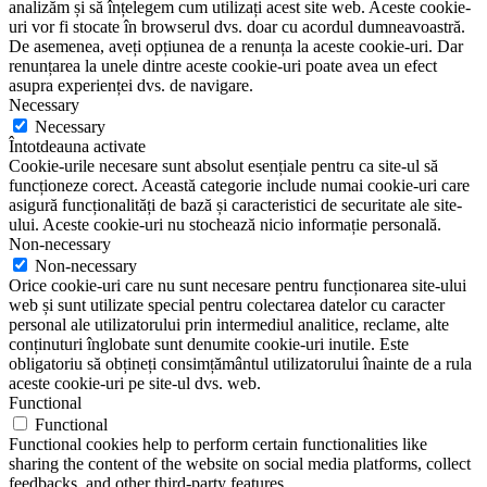
analizăm și să înțelegem cum utilizați acest site web. Aceste cookie-
uri vor fi stocate în browserul dvs. doar cu acordul dumneavoastră.
De asemenea, aveți opțiunea de a renunța la aceste cookie-uri. Dar
renunțarea la unele dintre aceste cookie-uri poate avea un efect
asupra experienței dvs. de navigare.
Necessary
Necessary
Întotdeauna activate
Cookie-urile necesare sunt absolut esențiale pentru ca site-ul să
funcționeze corect. Această categorie include numai cookie-uri care
asigură funcționalități de bază și caracteristici de securitate ale site-
ului. Aceste cookie-uri nu stochează nicio informație personală.
Non-necessary
Non-necessary
Orice cookie-uri care nu sunt necesare pentru funcționarea site-ului
web și sunt utilizate special pentru colectarea datelor cu caracter
personal ale utilizatorului prin intermediul analitice, reclame, alte
conținuturi înglobate sunt denumite cookie-uri inutile. Este
obligatoriu să obțineți consimțământul utilizatorului înainte de a rula
aceste cookie-uri pe site-ul dvs. web.
Functional
Functional
Functional cookies help to perform certain functionalities like
sharing the content of the website on social media platforms, collect
feedbacks, and other third-party features.