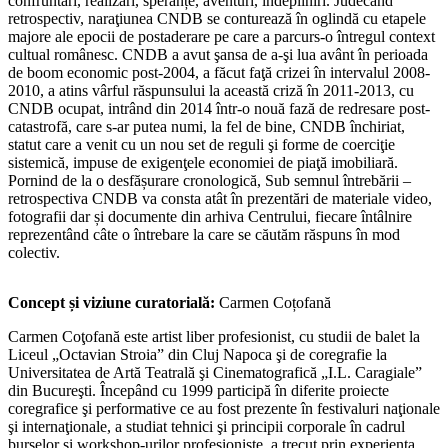
confruntări, realizări, speranțe, aventuri, îndepliniri. Judecând
retrospectiv, naraţiunea CNDB se conturează în oglindă cu etapele
majore ale epocii de postaderare pe care a parcurs-o întregul context
cultual românesc. CNDB a avut şansa de a-şi lua avânt în perioada
de boom economic post-2004, a făcut faţă crizei în intervalul 2008-
2010, a atins vârful răspunsului la această criză în 2011-2013, cu
CNDB ocupat, intrând din 2014 într-o nouă fază de redresare post-
catastrofă, care s-ar putea numi, la fel de bine, CNDB închiriat,
statut care a venit cu un nou set de reguli şi forme de coerciţie
sistemică, impuse de exigenţele economiei de piaţă imobiliară.
Pornind de la o desfășurare cronologică, Sub semnul întrebării –
retrospectiva CNDB va consta atât în prezentări de materiale video,
fotografii dar și documente din arhiva Centrului, fiecare întâlnire
reprezentând câte o întrebare la care se căutăm răspuns în mod
colectiv.
Concept și viziune curatorială:
Carmen Coțofană
Carmen Coţofană este artist liber profesionist, cu studii de balet la
Liceul „Octavian Stroia” din Cluj Napoca şi de coregrafie la
Universitatea de Artă Teatrală şi Cinematografică „I.L. Caragiale”
din Bucureşti. Începând cu 1999 participă în diferite proiecte
coregrafice şi performative ce au fost prezente în festivaluri naţionale
şi internaţionale, a studiat tehnici şi principii corporale în cadrul
burselor şi workshop-urilor profesioniste, a trecut prin experienţa