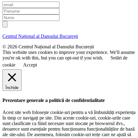
E
m
P
a
r
N
i
e
u
l
n
m
u
e
Centrul Național al Dansului București
m
e
© 2026 Centrul Național al Dansului București
This website uses cookies to improve your experience. We'll assume
you're ok with this, but you can opt-out if you wish.
Setări de
cookie
Accept
Închide
Prezentare generale a politicii de confidentialitate
Acest site web folosește cookie-uri pentru a vă îmbunătăți experiența
în timp ce navigați pe site. Din aceste cookie-uri, cookie-urile care
sunt clasificate ca fiind necesare sunt stocate pe browserul dvs.,
deoarece sunt esențiale pentru funcționarea funcționalităților de bază
ale site-ului. De asemenea, folosim cookie-uri terțe care ne ajută să