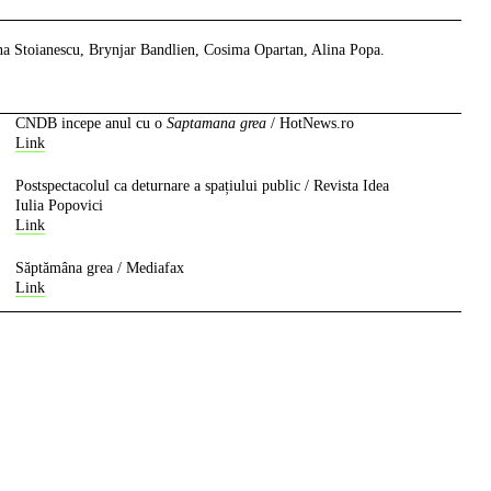
na Stoianescu, Brynjar Bandlien, Cosima Opartan, Alina Popa.
CNDB incepe anul cu o
Saptamana grea
/
HotNews.ro
Link
Postspectacolul ca deturnare a spațiului public
/
Revista Idea
Iulia Popovici
Link
Săptămâna grea
/
Mediafax
Link