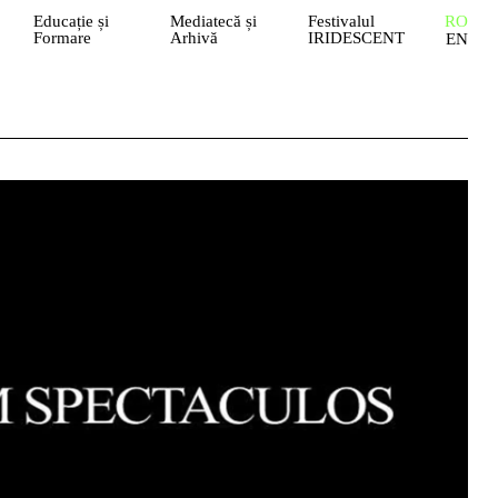
Educație și
Mediatecă și
Festivalul
RO
Formare
Arhivă
IRIDESCENT
EN