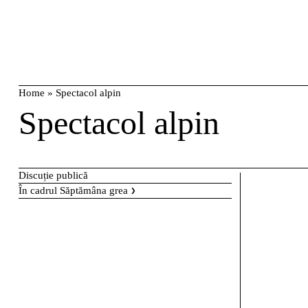
Skip
caută
to
content
Home
»
Spectacol alpin
Spectacol alpin
Discuție publică
În cadrul
Săptămâna grea