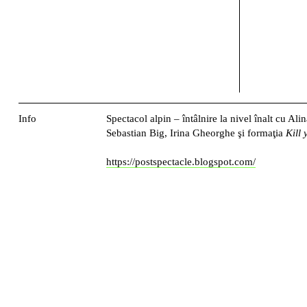
Info
Spectacol alpin
– întâlnire la nivel înalt cu Ali
Sebastian Big, Irina Gheorghe şi formaţia
Kill
https://postspectacle.blogspot.com/