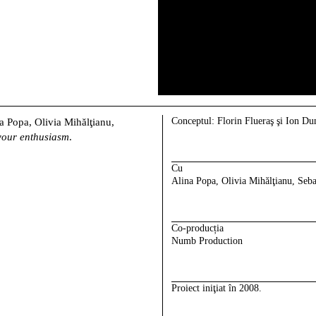
Conceptul:
Florin Flueraş şi Ion Du
na Popa, Olivia Mihălţianu,
 your enthusiasm
.
Cu
Alina Popa, Olivia Mihălţianu, Seb
Co-producția
Numb Production
Proiect iniţiat în 2008.