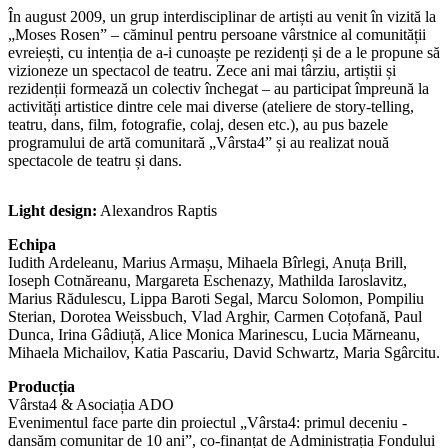
În august 2009, un grup interdisciplinar de artiști au venit în vizită la
„Moses Rosen” – căminul pentru persoane vârstnice al comunității
evreiești, cu intenția de a-i cunoaște pe rezidenți și de a le propune să
vizioneze un spectacol de teatru. Zece ani mai târziu, artiștii și
rezidenții formează un colectiv închegat – au participat împreună la
activități artistice dintre cele mai diverse (ateliere de story-telling,
teatru, dans, film, fotografie, colaj, desen etc.), au pus bazele
programului de artă comunitară „Vârsta4” și au realizat nouă
spectacole de teatru și dans.
Light design:
Alexandros Raptis
Echipa
Iudith Ardeleanu, Marius Armașu, Mihaela Bîrlegi, Anuța Brill,
Ioseph Cotnăreanu, Margareta Eschenazy, Mathilda Iaroslavitz,
Marius Rădulescu, Lippa Baroti Segal, Marcu Solomon, Pompiliu
Sterian, Dorotea Weissbuch, Vlad Arghir, Carmen Coțofană, Paul
Dunca, Irina Gâdiuță, Alice Monica Marinescu, Lucia Mărneanu,
Mihaela Michailov, Katia Pascariu, David Schwartz, Maria Sgârcitu.
Producția
Vârsta4 & Asociația ADO
Evenimentul face parte din proiectul „Vârsta4: primul deceniu -
dansăm comunitar de 10 ani”, co-finanțat de Administrația Fondului