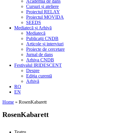
Academia de dans
Cursuri și ateliere
Proiectul RELAY
Proiectul MOVIDA
SEEDS
Mediatecă și Arhivă
Mediatecă
Publicații CNDB
Articole și interviuri
Proiecte de cercetare
Jurnal de dans
Arhiva CNDB
Festivalul IRIDESCENT
Despre
Ediția curentă
Arhivă
RO
EN
Home
»
RosenKabarett
RosenKabarett
Teatru