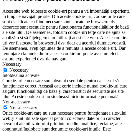
Acest site web folosește cookie-uri pentru a vă îmbunătăți experiența
în timp ce navigați pe site. Din aceste cookie-uri, cookie-urile care
sunt clasificate ca fiind necesare sunt stocate pe browserul dvs.,
deoarece sunt esențiale pentru funcționarea funcționalităților de bază
ale site-ului. De asemenea, folosim cookie-uri terțe care ne ajută să
analizăm și să înțelegem cum utilizați acest site web. Aceste cookie-
uri vor fi stocate în browserul dvs. doar cu acordul dumneavoastră.
De asemenea, aveți opțiunea de a renunța la aceste cookie-uri. Dar
renunțarea la unele dintre aceste cookie-uri poate avea un efect
asupra experienței dvs. de navigare.
Necessary
Necessary
Întotdeauna activate
Cookie-urile necesare sunt absolut esențiale pentru ca site-ul să
funcționeze corect. Această categorie include numai cookie-uri care
asigură funcționalități de bază și caracteristici de securitate ale site-
ului. Aceste cookie-uri nu stochează nicio informație personală.
Non-necessary
Non-necessary
Orice cookie-uri care nu sunt necesare pentru funcționarea site-ului
web și sunt utilizate special pentru colectarea datelor cu caracter
personal ale utilizatorului prin intermediul analitice, reclame, alte
conținuturi înglobate sunt denumite cookie-uri inutile. Este