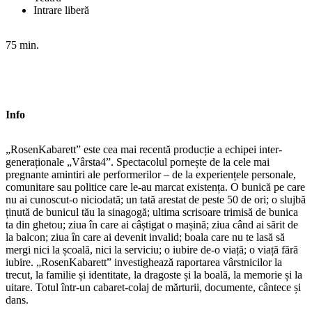
Intrare liberă
75 min.
Info
„RosenKabarett” este cea mai recentă producție a echipei inter-
generaționale „Vârsta4”. Spectacolul pornește de la cele mai
pregnante amintiri ale performerilor – de la experiențele personale,
comunitare sau politice care le-au marcat existența. O bunică pe care
nu ai cunoscut-o niciodată; un tată arestat de peste 50 de ori; o slujbă
ținută de bunicul tău la sinagogă; ultima scrisoare trimisă de bunica
ta din ghetou; ziua în care ai câștigat o mașină; ziua când ai sărit de
la balcon; ziua în care ai devenit invalid; boala care nu te lasă să
mergi nici la școală, nici la serviciu; o iubire de-o viață; o viață fără
iubire. „RosenKabarett” investighează raportarea vârstnicilor la
trecut, la familie și identitate, la dragoste și la boală, la memorie și la
uitare. Totul într-un cabaret-colaj de mărturii, documente, cântece și
dans.