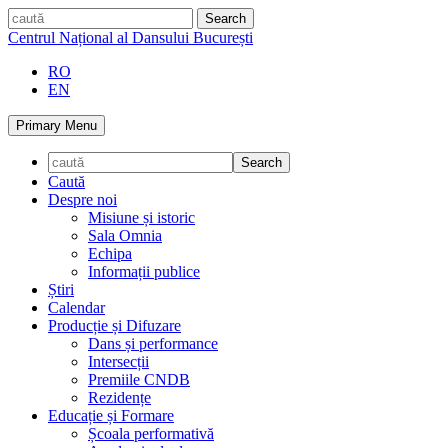
Skip
caută
to
Centrul Național al Dansului București
content
RO
EN
Primary Menu
Caută
Despre noi
Misiune și istoric
Sala Omnia
Echipa
Informații publice
Știri
Calendar
Producție și Difuzare
Dans și performance
Intersecții
Premiile CNDB
Rezidențe
Educație și Formare
Școala performativă