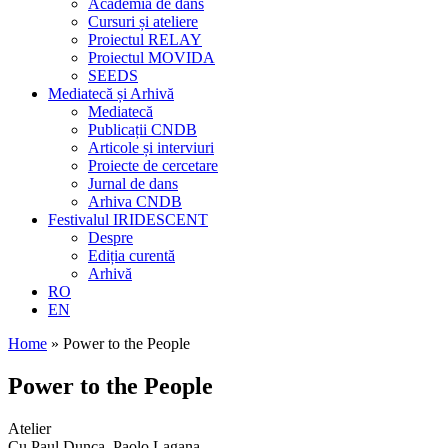
Academia de dans
Cursuri și ateliere
Proiectul RELAY
Proiectul MOVIDA
SEEDS
Mediatecă și Arhivă
Mediatecă
Publicații CNDB
Articole și interviuri
Proiecte de cercetare
Jurnal de dans
Arhiva CNDB
Festivalul IRIDESCENT
Despre
Ediția curentă
Arhivă
RO
EN
Home
»
Power to the People
Power to the People
Atelier
Cu Paul Dunca, Paolo Lagana