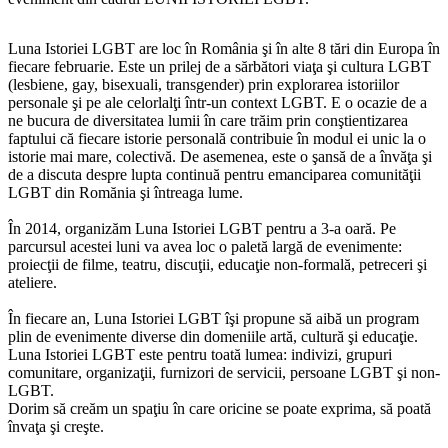
Luna Istoriei LGBT are loc în România şi în alte 8 tări din Europa în
fiecare februarie. Este un prilej de a sărbători viaţa şi cultura LGBT
(lesbiene, gay, bisexuali, transgender) prin explorarea istoriilor
personale şi pe ale celorlalţi într-un context LGBT. E o ocazie de a
ne bucura de diversitatea lumii în care trăim prin conştientizarea
faptului că fiecare istorie personală contribuie în modul ei unic la o
istorie mai mare, colectivă. De asemenea, este o şansă de a învăţa şi
de a discuta despre lupta continuă pentru emanciparea comunităţii
LGBT din Romănia şi întreaga lume.
În 2014, organizăm Luna Istoriei LGBT pentru a 3-a oară. Pe
parcursul acestei luni va avea loc o paletă largă de evenimente:
proiecţii de filme, teatru, discuţii, educaţie non-formală, petreceri şi
ateliere.
În fiecare an, Luna Istoriei LGBT îşi propune să aibă un program
plin de evenimente diverse din domeniile artă, cultură şi educaţie.
Luna Istoriei LGBT este pentru toată lumea: indivizi, grupuri
comunitare, organizaţii, furnizori de servicii, persoane LGBT şi non-
LGBT.
Dorim să creăm un spaţiu în care oricine se poate exprima, să poată
învaţa şi creşte.