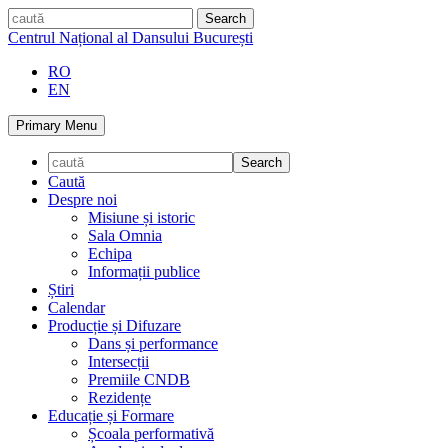
Skip
caută
to
Centrul Național al Dansului București
content
RO
EN
Primary Menu
Caută
Despre noi
Misiune și istoric
Sala Omnia
Echipa
Informații publice
Știri
Calendar
Producție și Difuzare
Dans și performance
Intersecții
Premiile CNDB
Rezidențe
Educație și Formare
Școala performativă