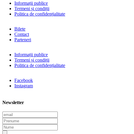
Informații publice
Termeni și condiții
Politica de confidențialitate
Bilete
Contact
Parteneri
Informații publice
Termeni și condiții
Politica de confidențialitate
Facebook
Instagram
Newsletter
E
m
P
a
r
N
i
e
u