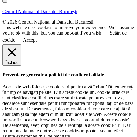
l
n
m
u
e
Centrul Național al Dansului București
m
e
© 2026 Centrul Național al Dansului București
This website uses cookies to improve your experience. We'll assume
you're ok with this, but you can opt-out if you wish.
Setări de
cookie
Accept
Închide
Prezentare generale a politicii de confidentialitate
Acest site web folosește cookie-uri pentru a vă îmbunătăți experiența
în timp ce navigați pe site. Din aceste cookie-uri, cookie-urile care
sunt clasificate ca fiind necesare sunt stocate pe browserul dvs.,
deoarece sunt esențiale pentru funcționarea funcționalităților de bază
ale site-ului. De asemenea, folosim cookie-uri terțe care ne ajută să
analizăm și să înțelegem cum utilizați acest site web. Aceste cookie-
uri vor fi stocate în browserul dvs. doar cu acordul dumneavoastră.
De asemenea, aveți opțiunea de a renunța la aceste cookie-uri. Dar
renunțarea la unele dintre aceste cookie-uri poate avea un efect
asupra experienței dvs. de navigare.