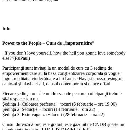
Info
Power to the People – Curs de „împuternicire”
„If you don’t love yourself, how the hell you gonna love somebody
else?”(RuPaul)
Participanţii sunt invitaţi la un modul de curs cu 3 sedinţe de
empowerment care au la bază conştientizarea corporală şi vogue-
ingul, meditaţia vindecătoare a lui Louise Hay şsi cross-dresing-ul,
canto-ul şi playback-ul, dansul contemporan şi dance off-ul.
Fiecare şedinţa are câte un dress-code pe care participanţii trebuie
să-l respecte sau nu.
Şedinţa 1: Culoarea preferată + tocuri (6 februarie – ora 19.00)
Şedinţa 2: Seducţie + tocuri (14 februarie – ora 22)
Şedinţa 3: Extravaganza + tocuri (28 februarie – ora 22)
Cursul durează 2 ore, este gratuit, este găzduit de CNDB şi este un
eveniment din cadrul LUNII ISTORIEI LGBT.