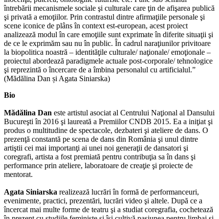
întrebării mecanismele sociale şi culturale care ţin de afişarea publică
şi privată a emoţiilor. Prin contrastul dintre afirmaţiile personale şi
scene iconice de plâns în context est-european, acest proiect
analizează modul în care emoţiile sunt exprimate în diferite situaţii şi
de ce le exprimăm sau nu în public. În cadrul naraţiunilor privitoare
la biopolitica noastră – identităţile culturale/ naţionale/ emoţionale –
proiectul abordează paradigmele actuale post-corporale/ tehnologice
şi reprezintă o încercare de a îmbina personalul cu artificialul.”
(Mădălina Dan și Agata Siniarska)
Bio
Mădălina Dan
este artistul asociat al Centrului Naţional al Dansului
Bucureşti în 2016 şi laureată a Premiilor CNDB 2015. Ea a iniţiat şi
produs o multitudine de spectacole, dezbateri şi ateliere de dans. O
prezenţă constantă pe scena de dans din România şi unul dintre
artiştii cei mai importanţi ai unei noi generaţii de dansatori şi
coregrafi, artista a fost premiată pentru contribuţia sa în dans şi
performance prin ateliere, laboratoare de creaţie şi proiecte de
mentorat.
Agata Siniarska
realizează lucrări în formă de performanceuri,
evenimente, practici, prezentări, lucrări video şi altele. După ce a
încercat mai multe forme de teatru şi a studiat coregrafia, cochetează
în prezent cu studiile feministe şi îşi cultivă pasiunea pentru limbaj şi