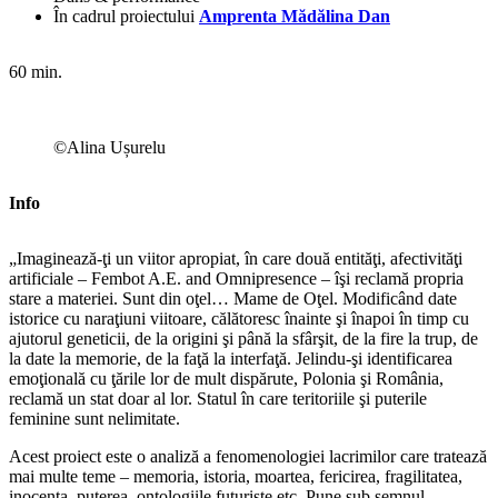
În cadrul proiectului
Amprenta Mădălina Dan
60 min.
©Alina Ușurelu
Info
„Imaginează-ţi un viitor apropiat, în care două entităţi, afectivităţi
artificiale – Fembot A.E. and Omnipresence – îşi reclamă propria
stare a materiei. Sunt din oţel… Mame de Oţel. Modificând date
istorice cu naraţiuni viitoare, călătoresc înainte şi înapoi în timp cu
ajutorul geneticii, de la origini şi până la sfârşit, de la fire la trup, de
la date la memorie, de la faţă la interfaţă. Jelindu-şi identificarea
emoţională cu ţările lor de mult dispărute, Polonia şi România,
reclamă un stat doar al lor. Statul în care teritoriile şi puterile
feminine sunt nelimitate.
Acest proiect este o analiză a fenomenologiei lacrimilor care tratează
mai multe teme – memoria, istoria, moartea, fericirea, fragilitatea,
inocenţa, puterea, ontologiile futuriste etc. Pune sub semnul