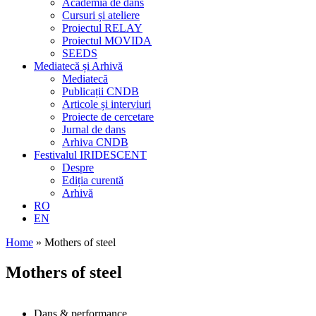
Academia de dans
Cursuri și ateliere
Proiectul RELAY
Proiectul MOVIDA
SEEDS
Mediatecă și Arhivă
Mediatecă
Publicații CNDB
Articole și interviuri
Proiecte de cercetare
Jurnal de dans
Arhiva CNDB
Festivalul IRIDESCENT
Despre
Ediția curentă
Arhivă
RO
EN
Home
»
Mothers of steel
Mothers of steel
Dans & performance