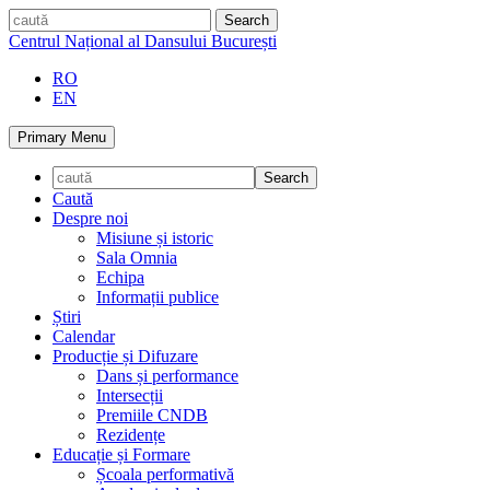
Skip
caută
to
Centrul Național al Dansului București
content
RO
EN
Primary Menu
Caută
Despre noi
Misiune și istoric
Sala Omnia
Echipa
Informații publice
Știri
Calendar
Producție și Difuzare
Dans și performance
Intersecții
Premiile CNDB
Rezidențe
Educație și Formare
Școala performativă