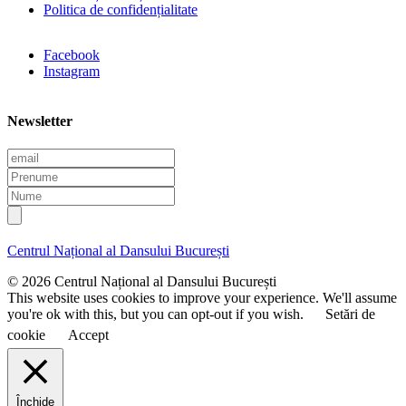
Politica de confidențialitate
Facebook
Instagram
Newsletter
E
m
P
a
r
N
i
e
u
l
n
m
u
e
Centrul Național al Dansului București
m
e
© 2026 Centrul Național al Dansului București
This website uses cookies to improve your experience. We'll assume
you're ok with this, but you can opt-out if you wish.
Setări de
cookie
Accept
Închide