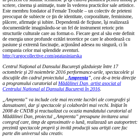
scriere, cinema şi animaţie, toate în vederea practicilor sale artistice.
Este membru fondator al Female Trouble – un colectiv de prieteni
preocupat de subiecte ce ţin de identitate, corporalitate, feminisme,
plăcere, afirmaţie şi iubire. Dependentă de ficţiune, îşi realizează
documentările imaginându-se un fel de instrument retoric prin
structurile culturale care au format-o. Fiecare gest al său este definit
de energia unor profunde ezitări teoretice pe care le abordează cu
pasiune şi extremă fascinaţie, acţionând adesea nu singură, ci în
compania celor mai splendide aventuri.
http://cargocollective.com/agatasiniarska
Centrul Naţional al Dansului Bucureşti găzduiește între 17
octombrie şi 20 noiembrie 2016 performance-urile, spectacolele şi
discuţiile din cadrul proiectului „
Amprenta
”, cea de-a treia direcţie
a programului curatorial al
Mădălinei Dan, artist asociat al
Centrului Național al Dansului București în 2016
.
„Amprenta” va include cele mai recente lucrări ale coregrafei şi
dansatoarei, dar şi spectacole şi colaborări mai vechi. Iniţiat în
2008 de CNDB şi reactualizat cu ocazia mandatului curatorial al
Mădălinei Dan, proiectul „Amprenta” presupune invitarea unui
coregraf care, timp de aproximativ o lună, realizează un autoportret:
prezintă spectacole proprii şi invită producţii sau artişti care fac
parte din universul său creativ.