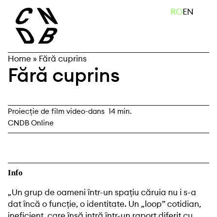
Skip
caută
RO
EN
to
content
Home
»
Fără cuprins
Fără cuprins
Proiecție de film video-dans
14 min.
CNDB Online
Info
„Un grup de oameni într-un spațiu căruia nu i s-a
dat încă o funcție, o identitate. Un „loop” cotidian,
ineficient, care însă intră într-un raport diferit cu