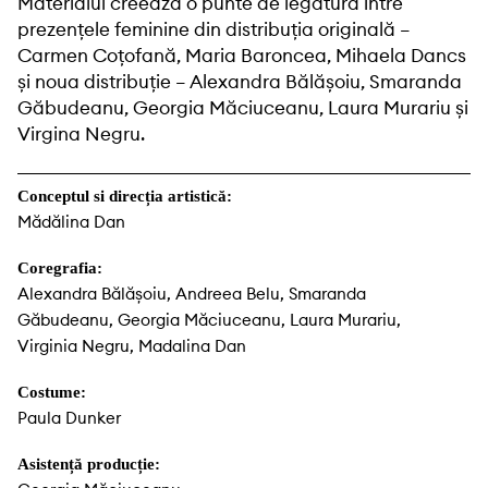
Materialul creează o punte de legătură între
prezențele feminine din distribuția originală –
Carmen Coțofană, Maria Baroncea, Mihaela Dancs
și noua distribuție – Alexandra Bălășoiu, Smaranda
Găbudeanu, Georgia Măciuceanu, Laura Murariu și
Virgina Negru.
Conceptul si direcția artistică:
Mădălina Dan
Coregrafia:
Alexandra Bălășoiu, Andreea Belu, Smaranda
Găbudeanu, Georgia Măciuceanu, Laura Murariu,
Virginia Negru, Madalina Dan
Costume:
Paula Dunker
Asistență producție: