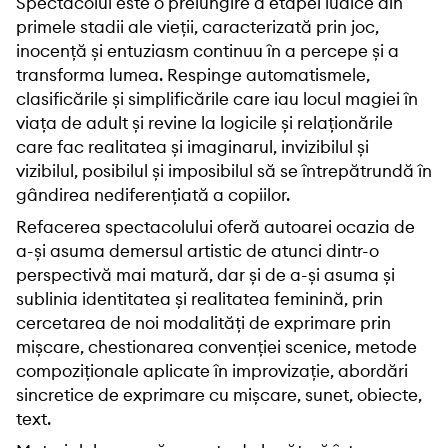
Spectacolul este o prelungire a etapei ludice din
primele stadii ale vieții, caracterizată prin joc,
inocență și entuziasm continuu în a percepe și a
transforma lumea. Respinge automatismele,
clasificările și simplificările care iau locul magiei în
viața de adult și revine la logicile și relaționările
care fac realitatea și imaginarul, invizibilul și
vizibilul, posibilul și imposibilul să se întrepătrundă în
gândirea nediferențiată a copiilor.
Refacerea spectacolului oferă autoarei ocazia de
a-și asuma demersul artistic de atunci dintr-o
perspectivă mai matură, dar și de a-și asuma și
sublinia identitatea și realitatea feminină, prin
cercetarea de noi modalități de exprimare prin
mișcare, chestionarea convenției scenice, metode
compoziționale aplicate în improvizație, abordări
sincretice de exprimare cu mișcare, sunet, obiecte,
text.