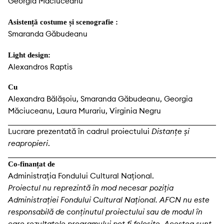
Georgia Măciuceanu
Asistență costume și scenografie :
Smaranda Găbudeanu
Light design:
Alexandros Raptis
Cu
Alexandra Bălășoiu, Smaranda Găbudeanu, Georgia
Măciuceanu, Laura Murariu, Virginia Negru
Lucrare prezentată în cadrul proiectului
Distanțe și
reapropieri
.
Co-finanțat de
Administrația Fondului Cultural Național.
Proiectul nu reprezintă în mod necesar poziţia
Administrației Fondului Cultural Național. AFCN nu este
responsabilă de conținutul proiectului sau de modul în
care rezultatele programului pot fi folosite. Acestea sunt