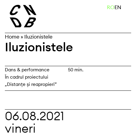
Skip
caută
RO
EN
to
content
Home
»
Iluzionistele
Iluzionistele
Dans & performance
50 min.
În cadrul proiectului
„Distanțe și reapropieri”
06.08.2021
vineri