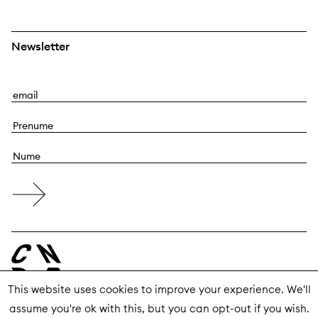
Newsletter
E
m
P
a
r
i
N
e
l
u
n
m
u
e
m
e
This website uses cookies to improve your experience. We'll
assume you're ok with this, but you can opt-out if you wish.
© 2026 Centrul Național al Dansului București