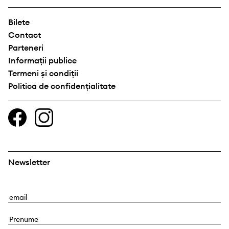
Bilete
Contact
Parteneri
Informații publice
Termeni și condiții
Politica de confidențialitate
Newsletter
E
m
P
a