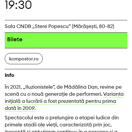
19:30
Sala CNDB „Stere Popescu” (Mărășești, 80-82)
Bilete
kompostor.ro
Info
În 2021, „Iluzionistele”, de Mădălina Dan, revine pe
scenă cu o nouă generație de performeri.
Varianta
inițială a lucrării a fost prezentată pentru prima
dată în 2009.
Spectacolul este o prelungire a etapei ludice din
primele stadii ale vieții, caracterizată prin joc,
inocență și entuziasm continuu în a percepe și a