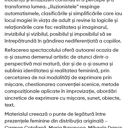
transforma lumea. „Iluzionistele” respinge
automatismele, clasificările și simplificările care iau
locul magiei în viața de adult și revine la logicile și
relaționările care fac realitatea și imaginarul,
invizibilul și vizibilul, posibilul și imposibilul să se
întrepătrundă în gândirea nediferențiată a copiilor.
Refacerea spectacolului oferă autoarei ocazia de
a-și asuma demersul artistic de atunci dintr-o
perspectivă mai matură, dar și de a-și asuma și
sublinia identitatea și realitatea feminină, prin
cercetarea de noi modalități de exprimare prin
mișcare, chestionarea convenției scenice, metode
compoziționale aplicate în improvizație, abordări
sincretice de exprimare cu mișcare, sunet, obiecte,
text.
Materialul creează o punte de legătură între
prezențele feminine din distribuția originală –
Carmen Coțofană, Maria Baroncea, Mihaela Dancs