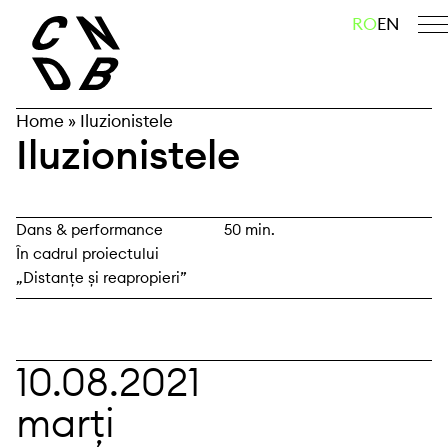
Skip
caută
RO
EN
to
content
Home
»
Iluzionistele
Iluzionistele
Dans & performance
50 min.
În cadrul proiectului
„Distanțe și reapropieri”
10.08.2021
marți