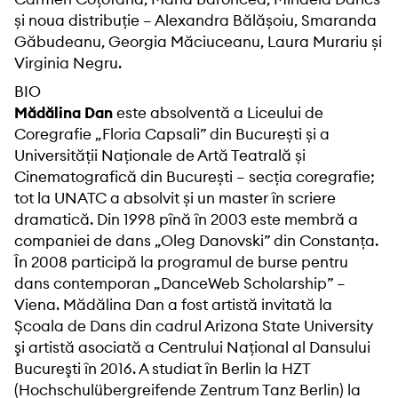
și noua distribuție – Alexandra Bălășoiu, Smaranda
Găbudeanu, Georgia Măciuceanu, Laura Murariu și
Virginia Negru.
BIO
Mădălina Dan
este absolventă a Liceului de
Coregrafie „Floria Capsali” din București și a
Universității Naționale de Artă Teatrală și
Cinematografică din București – secția coregrafie;
tot la UNATC a absolvit și un master în scriere
dramatică. Din 1998 pînă în 2003 este membră a
companiei de dans „Oleg Danovski” din Constanța.
În 2008 participă la programul de burse pentru
dans contemporan „DanceWeb Scholarship” –
Viena. Mădălina Dan a fost artistă invitată la
Școala de Dans din cadrul Arizona State University
şi artistă asociată a Centrului Naţional al Dansului
Bucureşti în 2016. A studiat în Berlin la HZT
(Hochschulübergreifende Zentrum Tanz Berlin) la