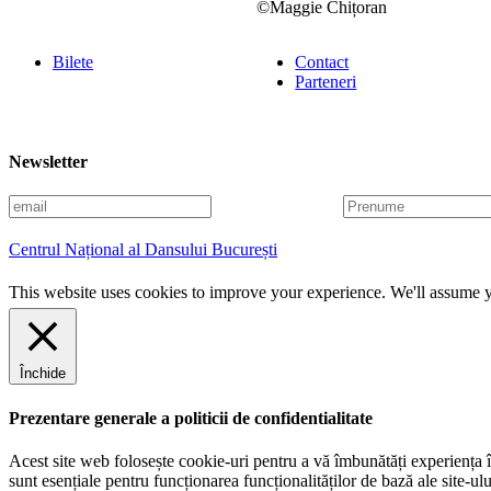
©Maggie Chițoran
Bilete
Contact
Parteneri
Newsletter
E
P
m
r
a
e
Centrul Național al Dansului București
i
n
l
u
This website uses cookies to improve your experience. We'll assume yo
m
e
Închide
Prezentare generale a politicii de confidentialitate
Acest site web folosește cookie-uri pentru a vă îmbunătăți experiența în
sunt esențiale pentru funcționarea funcționalităților de bază ale site-u