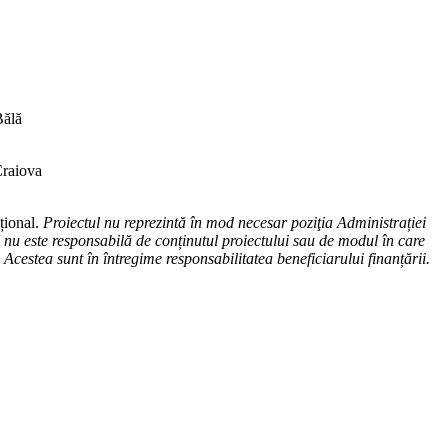
Bălă
Craiova
țional.
Proiectul nu reprezintă în mod necesar poziţia Administrației
u este responsabilă de conținutul proiectului sau de modul în care
e. Acestea sunt în întregime responsabilitatea beneficiarului finanțării.