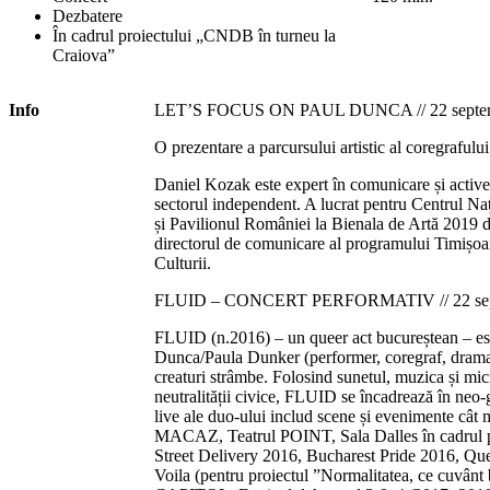
Dezbatere
În cadrul proiectului „CNDB în turneu la
Craiova”
Info
LET’S FOCUS ON PAUL DUNCA // 22 septembr
O prezentare a parcursului artistic al coregrafulu
Daniel Kozak este expert în comunicare și activea
sectorul independent. A lucrat pentru Centrul Na
și Pavilionul României la Bienala de Artă 2019 de
directorul de comunicare al programului Timișo
Culturii.
FLUID – CONCERT PERFORMATIV // 22 septe
FLUID (n.2016) – un queer act bucureștean – est
Dunca/Paula Dunker (performer, coregraf, dramat
creaturi strâmbe. Folosind sunetul, muzica și mi
neutralității civice, FLUID se încadrează în neo-
live ale duo-ului includ scene și evenimente cât
MACAZ, Teatrul POINT, Sala Dalles în cadrul pr
Street Delivery 2016, Bucharest Pride 2016, Quee
Voila (pentru proiectul ”Normalitatea, ce cuvân