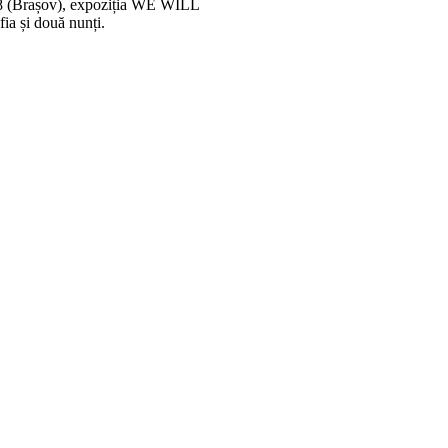
 (Brașov), expoziția WE WILL
și două nunți.