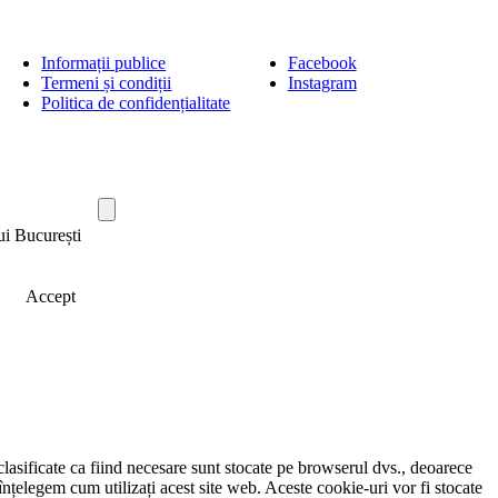
Informații publice
Facebook
Termeni și condiții
Instagram
Politica de confidențialitate
ui București
Accept
clasificate ca fiind necesare sunt stocate pe browserul dvs., deoarece
înțelegem cum utilizați acest site web. Aceste cookie-uri vor fi stocate