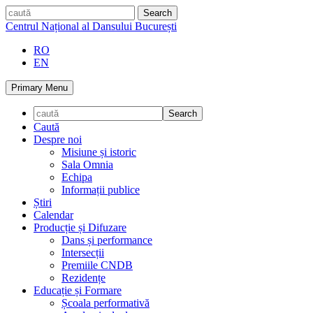
Skip
caută
to
Centrul Național al Dansului București
content
RO
EN
Primary Menu
Caută
Despre noi
Misiune și istoric
Sala Omnia
Echipa
Informații publice
Știri
Calendar
Producție și Difuzare
Dans și performance
Intersecții
Premiile CNDB
Rezidențe
Educație și Formare
Școala performativă