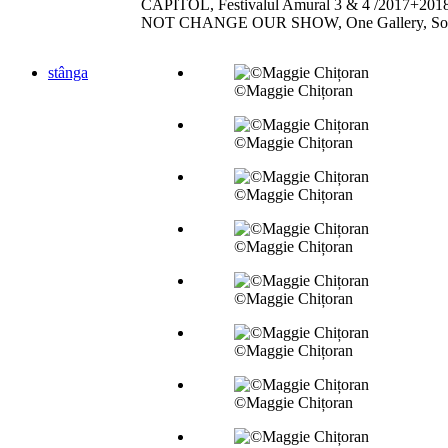
CAPITOL, Festivalul Amural 3 & 4 /2017+2018
NOT CHANGE OUR SHOW, One Gallery, Sofia 
stânga
©Maggie Chițoran
©Maggie Chițoran
©Maggie Chițoran
©Maggie Chițoran
©Maggie Chițoran
©Maggie Chițoran
©Maggie Chițoran