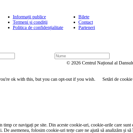
Informații publice
Bilete
Termeni și condiții
Contact
Politica de confidențialitate
Parteneri
N
u
© 2026 Centrul Național al Dansul
m
e
u're ok with this, but you can opt-out if you wish.
Setări de cookie
 timp ce navigați pe site. Din aceste cookie-uri, cookie-urile care sunt 
lui. De asemenea, folosim cookie-uri terțe care ne ajută să analizăm și să 