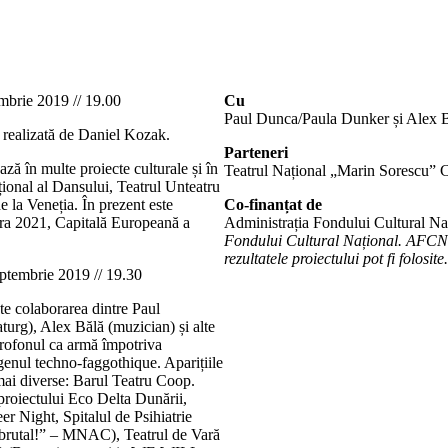
ie 2019 // 19.00
Cu
Paul Dunca/Paula Dunker și Alex 
i realizată de Daniel Kozak.
Parteneri
ză în multe proiecte culturale și în
Teatrul Național „Marin Sorescu” 
țional al Dansului, Teatrul Unteatru
 la Veneția. În prezent este
Co-finanțat de
ara 2021, Capitală Europeană a
Administrația Fondului Cultural Na
Fondului Cultural Național. AFCN n
rezultatele proiectului pot fi folosit
mbrie 2019 // 19.30
e colaborarea dintre Paul
urg), Alex Bălă (muzician) și alte
crofonul ca armă împotriva
genul techno-faggothique. Aparițiile
 mai diverse: Barul Teatru Coop.
oiectului Eco Delta Dunării,
r Night, Spitalul de Psihiatrie
t brutal!” – MNAC), Teatrul de Vară