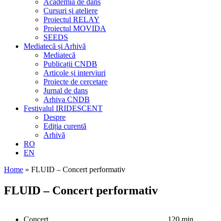
Academia de dans
Cursuri și ateliere
Proiectul RELAY
Proiectul MOVIDA
SEEDS
Mediatecă și Arhivă
Mediatecă
Publicații CNDB
Articole și interviuri
Proiecte de cercetare
Jurnal de dans
Arhiva CNDB
Festivalul IRIDESCENT
Despre
Ediția curentă
Arhivă
RO
EN
Home
»
FLUID – Concert performativ
FLUID – Concert performativ
Concert
120 min.