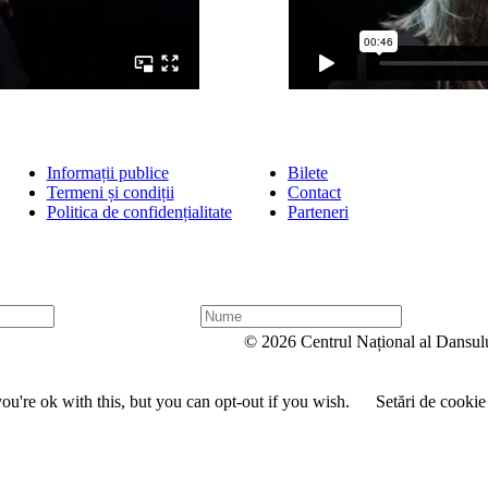
Informații publice
Bilete
Termeni și condiții
Contact
Politica de confidențialitate
Parteneri
N
u
© 2026 Centrul Național al Dansul
m
e
u're ok with this, but you can opt-out if you wish.
Setări de cookie