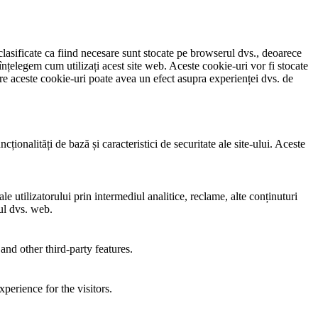
clasificate ca fiind necesare sunt stocate pe browserul dvs., deoarece
înțelegem cum utilizați acest site web. Aceste cookie-uri vor fi stocate
e aceste cookie-uri poate avea un efect asupra experienței dvs. de
ionalități de bază și caracteristici de securitate ale site-ului. Aceste
e utilizatorului prin intermediul analitice, reclame, alte conținuturi
-ul dvs. web.
and other third-party features.
perience for the visitors.