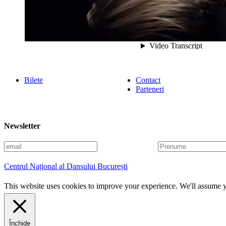
Bilete
Contact
Parteneri
Newsletter
E
P
m
r
a
e
Centrul Național al Dansului București
i
n
l
u
This website uses cookies to improve your experience. We'll assume yo
m
e
Închide