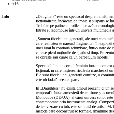
+16
Info
„Daughters” este un spectacol despre transformare,
ficționalizate, încărcate de ironie și suspans se î
Trei fete pe patine cu rotile alterează o cronologie
filtrate și recompuse într-un univers multimedia 
„Suntem fiicele unei generații, ale unei comunități
care realitatea se narează fragmentat, în explozi
unei lumi în continuă schimbare, într-o stare de 
care se pierd noțiunile de spațiu și timp. Prezent
se oprește sau curge ca un perpetuum mobile.”
Spectacolul pune corpul feminin într-un context e
ficțional, în care nașterea fiecăreia marchează u
Ele sunt fiicele unei generații confuze, o comunita
este niciodată ceea ce pare.
În „Daughters” nu există timpul prezent, ci un se
temporală, într-o atmosferă de tensiune și acumu
Monocube (DE/UA), al cărui univers sonor este o
contemporane prin instrumente analog. Compoziția
de televizoare cu tub, este semnată de artista M. 
metode care deconstruiesc formele, imaginile deve