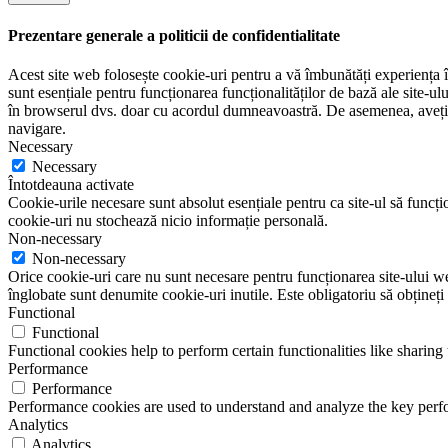
Prezentare generale a politicii de confidentialitate
Acest site web folosește cookie-uri pentru a vă îmbunătăți experiența în
sunt esențiale pentru funcționarea funcționalităților de bază ale site-u
în browserul dvs. doar cu acordul dumneavoastră. De asemenea, aveți op
navigare.
Necessary
Necessary
Întotdeauna activate
Cookie-urile necesare sunt absolut esențiale pentru ca site-ul să funcțio
cookie-uri nu stochează nicio informație personală.
Non-necessary
Non-necessary
Orice cookie-uri care nu sunt necesare pentru funcționarea site-ului web 
înglobate sunt denumite cookie-uri inutile. Este obligatoriu să obțineți
Functional
Functional
Functional cookies help to perform certain functionalities like sharing 
Performance
Performance
Performance cookies are used to understand and analyze the key perfor
Analytics
Analytics