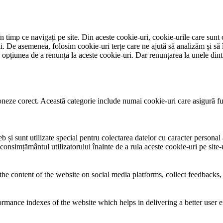
 timp ce navigați pe site. Din aceste cookie-uri, cookie-urile care sunt 
lui. De asemenea, folosim cookie-uri terțe care ne ajută să analizăm și să 
țiunea de a renunța la aceste cookie-uri. Dar renunțarea la unele dintr
neze corect. Această categorie include numai cookie-uri care asigură funcț
și sunt utilizate special pentru colectarea datelor cu caracter personal al
 consimțământul utilizatorului înainte de a rula aceste cookie-uri pe site
the content of the website on social media platforms, collect feedbacks, 
mance indexes of the website which helps in delivering a better user ex