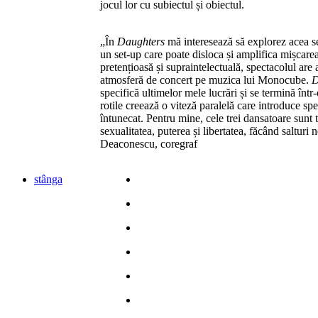
jocul lor cu subiectul și obiectul.
„În
Daughters
mă interesează să explorez acea se
un set-up care poate disloca și amplifica mișcarea
pretențioasă și supraintelectuală, spectacolul are 
atmosferă de concert pe muzica lui Monocube.
D
specifică ultimelor mele lucrări și se termină într
rotile creează o viteză paralelă care introduce spe
întunecat. Pentru mine, cele trei dansatoare sunt 
sexualitatea, puterea și libertatea, făcând salturi
Deaconescu, coregraf
stânga