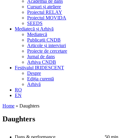
Academia de dans
Cursuri și ateliere
Proiectul RELAY
Proiectul MOVIDA
SEEDS
Mediatecă și Arhivă
Mediatecă
Publicații CNDB
Articole și interviuri
Proiecte de cercetare
Jurnal de dans
Arhiva CNDB
Festivalul IRIDESCENT
Despre
Ediția curentă
Arhivă
RO
EN
Home
»
Daughters
Daughters
Dans & performance
50 min.