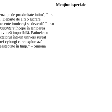
Mențiuni speciale
nzație de proximitate intimă, într-
. Departe de a fi o lucrare
accente ironice și se dezvoltă într-o
aughters
începe în lentoarea
-o viteză imposibilă. Patinele cu
ctatorul într-un univers sureal
trei cyborgi care explorează
 neașteptate în timp.” – Simona