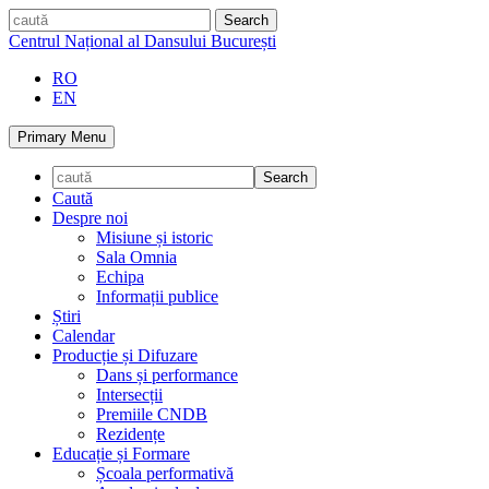
Skip
caută
to
Centrul Național al Dansului București
content
RO
EN
Primary Menu
Caută
Despre noi
Misiune și istoric
Sala Omnia
Echipa
Informații publice
Știri
Calendar
Producție și Difuzare
Dans și performance
Intersecții
Premiile CNDB
Rezidențe
Educație și Formare
Școala performativă