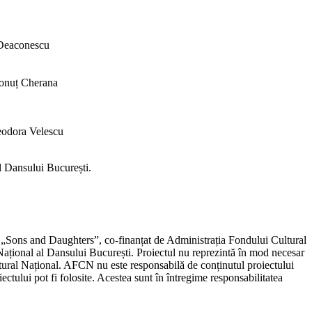
Deaconescu
Ionuț Cherana
eodora Velescu
l Dansului București.
l „Sons and Daughters”, co-finanțat de Administrația Fondului Cultural
 Național al Dansului București. Proiectul nu reprezintă în mod necesar
tural Național. AFCN nu este responsabilă de conținutul proiectului
ectului pot fi folosite. Acestea sunt în întregime responsabilitatea