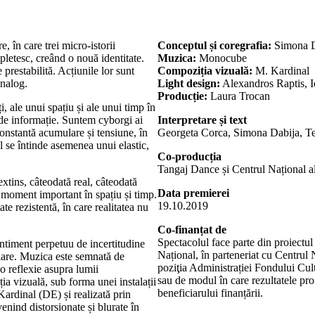
 în care trei micro-istorii
Conceptul și coregrafia:
Simona 
mpletesc, creând o nouă identitate.
Muzica:
Monocube
 prestabilită. Acțiunile lor sunt
Compoziția vizuală:
M. Kardinal
analog.
Light design:
Alexandros Raptis, 
Producție:
Laura Trocan
, ale unui spațiu și ale unui timp în
i de informație. Suntem cyborgi ai
Interpretare și text
constantă acumulare și tensiune, în
Georgeta Corca, Simona Dabija, T
ul se întinde asemenea unui elastic,
Co-producția
Tangaj Dance și Centrul Național a
xtins, câteodată real, câteodată
Data premierei
n moment important în spațiu și timp.
19.10.2019
te rezistentă, în care realitatea nu
Co-finanțat
de
Spectacolul face parte din proiectu
ntiment perpetuu de incertitudine
Național, în parteneriat cu Centrul
lare. Muzica este semnată de
poziţia Administrației Fondului Cul
 reflexie asupra lumii
sau de modul în care rezultatele proi
 vizuală, sub forma unei instalații
beneficiarului finanțării.
Kardinal (DE) și realizată prin
nind distorsionate și blurate în