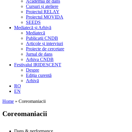
Academia de dans
Cursuri și ateliere
Proiectul RELAY
Proiectul MOVIDA
SEEDS
Mediatecă și Arhivă
Mediatecă
Publicații CNDB
Articole și interviuri
Proiecte de cercetare
Jurnal de dans
Arhiva CNDB
Festivalul IRIDESCENT
Despre
Ediția curentă
Arhivă
RO
EN
Home
»
Coreomaniacii
Coreomaniacii
Dans & performance