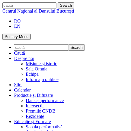
Skip
caută
to
Centrul Național al Dansului București
content
RO
EN
Primary Menu
Caută
Despre noi
Misiune și istoric
Sala Omnia
Echipa
Informații publice
Știri
Calendar
Producție și Difuzare
Dans și performance
Intersecții
Premiile CNDB
Rezidențe
Educație și Formare
Școala performativă