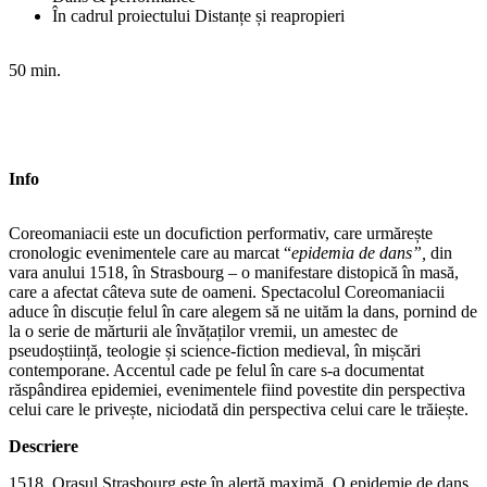
În cadrul proiectului Distanțe și reapropieri
50 min.
Info
Coreomaniacii este un docufiction performativ, care urmărește
cronologic evenimentele care au marcat “
epidemia de dans”,
din
vara anului 1518, în Strasbourg – o manifestare distopică în masă,
care a afectat câteva sute de oameni. Spectacolul Coreomaniacii
aduce în discuție felul în care alegem să ne uităm la dans, pornind de
la o serie de mărturii ale învățaților vremii, un amestec de
pseudoștiință, teologie și science-fiction medieval, în mișcări
contemporane. Accentul cade pe felul în care s-a documentat
răspândirea epidemiei, evenimentele fiind povestite din perspectiva
celui care le privește, niciodată din perspectiva celui care le trăiește.
Descriere
1518. Orașul Strasbourg este în alertă maximă. O epidemie de dans