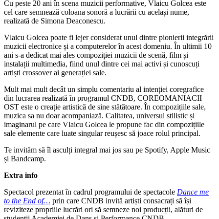
Cu peste 20 ani în scena muzicii performative,
Vlaicu Golcea este
cel care semnează coloana sonoră a lucrării cu același nume,
realizată de Simona Deaconescu.
Vlaicu Golcea poate fi lejer considerat unul dintre pionierii integrării
muzicii electronice și a computerelor în acest domeniu. În ultimii 10
ani s-a dedicat mai ales compoziției muzicii de scenă, film și
instalații multimedia, fiind unul dintre cei mai activi și cunoscuți
artiști crossover ai generației sale.
Mult mai mult decât un simplu comentariu al intenției coregrafice
din lucrarea realizată în programul CNDB, COREOMANIACII
OST este o creație artistică de sine stătătoare. În compozițiile sale,
muzica sa nu doar acompaniază. Calitatea, universul stilistic și
imaginarul pe care Vlaicu Golcea le propune fac din compozițiile
sale elemente care luate singular reușesc să joace rolul principal.
Te invităm să îl asculți integral mai jos sau pe Spotify, Apple Music
și Bandcamp.
Extra info
Spectacol prezentat în cadrul programului de spectacole
Dance me
to the End of…
prin care CNDB invită artiști consacrați să își
reviziteze propriile lucrări ori să semneze noi producții, alături de
studenții Academiei de Dans și Performance CNDB.