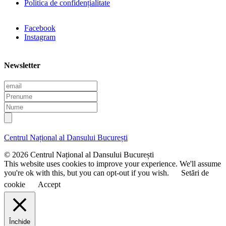
Politica de confidențialitate
Facebook
Instagram
Newsletter
E
m
P
a
r
N
i
e
u
l
n
m
u
e
Centrul Național al Dansului București
m
e
© 2026 Centrul Național al Dansului București
This website uses cookies to improve your experience. We'll assume
you're ok with this, but you can opt-out if you wish.
Setări de
cookie
Accept
Închide