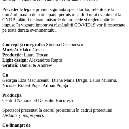
Prevederile legale privind siguranța spectatorilor, referitoare la
numărul maxim de participanți permis în cadrul unui eveniment la
CNDB, alături de toate măsurile de protecție și reglementările
impuse în vigoare împotriva răspândirii CO-VID19 vor fi respectate
pe toată durata evenimentului.
Concept și coregrafie:
Simona Deaconescu
Muzică:
Vlaicu Golcea
Producție:
Laura Trocan
Light design:
Alexandros Raptis
Grafică:
Daniel & Andrew
Cu
Georgia Elza Măciuceanu, Diana Maria Dragu, Laura Murariu,
Nicolae-Robert Popa, Adrian Popiță
Producția
Centrul Național al Dansului București
Spectacol prezentat în cadrul proiectului în cadrul proiectului
Distanțe și reapropieri
.
Co-finanțat de