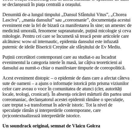
se declanșează în piața centrală a orașului.
Denumită de-a lungul timpului „Dansul Sfântului Vitus”, „Chorea
Lasciva”, „mania dansului” sau „coreomanie”, documentația acestui
eveniment este la fel de bizară ca manifestarea în sine; un amestec de
medicină umorală, fenomene supranaturale, puțină micologie și ceva
mitologie. Pentru cei care se încumetă să treacă peste articolele care
alcătuiesc wow-ul internautic, epidemia dansului este infuzată
puternic de ideile Bisericii Creștine ale sfârșitului de Ev Mediu.
Puținii cercetători contemporani care au studiat-o au încadrat
evenimentul la categoria isterie în masă, iar câțiva teoreticieni ai
dansului au numit-o chiar o manifestare timpurie de coreopolitică.
Acest eveniment distopic – o epidemie de dans care a afectat câteva
sute de oameni – a ajuns o informație istorică prin prisma viziunilor
celor care aveau o voce în comunitatea de atunci (cler, autorități
locale, teologi, cronicari). În absența oricărei mărturii din partea unui
coreomaniac, declanșatorul acestei epidemii rămâne o speculație,
care treptat s-a transformat în adevăr istoric. Tot la nivel de
speculație rămân și interpretările contemporane, care
(re)contextualizează interpretările istorice.
Un soundrack original, semnat de Vlaicu Golcea