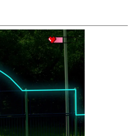
dreapta