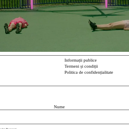
Informații publice
Termeni și condiții
Politica de confidențialitate
N
u
m
e