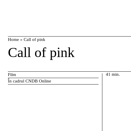
Skip
caută
to
content
Home
»
Call of pink
Call of pink
41 min.
Film
În cadrul CNDB Online