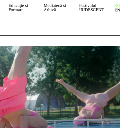
Educație și
Mediatecă și
Festivalul
RO
Formare
Arhivă
IRIDESCENT
EN