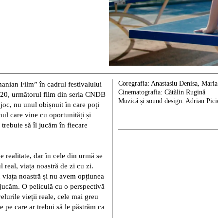
Coregrafia:
Anastasiu Denisa, Mari
manian Film” în cadrul festivalului
Cinematografia:
Cătălin Rugină
020, următorul film din seria CNDB
Muzică și sound design:
Adrian Pici
joc, nu unul obișnuit în care poți
nul care vine cu oportunități și
 trebuie să îl jucăm în fiecare
 realitate, dar în cele din urmă se
 real, viața noastră de zi cu zi.
n viața noastră și nu avem opțiunea
e jucăm. O peliculă cu o perspectivă
lurile vieții reale, cele mai greu
ile pe care ar trebui să le păstrăm ca