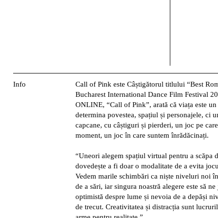
Info
Call of Pink este Câștigătorul titlului “Best Ro
Bucharest International Dance Film Festival 2
ONLINE, “Call of Pink”, arată că viața este un 
determina povestea, spațiul și personajele, ci u
capcane, cu câștiguri și pierderi, un joc pe care
moment, un joc în care suntem înrădăcinați.
“Uneori alegem spațiul virtual pentru a scăpa de
dovedește a fi doar o modalitate de a evita jocul
Vedem marile schimbări ca niște niveluri noi î
de a sări, iar singura noastră alegere este să n
optimistă despre lume și nevoia de a depăși nive
de trecut. Creativitatea și distracția sunt lucrur
arme pentru realitate.”