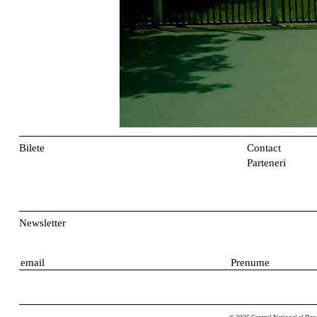
Bilete
Contact
Parteneri
Newsletter
E
P
m
r
a
e
i
n