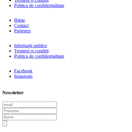
Termeni și condiții
Politica de confidențialitate
Bilete
Contact
Parteneri
Informații publice
Termeni și condiții
Politica de confidențialitate
Facebook
Instagram
Newsletter
E
m
P
a
r
N
i
e
u
l
n
m
u