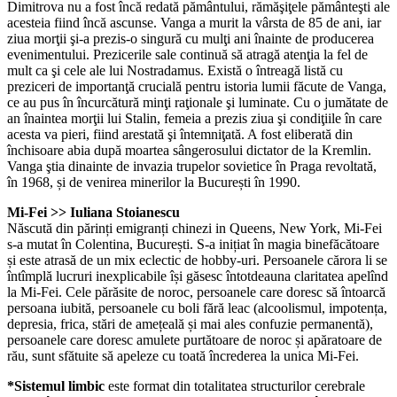
Dimitrova nu a fost încă redată pământului, rămăşiţele pământeşti ale
acesteia fiind încă ascunse. Vanga a murit la vârsta de 85 de ani, iar
ziua morţii şi-a prezis-o singură cu mulţi ani înainte de producerea
evenimentului. Prezicerile sale continuă să atragă atenţia la fel de
mult ca şi cele ale lui Nostradamus. Există o întreagă listă cu
preziceri de importanţă crucială pentru istoria lumii făcute de Vanga,
ce au pus în încurcătură minţi raţionale şi luminate. Cu o jumătate de
an înaintea morţii lui Stalin, femeia a prezis ziua şi condiţiile în care
acesta va pieri, fiind arestată şi întemniţată. A fost eliberată din
închisoare abia după moartea sângerosului dictator de la Kremlin.
Vanga ştia dinainte de invazia trupelor sovietice în Praga revoltată,
în 1968, și de venirea minerilor la București în 1990.
Mi-Fei >> Iuliana Stoianescu
Născută din părinți emigranți chinezi in Queens, New York, Mi-Fei
s-a mutat în Colentina, București. S-a inițiat în magia binefăcătoare
și este atrasă de un mix eclectic de hobby-uri. Persoanele cărora li se
întîmplă lucruri inexplicabile își găsesc întotdeauna claritatea apelînd
la Mi-Fei. Cele părăsite de noroc, persoanele care doresc să întoarcă
persoana iubită, persoanele cu boli fără leac (alcoolismul, impotența,
depresia, frica, stări de amețeală și mai ales confuzie permanentă),
persoanele care doresc amulete purtătoare de noroc și apăratoare de
rău, sunt sfătuite să apeleze cu toată încrederea la unica Mi-Fei.
*Sistemul limbic
este format din totalitatea structurilor cerebrale