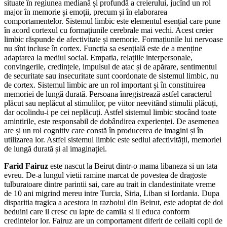
situate în regiunea mediană și profundă a creierului, jucînd un rol
major în memorie și emoții, precum și în elaborarea
comportamentelor. Sistemul limbic este elementul esențial care pune
în acord cortexul cu formațiunile cerebrale mai vechi. Acest creier
limbic răspunde de afectivitate și memorie. Formațiunile lui nervoase
nu sînt incluse în cortex. Funcția sa esențială este de a menține
adaptarea la mediul social. Empatia, relațiile interpersonale,
convingerile, credințele, impulsul de atac și de apărare, sentimentul
de securitate sau insecuritate sunt coordonate de sistemul limbic, nu
de cortex. Sistemul limbic are un rol important și în constituirea
memoriei de lungă durată. Persoana înregistrează astfel caracterul
plăcut sau neplăcut al stimulilor, pe viitor neevitând stimulii plăcuți,
dar ocolindu-i pe cei neplăcuți. Astfel sistemul limbic stocând toate
amintirile, este responsabil de dobândirea experienței. De asemenea
are și un rol cognitiv care constă în producerea de imagini și în
utilizarea lor. Astfel sistemul limbic este sediul afectivității, memoriei
de lungă durată și al imaginației.
Farid Fairuz
este nascut la Beirut dintr-o mama libaneza si un tata
evreu. De-a lungul vietii ramine marcat de povestea de dragoste
tulburatoare dintre parintii sai, care au trait in clandestinitate vreme
de 10 ani migrind mereu intre Turcia, Siria, Liban si Iordania. Dupa
disparitia tragica a acestora in razboiul din Beirut, este adoptat de doi
beduini care il cresc cu lapte de camila si il educa conform
credintelor lor. Fairuz are un comportament diferit de ceilalti copii de