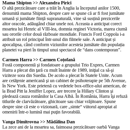
Mama Shipton >> Alexandra Pirici
O altă prezicătoare care a trăit în Anglia la începutul anilor 1500,
denumită mama Shipton, despre care se spune că ar fi fost jumătate
umană și jumătate ființă supranaturală, vine să susțină prezicerile
altor oracole, adăugând chiar unele noi. Aceasta a anticipat corect
moartea lui Henric al VIII-lea, domnia reginei Victoria, marea ciumă
sau ororile celor două războaie mondiale. Francis Ford Coppola i-a
atribuit un rol principal într-unul din filmele sale. A anticipat și
apocalipsa, când conform viziunilor acesteia jumătate din populația
planetei va pieri în timpul unui spectacol de “dans contemporan”.
Carmen Harra >> Carmen Coțofană
Fostă componentă şi fondatoare a grupului Trio Expres, Carmen
Harra a plecat din ţară cu mult înainte de 1989, iniţial ca să-şi
viziteze sora din Suedia. De acolo a plecat în Statele Unite. Acum
are cetăţenie americană şi un cabinet de psihoterapie pe 5th Avenue,
în New York. Este prietenă cu vedetele box-office-ului american, de
la Brad Pitt la Jeniffer Lopez, are trecere la Hillary Clinton şi
pledează cauza românilor la Casa Albă. În România, Harra îşi refuză
titlurile de clarvăzătoare, ghicitoare sau chiar vrăjitoare. Spune
despre sine că este o vizionară, care „simte“ viitorul apropiat al
omenirii într-o lumină mai puţin favorabilă.
Vanga Dimitrovna >> Mădălina Dan
La zece ani de la moartea sa, faimoasa prezicătoare oarbă Vanga