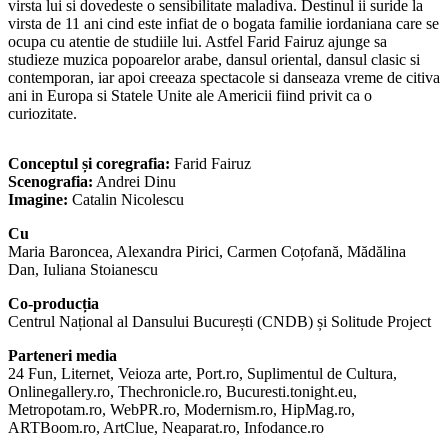
virsta lui si dovedeste o sensibilitate maladiva. Destinul ii suride la
virsta de 11 ani cind este infiat de o bogata familie iordaniana care se
ocupa cu atentie de studiile lui. Astfel Farid Fairuz ajunge sa
studieze muzica popoarelor arabe, dansul oriental, dansul clasic si
contemporan, iar apoi creeaza spectacole si danseaza vreme de citiva
ani in Europa si Statele Unite ale Americii fiind privit ca o
curiozitate.
Conceptul și coregrafia:
Farid Fairuz
Scenografia:
Andrei Dinu
Imagine:
Catalin Nicolescu
Cu
Maria Baroncea, Alexandra Pirici, Carmen Coțofană, Mădălina
Dan, Iuliana Stoianescu
Co-producția
Centrul Național al Dansului București (CNDB) și Solitude Project
Parteneri media
24 Fun, Liternet, Veioza arte, Port.ro, Suplimentul de Cultura,
Onlinegallery.ro, Thechronicle.ro, Bucuresti.tonight.eu,
Metropotam.ro, WebPR.ro, Modernism.ro, HipMag.ro,
ARTBoom.ro, ArtClue, Neaparat.ro, Infodance.ro