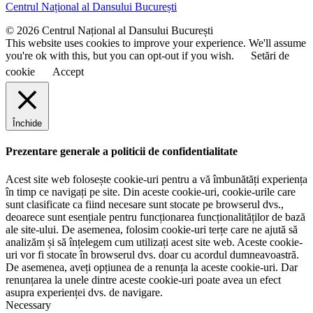
e
Centrul Național al Dansului București
m
e
© 2026 Centrul Național al Dansului București
This website uses cookies to improve your experience. We'll assume
you're ok with this, but you can opt-out if you wish.
Setări de
cookie
Accept
Închide
Prezentare generale a politicii de confidentialitate
Acest site web folosește cookie-uri pentru a vă îmbunătăți experiența
în timp ce navigați pe site. Din aceste cookie-uri, cookie-urile care
sunt clasificate ca fiind necesare sunt stocate pe browserul dvs.,
deoarece sunt esențiale pentru funcționarea funcționalităților de bază
ale site-ului. De asemenea, folosim cookie-uri terțe care ne ajută să
analizăm și să înțelegem cum utilizați acest site web. Aceste cookie-
uri vor fi stocate în browserul dvs. doar cu acordul dumneavoastră.
De asemenea, aveți opțiunea de a renunța la aceste cookie-uri. Dar
renunțarea la unele dintre aceste cookie-uri poate avea un efect
asupra experienței dvs. de navigare.
Necessary