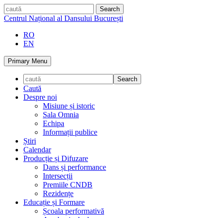
Skip
caută
to
Centrul Național al Dansului București
content
RO
EN
Primary Menu
Caută
Despre noi
Misiune și istoric
Sala Omnia
Echipa
Informații publice
Știri
Calendar
Producție și Difuzare
Dans și performance
Intersecții
Premiile CNDB
Rezidențe
Educație și Formare
Școala performativă