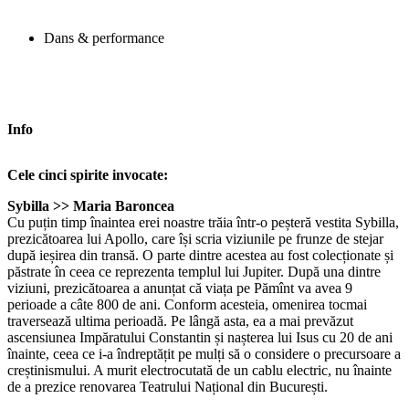
Dans & performance
Info
Cele cinci spirite invocate:
Sybilla >> Maria Baroncea
Cu puțin timp înaintea erei noastre trăia într-o peșteră vestita Sybilla,
prezicătoarea lui Apollo, care își scria viziunile pe frunze de stejar
după ieșirea din transă. O parte dintre acestea au fost colecționate și
păstrate în ceea ce reprezenta templul lui Jupiter. După una dintre
viziuni, prezicătoarea a anunțat că viața pe Pămînt va avea 9
perioade a câte 800 de ani. Conform acesteia, omenirea tocmai
traversează ultima perioadă. Pe lângă asta, ea a mai prevăzut
ascensiunea Impăratului Constantin și nașterea lui Isus cu 20 de ani
înainte, ceea ce i-a îndreptățit pe mulți să o considere o precursoare a
creștinismului. A murit electrocutată de un cablu electric, nu înainte
de a prezice renovarea Teatrului Național din București.