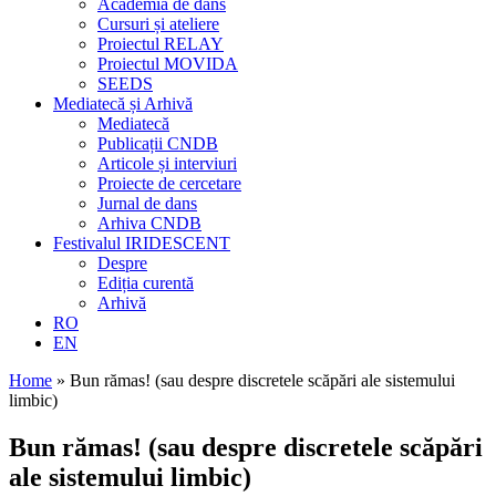
Academia de dans
Cursuri și ateliere
Proiectul RELAY
Proiectul MOVIDA
SEEDS
Mediatecă și Arhivă
Mediatecă
Publicații CNDB
Articole și interviuri
Proiecte de cercetare
Jurnal de dans
Arhiva CNDB
Festivalul IRIDESCENT
Despre
Ediția curentă
Arhivă
RO
EN
Home
»
Bun rămas! (sau despre discretele scăpări ale sistemului
limbic)
Bun rămas! (sau despre discretele scăpări
ale sistemului limbic)