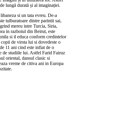
 de lungă durată și al imaginației.
libaneza si un tata evreu. De-a
e tulburatoare dintre parintii sai,
igrind mereu intre Turcia, Siria,
ra in razboiul din Beirut, este
amila si il educa conform credintelor
 copii de virsta lui si dovedeste o
 de 11 ani cind este infiat de o
 de studiile lui. Astfel Farid Fairuz
l oriental, dansul clasic si
eaza vreme de citiva ani in Europa
ozitate.