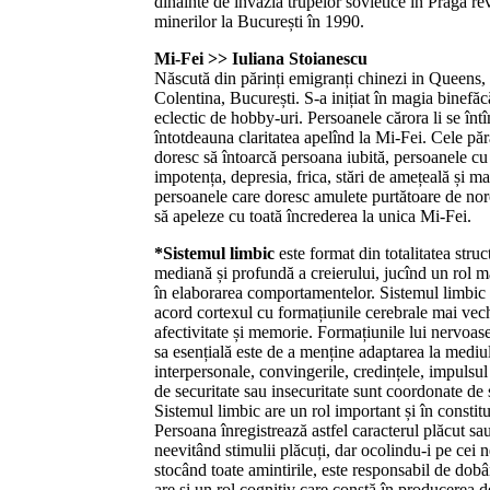
dinainte de invazia trupelor sovietice în Praga rev
minerilor la București în 1990.
Mi-Fei >> Iuliana Stoianescu
Născută din părinți emigranți chinezi in Queens
Colentina, București. S-a inițiat în magia binefăc
eclectic de hobby-uri. Persoanele cărora li se întî
întotdeauna claritatea apelînd la Mi-Fei. Cele pă
doresc să întoarcă persoana iubită, persoanele cu 
impotența, depresia, frica, stări de amețeală și m
persoanele care doresc amulete purtătoare de noro
să apeleze cu toată încrederea la unica Mi-Fei.
*Sistemul limbic
este format din totalitatea struc
mediană și profundă a creierului, jucînd un rol m
în elaborarea comportamentelor. Sistemul limbic 
acord cortexul cu formațiunile cerebrale mai vech
afectivitate și memorie. Formațiunile lui nervoase
sa esențială este de a menține adaptarea la mediul 
interpersonale, convingerile, credințele, impulsul
de securitate sau insecuritate sunt coordonate de 
Sistemul limbic are un rol important și în consti
Persoana înregistrează astfel caracterul plăcut sau
neevitând stimulii plăcuți, dar ocolindu-i pe cei n
stocând toate amintirile, este responsabil de do
are și un rol cognitiv care constă în producerea de 