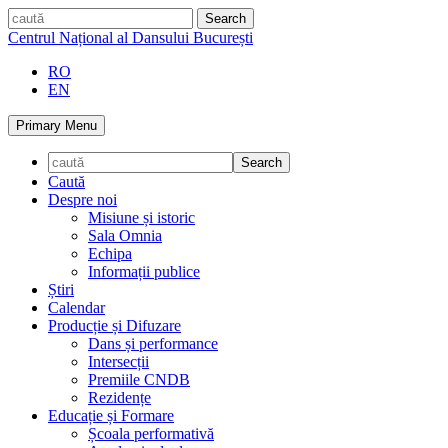
Skip
caută
to
Centrul Național al Dansului București
content
RO
EN
Primary Menu
Caută
Despre noi
Misiune și istoric
Sala Omnia
Echipa
Informații publice
Știri
Calendar
Producție și Difuzare
Dans și performance
Intersecții
Premiile CNDB
Rezidențe
Educație și Formare
Școala performativă