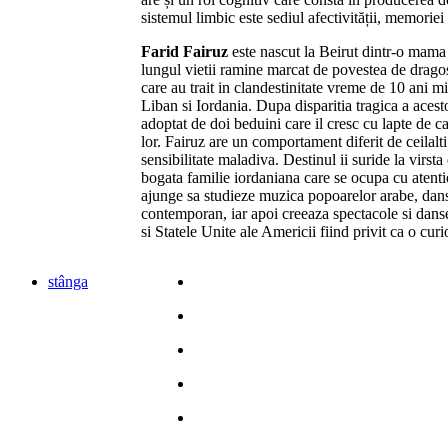
sistemul limbic este sediul afectivității, memoriei
Farid Fairuz
este nascut la Beirut dintr-o mama 
lungul vietii ramine marcat de povestea de dragost
care au trait in clandestinitate vreme de 10 ani m
Liban si Iordania. Dupa disparitia tragica a acesto
adoptat de doi beduini care il cresc cu lapte de c
lor. Fairuz are un comportament diferit de ceilalti
sensibilitate maladiva. Destinul ii suride la virsta
bogata familie iordaniana care se ocupa cu atentie
ajunge sa studieze muzica popoarelor arabe, dansu
contemporan, iar apoi creeaza spectacole si dans
si Statele Unite ale Americii fiind privit ca o curi
stânga