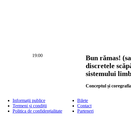
19:00
Bun rămas! (sa
discretele scăp
sistemului limb
Conceptul și coregrafia
Informații publice
Bilete
Termeni și condiții
Contact
Politica de confidențialitate
Parteneri