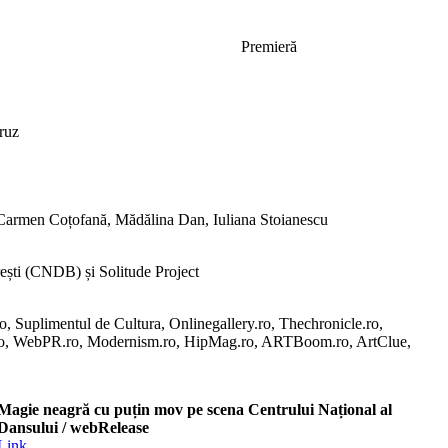
Premieră
ruz
 Carmen Coțofană, Mădălina Dan, Iuliana Stoianescu
ești (CNDB) și Solitude Project
ro, Suplimentul de Cultura, Onlinegallery.ro, Thechronicle.ro,
.ro, WebPR.ro, Modernism.ro, HipMag.ro, ARTBoom.ro, ArtClue,
Magie neagră cu puțin mov pe scena Centrului Național al
Dansului
/ webRelease
Link