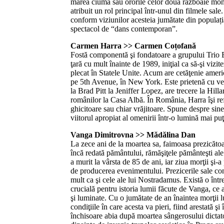
marea ciumă sau ororile celor două războaie mon
atribuit un rol principal într-unul din filmele sale
conform viziunilor acesteia jumătate din populația
spectacol de “dans contemporan”.
Carmen Harra >> Carmen Coțofană
Fostă componentă şi fondatoare a grupului Trio 
ţară cu mult înainte de 1989, iniţial ca să-şi vizi
plecat în Statele Unite. Acum are cetăţenie ameri
pe 5th Avenue, în New York. Este prietenă cu ve
la Brad Pitt la Jeniffer Lopez, are trecere la Hill
românilor la Casa Albă. În România, Harra îşi refu
ghicitoare sau chiar vrăjitoare. Spune despre sine
viitorul apropiat al omenirii într-o lumină mai puţ
Vanga Dimitrovna >> Mădălina Dan
La zece ani de la moartea sa, faimoasa prezicăto
încă redată pământului, rămăşiţele pământeşti ale
a murit la vârsta de 85 de ani, iar ziua morţii şi-a
de producerea evenimentului. Prezicerile sale cont
mult ca şi cele ale lui Nostradamus. Există o într
crucială pentru istoria lumii făcute de Vanga, ce 
şi luminate. Cu o jumătate de an înaintea morţii lu
condiţiile în care acesta va pieri, fiind arestată şi
închisoare abia după moartea sângerosului dictat