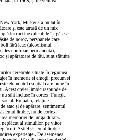
oltată, în 1968, și de venirea
, New York, Mi-Fei s-a mutat în
ătoare și este atrasă de un mix
mplă lucruri inexplicabile își găsesc
răsite de noroc, persoanele care
boli fără leac (alcoolismul,
ai ales confuzie permanentă),
c și apăratoare de rău, sunt sfătuite
turilor cerebrale situate în regiunea
ajor în memorie și emoții, precum și
este elementul esențial care pune în
i. Acest creier limbic răspunde de
 nu sînt incluse în cortex. Funcția
social. Empatia, relațiile
 de atac și de apărare, sentimentul
sistemul limbic, nu de cortex.
tuirea memoriei de lungă durată.
 neplăcut al stimulilor, pe viitor
eplăcuți. Astfel sistemul limbic
bândirea experienței. De asemenea
imagini și în utilizarea lor. Astfel