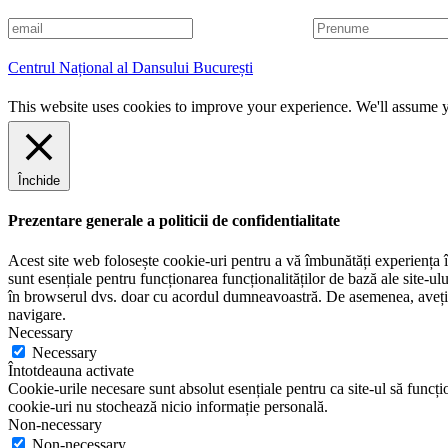
E
P
m
r
a
e
Centrul Național al Dansului București
i
n
l
u
This website uses cookies to improve your experience. We'll assume yo
m
e
Închide
Prezentare generale a politicii de confidentialitate
Acest site web folosește cookie-uri pentru a vă îmbunătăți experiența în
sunt esențiale pentru funcționarea funcționalităților de bază ale site-u
în browserul dvs. doar cu acordul dumneavoastră. De asemenea, aveți op
navigare.
Necessary
Necessary
Întotdeauna activate
Cookie-urile necesare sunt absolut esențiale pentru ca site-ul să funcțio
cookie-uri nu stochează nicio informație personală.
Non-necessary
Non-necessary