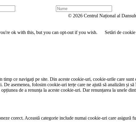
N
u
© 2026 Centrul Național al Dansul
m
e
u're ok with this, but you can opt-out if you wish.
Setări de cookie
 timp ce navigați pe site. Din aceste cookie-uri, cookie-urile care sunt 
lui. De asemenea, folosim cookie-uri terțe care ne ajută să analizăm și să 
țiunea de a renunța la aceste cookie-uri. Dar renunțarea la unele dintr
neze corect. Această categorie include numai cookie-uri care asigură funcț