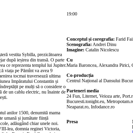
19:00
Conceptul și coregrafia:
Farid Fai
Scenografia:
Andrei Dinu
Imagine:
Catalin Nicolescu
șteră vestita Sybilla, prezicătoarea
ejar după ieșirea din transă. O parte
Cu
eea ce reprezenta templul lui Jupiter.
Maria Baroncea, Alexandra Pirici,
 că viața pe Pămînt va avea 9
Co-producția
enirea tocmai traversează ultima
Centrul Național al Dansului Bucur
siunea Impăratului Constantin și
 îndreptățit pe mulți să o considere o
Parteneri media
ă de un cablu electric, nu înainte de
24 Fun, Liternet, Veioza arte, Port.
ști.
Bucuresti.tonight.eu, Metropotam
Neaparat.ro, Infodance.ro
eputul anilor 1500, denumită mama
te umană și jumătate ființă
Presa
racole, adăugând chiar unele noi.
VIII-lea, domnia reginei Victoria,