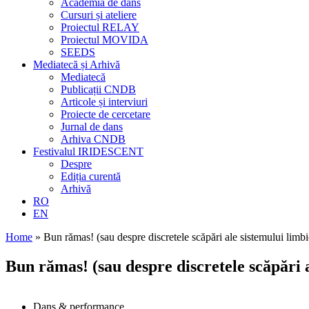
Academia de dans
Cursuri și ateliere
Proiectul RELAY
Proiectul MOVIDA
SEEDS
Mediatecă și Arhivă
Mediatecă
Publicații CNDB
Articole și interviuri
Proiecte de cercetare
Jurnal de dans
Arhiva CNDB
Festivalul IRIDESCENT
Despre
Ediția curentă
Arhivă
RO
EN
Home
»
Bun rămas! (sau despre discretele scăpări ale sistemului limbi
Bun rămas! (sau despre discretele scăpări a
Dans & performance