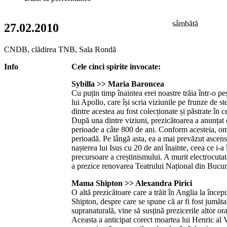
sâmbătă
27.02.2010
CNDB, clădirea TNB, Sala Rondă
Info
Cele cinci spirite invocate:
Sybilla >> Maria Baroncea
Cu puțin timp înaintea erei noastre trăia într-o pe
lui Apollo, care își scria viziunile pe frunze de st
dintre acestea au fost colecționate și păstrate în c
După una dintre viziuni, prezicătoarea a anunțat
perioade a câte 800 de ani. Conform acesteia, om
perioadă. Pe lângă asta, ea a mai prevăzut ascen
nașterea lui Isus cu 20 de ani înainte, ceea ce i-a
precursoare a creștinismului. A murit electrocutat
a prezice renovarea Teatrului Național din Bucure
Mama Shipton >> Alexandra Pirici
O altă prezicătoare care a trăit în Anglia la înc
Shipton, despre care se spune că ar fi fost jumăta
supranaturală, vine să susțină prezicerile altor o
Aceasta a anticipat corect moartea lui Henric al 