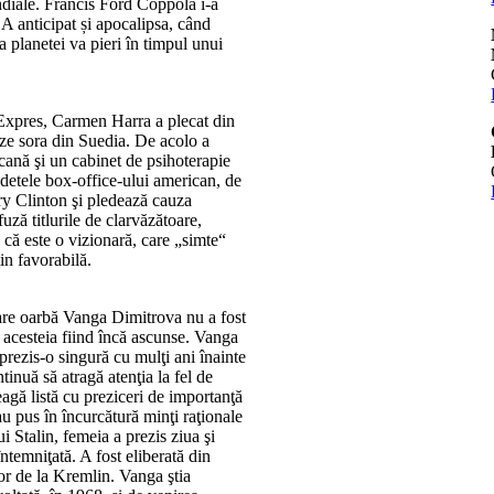
diale. Francis Ford Coppola i-a
. A anticipat și apocalipsa, când
 planetei va pieri în timpul unui
Expres, Carmen Harra a plecat din
teze sora din Suedia. De acolo a
cană şi un cabinet de psihoterapie
detele box-office-ului american, de
ary Clinton şi pledează cauza
ză titlurile de clarvăzătoare,
 că este o vizionară, care „simte“
in favorabilă.
are oarbă Vanga Dimitrova nu a fost
 acesteia fiind încă ascunse. Vanga
 prezis-o singură cu mulţi ani înainte
inuă să atragă atenţia la fel de
eagă listă cu preziceri de importanţă
au pus în încurcătură minţi raţionale
i Stalin, femeia a prezis ziua şi
 întemniţată. A fost eliberată din
or de la Kremlin. Vanga ştia