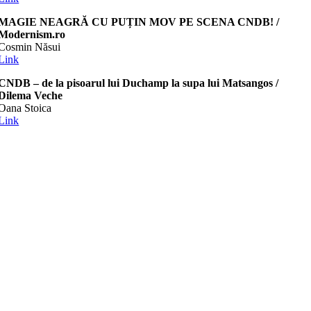
MAGIE NEAGRĂ CU PUȚIN MOV PE SCENA CNDB! /
Modernism.ro
Cosmin Năsui
Link
CNDB – de la pisoarul lui Duchamp la supa lui Matsangos /
Dilema Veche
Oana Stoica
Link