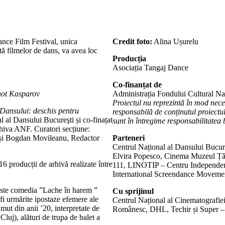
ance Film Festival, unica
Credit foto:
Alina Ușurelu
ă filmelor de dans, va avea loc
Producția
Asociația Tangaj Dance
Co-finanțat de
 not Kasparov
Administrația Fondului Cultural Na
Proiectul nu reprezintă în mod nec
 Dansului: deschis pentru
responsabilă de conținutul proiectul
al al Dansului Bucureşti și co-finațat
sunt în întregime responsabilitatea b
hiva ANF. Curatori secțiune:
și Bogdan Movileanu, Redactor
Parteneri
Centrul Național al Dansului Bucure
Elvira Popesco, Cinema Muzeul Țăra
16 producții de arhivă realizate între
111, LINOTIP – Centru Independen
International Screendance Moveme
 este comedia ”Lache în harem ”
Cu sprijinul
fi urmărite ipostaze efemere ale
Centrul Național al Cinematografi
mut din anii ’20, interpretate de
Românesc, DHL, Techir și Super – F
luj), alături de trupa de balet a