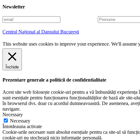
Newsletter
E
P
m
r
a
e
Centrul Național al Dansului București
i
n
l
u
This website uses cookies to improve your experience. We'll assume yo
m
e
Închide
Prezentare generale a politicii de confidentialitate
Acest site web folosește cookie-uri pentru a vă îmbunătăți experiența în
sunt esențiale pentru funcționarea funcționalităților de bază ale site-u
în browserul dvs. doar cu acordul dumneavoastră. De asemenea, aveți op
navigare.
Necessary
Necessary
Întotdeauna activate
Cookie-urile necesare sunt absolut esențiale pentru ca site-ul să funcțio
cookie-uri nu stochează nicio informație personală.