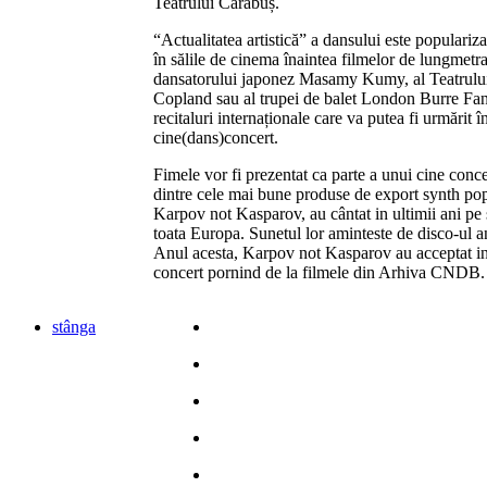
Teatrului Cărăbuș.
“Actualitatea artistică” a dansului este populariza
în sălile de cinema înaintea filmelor de lungmetr
dansatorului japonez Masamy Kumy, al Teatrulu
Copland sau al trupei de balet London Burre Fant
recitaluri internaționale care va putea fi urmărit î
cine(dans)concert.
Fimele vor fi prezentat ca parte a unui cine con
dintre cele mai bune produse de export synth po
Karpov not Kasparov, au cântat in ultimii ani pe s
toata Europa. Sunetul lor aminteste de disco-ul an
Anul acesta, Karpov not Kasparov au acceptat in
concert pornind de la filmele din Arhiva CNDB.
stânga