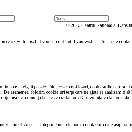
N
u
© 2026 Centrul Național al Dansul
m
e
u're ok with this, but you can opt-out if you wish.
Setări de cookie
 timp ce navigați pe site. Din aceste cookie-uri, cookie-urile care sunt 
lui. De asemenea, folosim cookie-uri terțe care ne ajută să analizăm și să 
țiunea de a renunța la aceste cookie-uri. Dar renunțarea la unele dintr
neze corect. Această categorie include numai cookie-uri care asigură funcț