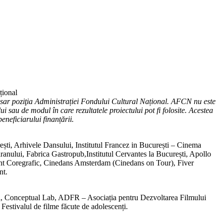
țional
esar poziţia Administrației Fondului Cultural Național. AFCN nu este
ui sau de modul în care rezultatele proiectului pot fi folosite. Acestea
eneficiarului finanțării.
ști, Arhivele Dansului, Institutul Francez in București – Cinema
nului, Fabrica Gastropub,Institutul Cervantes la București, Apollo
t Coregrafic, Cinedans Amsterdam (Cinedans on Tour), Fiver
nt.
ei, Conceptual Lab, ADFR – Asociația pentru Dezvoltarea Filmului
estivalul de filme făcute de adolescenți.