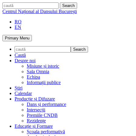
Skip
caută
to
Centrul Național al Dansului București
content
RO
EN
Primary Menu
Caută
Despre noi
Misiune și istoric
Sala Omnia
Echipa
Informații publice
Știri
Calendar
Producție și Difuzare
Dans și performance
Intersecții
Premiile CNDB
Rezidențe
Educație și Formare
Școala performativă