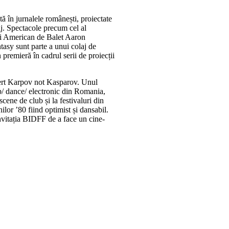
tă în jurnalele românești, proiectate
aj. Spectacole precum cel al
i American de Balet Aaron
asy sunt parte a unui colaj de
n premieră în cadrul serii de proiecții
cert Karpov not Kasparov. Unul
p/ dance/ electronic din Romania,
cene de club și la festivaluri din
ilor ’80 fiind optimist și dansabil.
vitația BIDFF de a face un cine-