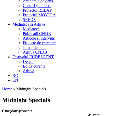
Academia de dans
Cursuri și ateliere
Proiectul RELAY
Proiectul MOVIDA
SEEDS
Mediatecă și Arhivă
Mediatecă
Publicații CNDB
Articole și interviuri
Proiecte de cercetare
Jurnal de dans
Arhiva CNDB
Festivalul IRIDESCENT
Despre
Ediția curentă
Arhivă
RO
EN
Home
»
Midnight Specials
Midnight Specials
Cine(dans)concert
45 min.