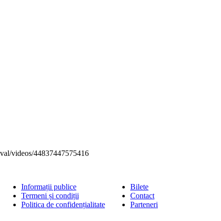
tival/videos/44837447575416
Informații publice
Bilete
Termeni și condiții
Contact
Politica de confidențialitate
Parteneri