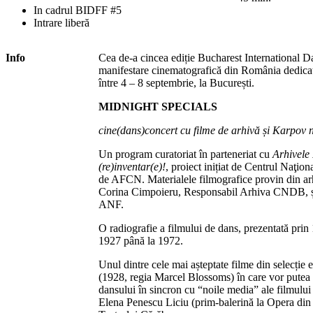
In cadrul BIDFF #5
Intrare liberă
Info
Cea de-a cincea ediție Bucharest International D
manifestare cinematografică din România dedicat
între 4 – 8 septembrie, la București.
MIDNIGHT SPECIALS
cine(dans)concert cu filme de arhivă și Karpov
Un program curatoriat în parteneriat cu
Arhivele
(re)inventar(e)!
, proiect inițiat de Centrul Naţion
de AFCN. Materialele filmografice provin din ar
Corina Cimpoieru, Responsabil Arhiva CNDB, 
ANF.
O radiografie a filmului de dans, prezentată prin 
1927 până la 1972.
Unul dintre cele mai așteptate filme din selecție
(1928, regia Marcel Blossoms) în care vor putea 
dansului în sincron cu “noile media” ale filmului 
Elena Penescu Liciu (prim-balerină la Opera din C