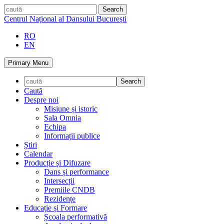
Skip
caută
to
Centrul Național al Dansului București
content
RO
EN
Primary Menu
Caută
Despre noi
Misiune și istoric
Sala Omnia
Echipa
Informații publice
Știri
Calendar
Producție și Difuzare
Dans și performance
Intersecții
Premiile CNDB
Rezidențe
Educație și Formare
Școala performativă