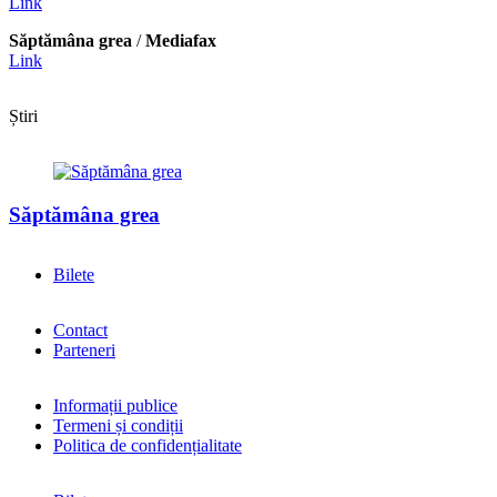
Link
Săptămâna grea
/
Mediafax
Link
Știri
Săptămâna grea
Bilete
Contact
Parteneri
Informații publice
Termeni și condiții
Politica de confidențialitate