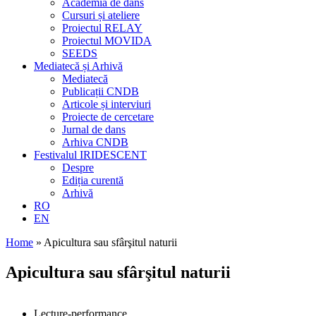
Academia de dans
Cursuri și ateliere
Proiectul RELAY
Proiectul MOVIDA
SEEDS
Mediatecă și Arhivă
Mediatecă
Publicații CNDB
Articole și interviuri
Proiecte de cercetare
Jurnal de dans
Arhiva CNDB
Festivalul IRIDESCENT
Despre
Ediția curentă
Arhivă
RO
EN
Home
»
Apicultura sau sfârşitul naturii
Apicultura sau sfârşitul naturii
Lecture-performance