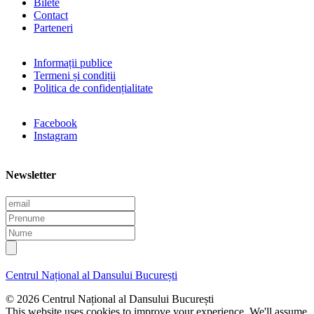
Bilete
Contact
Parteneri
Informații publice
Termeni și condiții
Politica de confidențialitate
Facebook
Instagram
Newsletter
E
m
P
a
r
N
i
e
u
l
n
m
u
e
Centrul Național al Dansului București
m
e
© 2026 Centrul Național al Dansului București
This website uses cookies to improve your experience. We'll assume