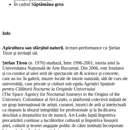
În cadrul
Săptămâna grea
Info
Apicultura sau sfârşitul naturii
, lecture-performance cu Ştefan
Tiron şi invitaţii săi.
Ștefan Tiron
(n. 1976) studiază, între 1996-2001, istoria artei la
Universitatea Națională de Arte București. Din 2006, este fondator
și co-curator al unei serii de spectacole art & science și concerte,
care au loc în galerii, muzee locale de istorie naturală, săli de curs ale
universități, case private și cluburi sub egida
Agenției Spațiale
pentru Călătorii Nocturne la Originile Universului
(The Space Agency for Nocturnal Journeys to the Origins of the
Universe). Cofondator al
Art-Leaks
, o platformă colectivă inițiată de
un grup internațional de artiști, curatori, istorici de artă și intelectuali
ca răspuns la abuzul integrității lor profesionale și la încălcarea
deschisă a drepturilor lor de muncă. Art-Leaks luptă împotriva
precarizării continue a lucrătorilor culturali și împotriva însușirii
artei, culturii și teoriei angajate politic de către instituții încorporate