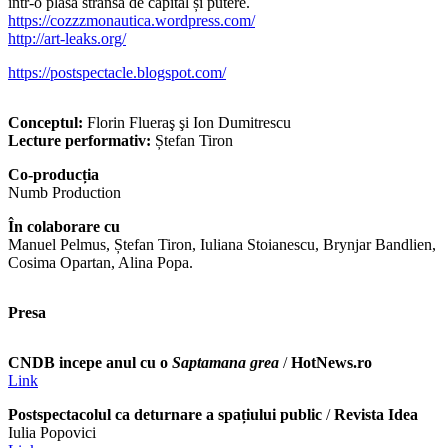
într-o plasă strânsă de capital și putere.
https://cozzzmonautica.wordpress.com/
http://art-leaks.org/
https://postspectacle.blogspot.com/
Conceptul:
Florin Flueraş şi Ion Dumitrescu
Lecture performativ:
Ștefan Tiron
Co-producția
Numb Production
În colaborare cu
Manuel Pelmus, Ștefan Tiron, Iuliana Stoianescu, Brynjar Bandlien,
Cosima Opartan, Alina Popa.
Presa
CNDB incepe anul cu o
Saptamana grea
/
HotNews.ro
Link
Postspectacolul ca deturnare a spațiului public
/
Revista Idea
Iulia Popovici