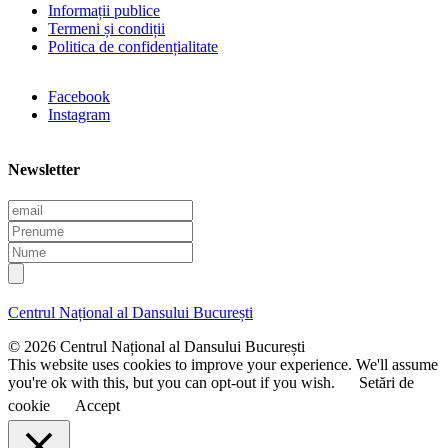
Informații publice
Termeni și condiții
Politica de confidențialitate
Facebook
Instagram
Newsletter
E
m
P
a
r
N
i
e
u
l
n
m
u
e
Centrul Național al Dansului București
m
e
© 2026 Centrul Național al Dansului București
This website uses cookies to improve your experience. We'll assume
you're ok with this, but you can opt-out if you wish.
Setări de
cookie
Accept