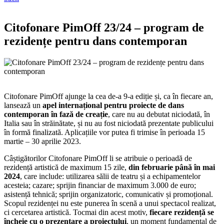
Citofonare PimOff 23/24 – program de
rezidențe pentru dans contemporan
Citofonare PimOff ajunge la cea de-a 9-a ediție și, ca în fiecare an,
lansează un
apel internațional pentru proiecte de dans
contemporan în fază de creație
, care nu au debutat niciodată, în
Italia sau în străinătate, și nu au fost niciodată prezentate publicului
în formă finalizată. Aplicațiile vor putea fi trimise în perioada 15
martie – 30 aprilie 2023.
Câștigătorilor Citofonare PimOff li se atribuie o perioadă de
rezidență artistică de maximum 15 zile,
din februarie până în mai
2024
, care include: utilizarea sălii de teatru și a echipamentelor
acesteia; cazare; sprijin financiar de maximum 3.000 de euro;
asistență tehnică; sprijin organizatoric, comunicativ și promoțional.
Scopul rezidenței nu este punerea în scenă a unui spectacol realizat,
ci cercetarea artistică. Tocmai din acest motiv,
fiecare rezidență se
încheie cu o prezentare a proiectului
, un moment fundamental de