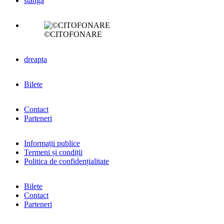
stânga
©CITOFONARE
dreapta
Bilete
Contact
Parteneri
Informații publice
Termeni și condiții
Politica de confidențialitate
Bilete
Contact
Parteneri