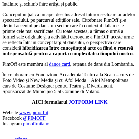
întâlnire și schimb între artiști și public.
Conceput inițial ca un apel deschis adresat tuturor sectoarelor artelor
spectacolului, pe parcursul edițiilor sale, Citofonare PimOff și-a
definit accentul pe dans, un sector care în contextul italian este
printre cele mai sacrificate. Cu toate acestea, a rămas o urmă a
formei sale originale și a activității eterogene a PimOff: aceste urme
se reflectă într-un concept larg al dansului, o perspectivă care
consideră
hibridizarea între cunoștințe și arte ca fiind o resursă
indispensabilă pentru a raporta complexitatea timpului nostru
.
PimOff este membru al
dance card
, rețeaua de dans din Lombardia.
În colaborare cu Fondazione Accademia Teatro alla Scala – curs de
Foto Video și New Media și cu Afol Moda – Afol Metropolitana –
curs de Costume Designer pentru Teatru și Divertisment.
Sponsorizat de Municipio 5 al Comune di Milano.
AICI formularul
JOTFORM LINK
Website
www.pimoff.it
Facebook
@PIMOFF
Instagram
pimoffmilano