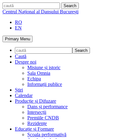
Skip
caută
to
Centrul Național al Dansului București
content
RO
EN
Primary Menu
Caută
Despre noi
Misiune și istoric
Sala Omnia
Echipa
Informații publice
Știri
Calendar
Producție și Difuzare
Dans și performance
Intersecții
Premiile CNDB
Rezidențe
Educație și Formare
Școala performativă