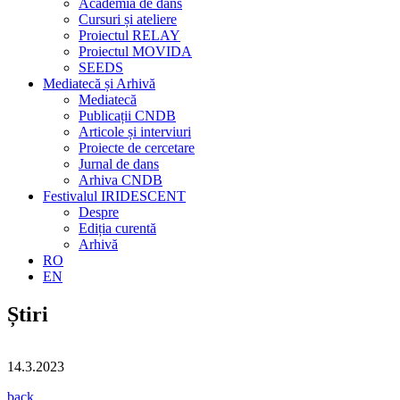
Academia de dans
Cursuri și ateliere
Proiectul RELAY
Proiectul MOVIDA
SEEDS
Mediatecă și Arhivă
Mediatecă
Publicații CNDB
Articole și interviuri
Proiecte de cercetare
Jurnal de dans
Arhiva CNDB
Festivalul IRIDESCENT
Despre
Ediția curentă
Arhivă
RO
EN
Știri
14.3.2023
back