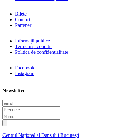
Bilete
Contact
Parteneri
Informații publice
Termeni și condiții
Politica de confidențialitate
Facebook
Instagram
Newsletter
E
m
P
a
r
N
i
e
u
l
n
m
u
e
Centrul Național al Dansului București
m