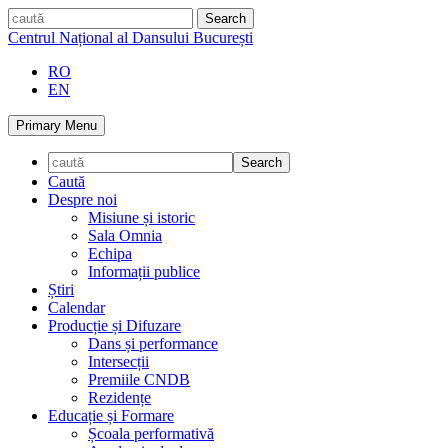
Skip
caută
to
Centrul Național al Dansului București
content
RO
EN
Primary Menu
Caută
Despre noi
Misiune și istoric
Sala Omnia
Echipa
Informații publice
Știri
Calendar
Producție și Difuzare
Dans și performance
Intersecții
Premiile CNDB
Rezidențe
Educație și Formare
Școala performativă