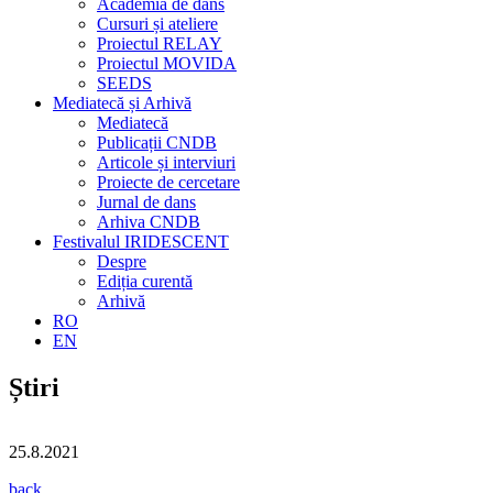
Academia de dans
Cursuri și ateliere
Proiectul RELAY
Proiectul MOVIDA
SEEDS
Mediatecă și Arhivă
Mediatecă
Publicații CNDB
Articole și interviuri
Proiecte de cercetare
Jurnal de dans
Arhiva CNDB
Festivalul IRIDESCENT
Despre
Ediția curentă
Arhivă
RO
EN
Știri
25.8.2021
back