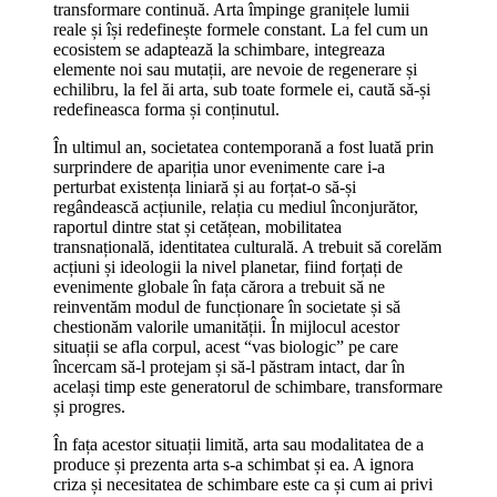
transformare continuă. Arta împinge granițele lumii
reale și își redefinește formele constant. La fel cum un
ecosistem se adaptează la schimbare, integreaza
elemente noi sau mutații, are nevoie de regenerare și
echilibru, la fel ăi arta, sub toate formele ei, caută să-și
redefineasca forma și conținutul.
În ultimul an, societatea contemporană a fost luată prin
surprindere de apariția unor evenimente care i-a
perturbat existența liniară și au forțat-o să-și
regândească acțiunile, relația cu mediul înconjurător,
raportul dintre stat și cetățean, mobilitatea
transnațională, identitatea culturală. A trebuit să corelăm
acțiuni și ideologii la nivel planetar, fiind forțați de
evenimente globale în fața cărora a trebuit să ne
reinventăm modul de funcționare în societate și să
chestionăm valorile umanității. În mijlocul acestor
situații se afla corpul, acest “vas biologic” pe care
încercam să-l protejam și să-l păstram intact, dar în
același timp este generatorul de schimbare, transformare
și progres.
În fața acestor situații limită, arta sau modalitatea de a
produce și prezenta arta s-a schimbat și ea. A ignora
criza și necesitatea de schimbare este ca și cum ai privi