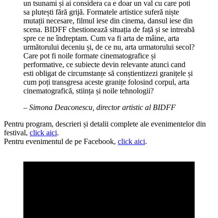
un tsunami și ai considera ca e doar un val cu care poti
sa plutești fără grijă. Formatele artistice suferă niște
mutații necesare, filmul iese din cinema, dansul iese din
scena. BIDFF chestionează situația de față și se intreabă
spre ce ne îndreptam. Cum va fi arta de mâine, arta
următorului deceniu și, de ce nu, arta urmatorului secol?
Care pot fi noile formate cinematografice și
performative, ce subiecte devin relevante atunci cand
esti obligat de circumstanțe să conștientizezi granițele și
cum poți transgresa aceste granițe folosind corpul, arta
cinematografică, stiința și noile tehnologii?
– Simona Deaconescu, director artistic al BIDFF
Pentru program, descrieri și detalii complete ale evenimentelor din
festival,
click aici
.
Pentru evenimentul de pe Facebook,
click aici
.