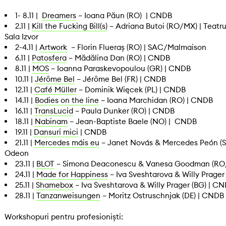
1- 8.11 |
Dreamers
– Ioana Păun (RO) | CNDB
2.11 |
Kill the Fucking Bill(s)
– Adriana Butoi (RO/MX) | Teatru
Sala Izvor
2-4.11 |
Artwork
– Florin Flueraș (RO) | SAC/Malmaison
6.11 |
Patosfera
– Mădălina Dan (RO) | CNDB
8.11 |
MOS
– Ioanna Paraskevopoulou (GR) | CNDB
10.11 |
Jérôme Bel
– Jérôme Bel (FR) | CNDB
12.11 |
Café Müller
– Dominik Więcek (PL) | CNDB
14.11 |
Bodies on the line
– Ioana Marchidan (RO) | CNDB
16.11 |
TransLucid
– Paula Dunker (RO) | CNDB
18.11 |
Nabinam
– Jean-Baptiste Baele (NO) | CNDB
19.11 |
Dansuri mici
| CNDB
21.11 |
Mercedes máis eu
– Janet Novás & Mercedes Peón (SP
Odeon
23.11 |
BLOT
– Simona Deaconescu & Vanesa Goodman (RO/C
24.11 |
Made for Happiness
– Iva Sveshtarova & Willy Prager
25.11 |
Shamebox
– Iva Sveshtarova & Willy Prager (BG) | C
28.11 |
Tanzanweisungen
– Moritz Ostruschnjak (DE) | CNDB
Workshopuri pentru profesioniști: