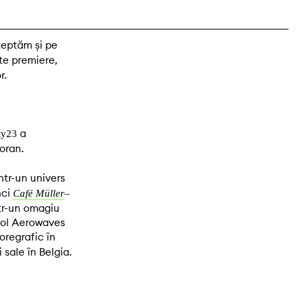
șteptăm și pe
te premiere,
r.
a
ty23
oran.
ntr-un univers
nci
Café Müller
–
ntr-un omagiu
acol Aerowaves
oregrafic în
sale în Belgia.