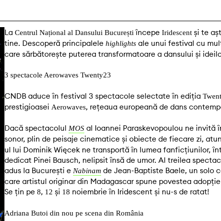
La
începe
și te a
Centrul Național al Dansului București
Iridescent
tine. Descoperă principalele
ale unui festival cu mul
highlights
care sărbătorește puterea transformatoare a dansului și ideilo
3 spectacole Aerowaves Twenty23
CNDB aduce în festival 3 spectacole selectate în ediția
Twen
prestigioasei
, rețeaua europeană de dans contemp
Aerowaves
Dacă spectacolul
al Ioannei Paraskevopoulou ne invită î
MOS
sonor, plin de peisaje cinematice și obiecte de fiecare zi, atu
ul lui Dominik Więcek ne transportă în lumea fanficțiunilor, î
dedicat Pinei Bausch, nelipsit însă de umor. Al treilea spect
adus la București e
de Jean-Baptiste Baele, un solo c
Nabinam
care artistul originar din Madagascar spune povestea adopției 
Se țin pe
,
și
noiembrie în Iridescent și nu-s de ratat!
8
12
18
Adriana Butoi din nou pe scena din România