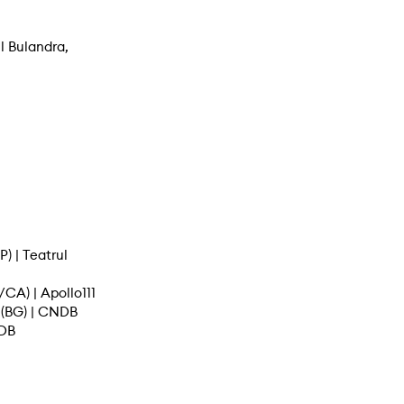
l Bulandra,
) | Teatrul
A) | Apollo111
 (BG) | CNDB
NDB