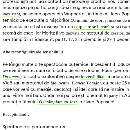
profesioniști pot lua contact cu metode și practici noi. Domini
încurajează pe participanți să-și imagineze că iau parte la
un 
, pe scena operei din Wuppertal, în timp ce Jean-Bap
inexistent
tehnică de execuție a mișcărilor cu
minim de efort și maxim de 
va imersa pe artiștii înscriși într-un
și-și asum
corp care se bucură
teamă de eșec, iar Moritz îi va
de statutul de
dezvăța
creatori d
se-ntâmplă în Iridescent, pe
,
,
noiembrie și
decemb
11
17
22
29-1
Alte reconfigurări ale sensibilului
Pe lângă multe alte spectacole puternice, Iridescent îți aduce 
de evenimente, cum ar fi: cutia de vise a Ioanei Păun (perfor
), discuția explorativă despre
moderată 
Dreamers
ireversibilitate
Vică sau maratonul de
, cu peste 25 
Idei pentru Planeta Pământ
care vor veni cu mesaje, declarații și idei care să ne inspire î
unui viitor mai bun. Unde mai pui că ești chemat la
în Apo
party
proiecția filmului
la Elvire Popesco!
O întâmplare cu Jazz
Recapitulând…
Spectacole și performance-uri: