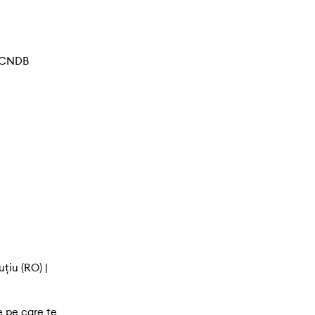
| CNDB
țiu (RO) |
e pe care te