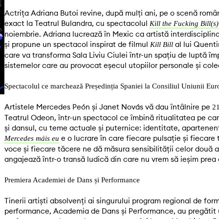
Actrița Adriana Butoi revine, după mulți ani, pe o scenă rom
exact la Teatrul Bulandra, cu spectacolul
Kill the Fucking Bill(s)
noiembrie. Adriana lucrează în Mexic ca artistă interdisciplina
și propune un spectacol inspirat de filmul
al lui Quenti
Kill Bill
care va transforma Sala Liviu Ciulei într-un spațiu de luptă îm
sistemelor care au provocat eșecul utopiilor personale și colect
Spectacolul ce marchează Președinția Spaniei la Consiliul Uniunii Eu
Artistele Mercedes Peón și Janet Novás vă dau întâlnire pe
21
Teatrul Odeon, într-un spectacol ce îmbină ritualitatea pe ca
și dansul, cu teme actuale și puternice: identitate, apartenen
e o lucrare în care fiecare pulsație și fiecare 
Mercedes máis eu
voce și fiecare tăcere ne dă măsura sensibilității celor două ar
angajează într-o transă ludică din care nu vrem să ieșim prea
Premiera Academiei de Dans și Performance
Tinerii artiști absolvenți ai singurului program regional de form
performance, Academia de Dans și Performance, au pregătit