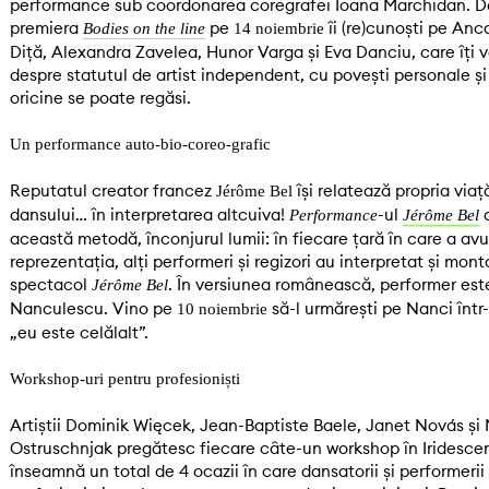
performance sub coordonarea coregrafei Ioana Marchidan. Da
premiera
pe
îi (re)cunoști pe Anc
Bodies on the line
14 noiembrie
Diță, Alexandra Zavelea, Hunor Varga și Eva Danciu, care îți 
despre statutul de artist independent, cu povești personale și 
oricine se poate regăsi.
Un performance auto-bio-coreo-grafic
Reputatul creator francez
își relatează propria viaț
Jérôme Bel
dansului… în interpretarea altcuiva!
-ul
a
Performance
Jérôme Bel
această metodă, înconjurul lumii: în fiecare țară în care a avu
reprezentația, alți performeri și regizori au interpretat și mont
spectacol
. În versiunea românească, performer este
Jérôme Bel
Nanculescu. Vino pe
să-l urmărești pe Nanci într-
10 noiembrie
„eu este celălalt”.
Workshop-uri pentru profesioniști
Artiștii Dominik Więcek, Jean-Baptiste Baele, Janet Novás și 
Ostruschnjak pregătesc fiecare câte-un workshop în Iridesce
înseamnă un total de 4 ocazii în care dansatorii și performerii