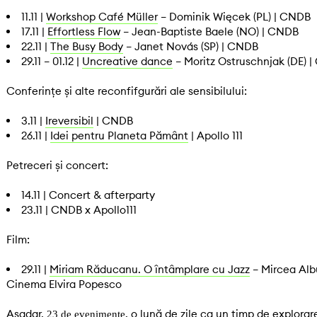
11.11 |
Workshop Café Müller
– Dominik Więcek (PL) | CNDB
17.11 |
Effortless Flow
– Jean-Baptiste Baele (NO) | CNDB
22.11 |
The Busy Body
– Janet Novás (SP) | CNDB
29.11 – 01.12 |
Uncreative dance
– Moritz Ostruschnjak (DE) 
Conferințe și alte reconfifgurări ale sensibilului:
3.11 |
Ireversibil
| CNDB
26.11 |
Idei pentru Planeta Pământ
| Apollo 111
Petreceri și concert:
14.11 | Concert & afterparty
23.11 | CNDB x Apollo111
Film:
29.11 |
Miriam Răducanu. O întâmplare cu Jazz
– Mircea Albu
Cinema Elvira Popesco
Așadar,
, o lună de zile ca un timp de explorar
23 de evenimente