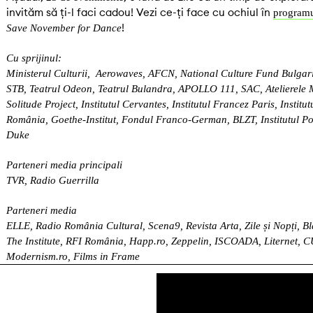
invităm să ți-l faci cadou! Vezi ce-ți face cu ochiul în
programu
!
Save November for Dance
Cu sprijinul
:
Ministerul Culturii, Aerowaves, AFCN, National Culture Fund Bulg
STB, Teatrul Odeon, Teatrul Bulandra, APOLLO 111, SAC, Atelierele
Solitude Project, Institutul Cervantes, Institutul Francez Paris, Institu
România, Goethe-Institut, Fondul Franco-German, BLZT, Institutul Po
Duke
Parteneri media principali
TVR, Radio Guerrilla
Parteneri media
ELLE, Radio România Cultural, Scena9, Revista Arta, Zile și Nopți, B
The Institute, RFI România, Happ.ro, Zeppelin, ISCOADA, Liternet, 
Modernism.ro, Films in Frame