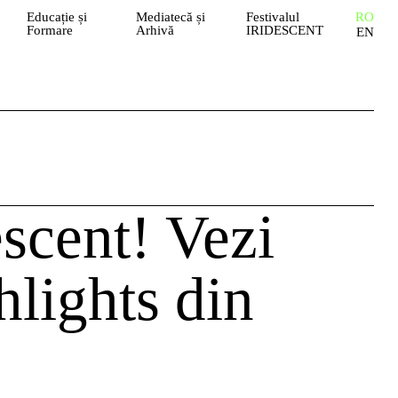
Educație și
Mediatecă și
Festivalul
RO
Formare
Arhivă
IRIDESCENT
EN
escent! Vezi
hlights din