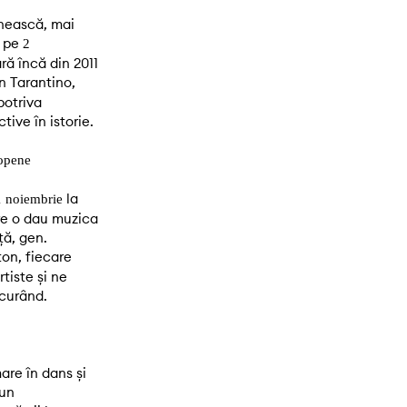
ânească, mai
pe
2
ră încă din 2011
n Tarantino,
potriva
ive în istorie.
ropene
la
 noiembrie
re o dau muzica
ță, gen.
ton, fiecare
tiste și ne
 curând.
are în dans și
 un