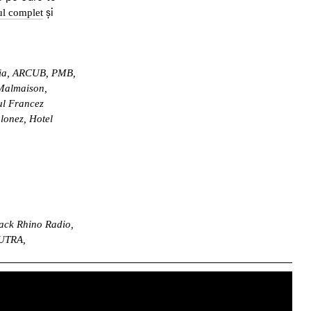
și
l complet
aria, ARCUB, PMB,
 Malmaison,
tul Francez
lonez, Hotel
lack Rhino Radio,
CUTRA,