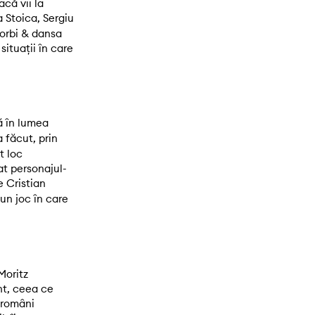
că vii la
a Stoica, Sergiu
vorbi & dansa
situații în care
ă în lumea
 făcut, prin
t loc
at personajul-
 Cristian
un joc în care
Moritz
nt, ceea ce
 români