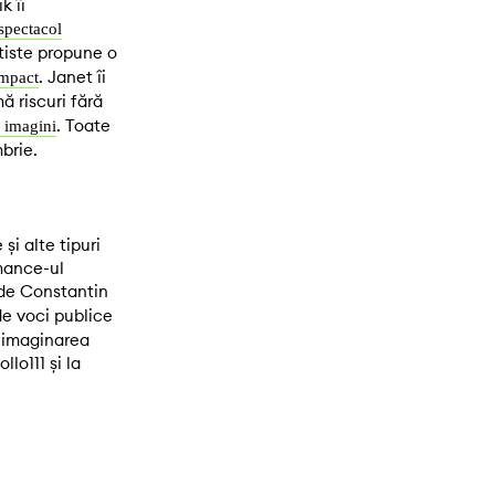
k îi
spectacol
tiste propune o
. Janet îi
impact
ă riscuri fără
. Toate
e imagini
rie.
și alte tipuri
mance-ul
de Constantin
de voci publice
n imaginarea
llo111 și la