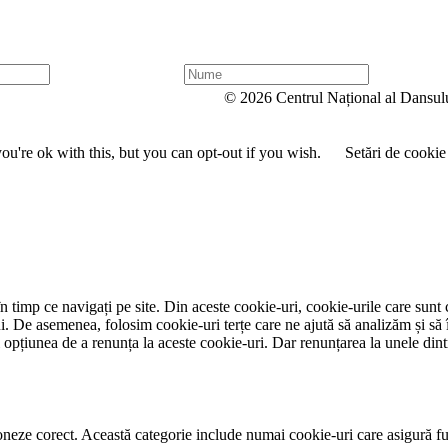
N
u
© 2026 Centrul Național al Dansul
m
e
u're ok with this, but you can opt-out if you wish.
Setări de cookie
 timp ce navigați pe site. Din aceste cookie-uri, cookie-urile care sunt 
lui. De asemenea, folosim cookie-uri terțe care ne ajută să analizăm și să 
țiunea de a renunța la aceste cookie-uri. Dar renunțarea la unele dintr
neze corect. Această categorie include numai cookie-uri care asigură funcț