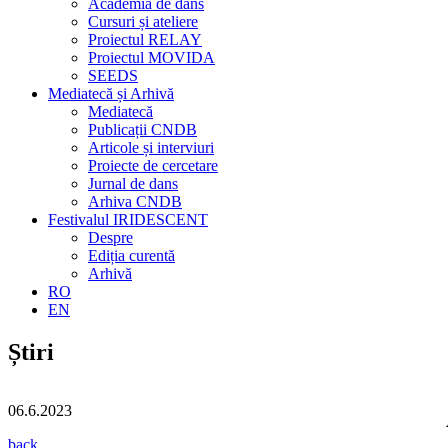
Academia de dans
Cursuri și ateliere
Proiectul RELAY
Proiectul MOVIDA
SEEDS
Mediatecă și Arhivă
Mediatecă
Publicații CNDB
Articole și interviuri
Proiecte de cercetare
Jurnal de dans
Arhiva CNDB
Festivalul IRIDESCENT
Despre
Ediția curentă
Arhivă
RO
EN
Știri
06.6.2023
back