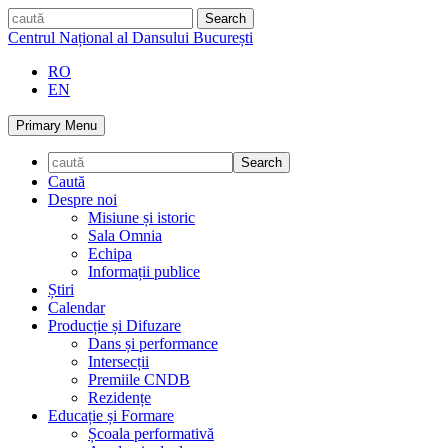
Skip
caută
to
Centrul Național al Dansului București
content
RO
EN
Primary Menu
Caută
Despre noi
Misiune și istoric
Sala Omnia
Echipa
Informații publice
Știri
Calendar
Producție și Difuzare
Dans și performance
Intersecții
Premiile CNDB
Rezidențe
Educație și Formare
Școala performativă