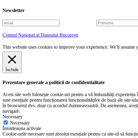
Newsletter
E
P
m
r
a
e
Centrul Național al Dansului București
i
n
l
u
This website uses cookies to improve your experience. We'll assume yo
m
e
Închide
Prezentare generale a politicii de confidentialitate
Acest site web folosește cookie-uri pentru a vă îmbunătăți experiența în
sunt esențiale pentru funcționarea funcționalităților de bază ale site-u
în browserul dvs. doar cu acordul dumneavoastră. De asemenea, aveți op
navigare.
Necessary
Necessary
Întotdeauna activate
Cookie-urile necesare sunt absolut esențiale pentru ca site-ul să funcțio