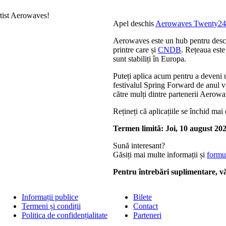
Apel deschis
Aerowaves Twenty24
Aerowaves este un hub pentru descop
printre care și
CNDB
. Rețeaua este
sunt stabiliți în Europa.
Puteți aplica acum pentru a deveni u
festivalul Spring Forward de anul 
către mulți dintre partenerii Aerow
Rețineți că aplicațiile se închid ma
Termen limită: Joi, 10 august 20
Sună interesant?
Găsiți mai multe informații și
formul
Pentru întrebări suplimentare, v
Informații publice
Bilete
Termeni și condiții
Contact
Politica de confidențialitate
Parteneri