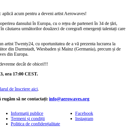
: aplică acum pentru a deveni artist Aerowaves!
erirea dansului în Europa, cu o rețea de parteneri în 34 de țări,
 în căutarea următorilor douăzeci de coregrafi emergenți talentați care
n artist Twenty24, cu oportunitatea de a vă prezenta lucrarea la
viitor din Darmstadt, Wiesbaden și Mainz (Germania), precum și de
aves din Europa.
i devreme decât de obicei!!!
23, ora 17:00 CEST.
arul de înscriere aici
.
ă rugăm să ne contactați:
info@aerowaves.org
Informații publice
Facebook
Termeni și condiții
Instagram
Politica de confidențialitate