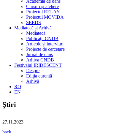
Academia de dans
Cursuri și ateliere
Proiectul RELAY
Proiectul MOVIDA
SEEDS
Mediatecă și Arhivă
Mediatecă
Publicații CNDB
Articole și interviuri
Proiecte de cercetare
Jurnal de dans
Arhiva CNDB
Festivalul IRIDESCENT
Despre
Ediția curentă
Arhivă
RO
EN
Știri
27.11.2023
back