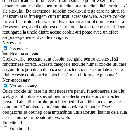
sunt clasificate ca fiind necesare sunt stocate pe browserul dvs.,
deoarece sunt esențiale pentru funcționarea funcționalităților de bază
ale site-ului. De asemenea, folosim cookie-uri terțe care ne ajută să
analizăm și să înțelegem cum utilizați acest site web. Aceste cookie-
uri vor fi stocate în browserul dvs. doar cu acordul dumneavoastră.
De asemenea, aveți opțiunea de a renunța la aceste cookie-uri. Dar
renunțarea la unele dintre aceste cookie-uri poate avea un efect
asupra experienței dvs. de navigare.
Necessary
Necessary
Întotdeauna activate
Cookie-urile necesare sunt absolut esențiale pentru ca site-ul să
funcționeze corect. Această categorie include numai cookie-uri care
asigură funcționalități de bază și caracteristici de securitate ale site-
ului. Aceste cookie-uri nu stochează nicio informație personală.
Non-necessary
Non-necessary
Orice cookie-uri care nu sunt necesare pentru funcționarea site-ului
web și sunt utilizate special pentru colectarea datelor cu caracter
personal ale utilizatorului prin intermediul analitice, reclame, alte
conținuturi înglobate sunt denumite cookie-uri inutile. Este
obligatoriu să obțineți consimțământul utilizatorului înainte de a rula
aceste cookie-uri pe site-ul dvs. web.
Functional
Functional