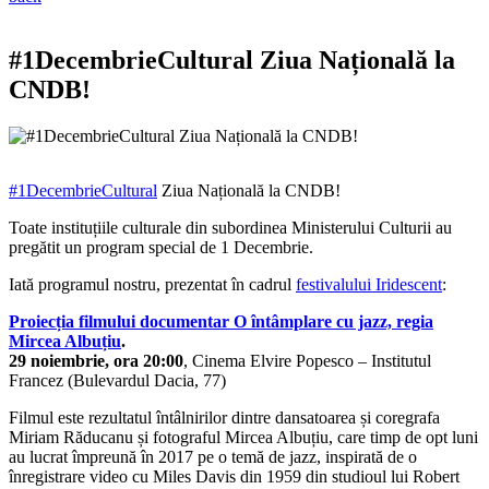
#1DecembrieCultural Ziua Națională la
CNDB!
#1DecembrieCultural
Ziua Națională la CNDB!
Toate instituțiile culturale din subordinea Ministerului Culturii au
pregătit un program special de 1 Decembrie.
Iată programul nostru, prezentat în cadrul
festivalului Iridescent
:
Proiecția filmului documentar O întâmplare cu jazz, regia
Mircea Albuțiu
.
29 noiembrie, ora 20:00
, Cinema Elvire Popesco – Institutul
Francez (Bulevardul Dacia, 77)
Filmul este rezultatul întâlnirilor dintre dansatoarea și coregrafa
Miriam Răducanu și fotograful Mircea Albuțiu, care timp de opt luni
au lucrat împreună în 2017 pe o temă de jazz, inspirată de o
înregistrare video cu Miles Davis din 1959 din studioul lui Robert