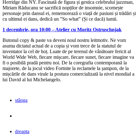
Herridge din NY. Fascinată de figura și gestica celebrului jazzman,
Miriam Răducanu se sacrifică nopților de insomnie, scornește
personaje prin dansul ei, rememorează o viață de pasiuni și trădări și
cu ultimul ei dans, dedică un ”So what” (Și ce dacă) lumii.
1 decembrie, ora 10:00 – Atelier cu Moritz Ostruschnjak
Butonul copy & paste va deveni noul nostru leitmotiv. Ne vom
asuma dictatul actual de a copia și vom trece de la statutul de
inventator la cel de hoț. Luate de pe terenul de vânătoare fericit al
World Wide Web, fiecare mișcare, fiecare sunet, fiecare imagine va
fi o posibilă pradă pentru noi. De la coregrafia contemporană la
majorete, de la jocul video Fortnite la reclamele la șampon, de la
mișcările de dans virale la postura comercializată la nivel mondial a
lui David al lui Michelangelo.
stânga
dreapta