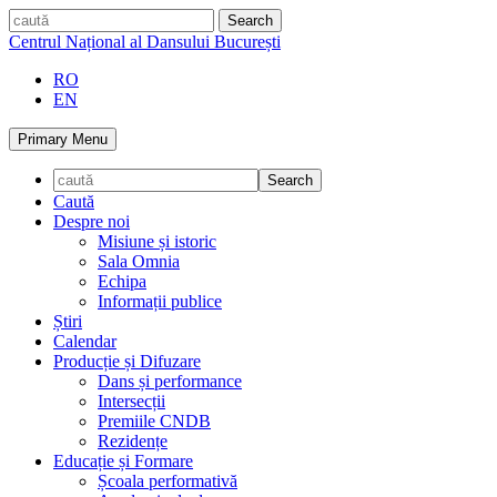
Skip
caută
to
Centrul Național al Dansului București
content
RO
EN
Primary Menu
Caută
Despre noi
Misiune și istoric
Sala Omnia
Echipa
Informații publice
Știri
Calendar
Producție și Difuzare
Dans și performance
Intersecții
Premiile CNDB
Rezidențe
Educație și Formare
Școala performativă