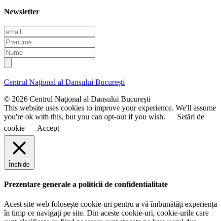
Newsletter
E
m
P
a
r
N
i
e
u
l
n
m
u
e
Centrul Național al Dansului București
m
e
© 2026 Centrul Național al Dansului București
This website uses cookies to improve your experience. We'll assume
you're ok with this, but you can opt-out if you wish.
Setări de
cookie
Accept
Închide
Prezentare generale a politicii de confidentialitate
Acest site web folosește cookie-uri pentru a vă îmbunătăți experiența
în timp ce navigați pe site. Din aceste cookie-uri, cookie-urile care