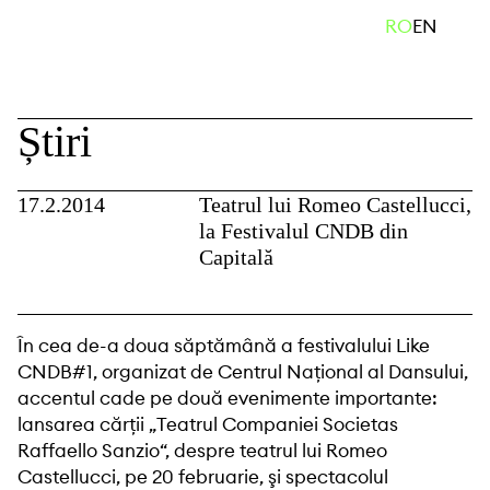
Skip
caută
RO
EN
to
content
Știri
17.2.2014
Teatrul lui Romeo Castellucci,
la Festivalul CNDB din
Capitală
În cea de-a doua săptămână a festivalului Like
CNDB#1, organizat de Centrul Naţional al Dansului,
accentul cade pe două evenimente importante:
lansarea cărţii „Teatrul Companiei Societas
Raffaello Sanzio“, despre teatrul lui Romeo
Castellucci, pe 20 februarie, şi spectacolul