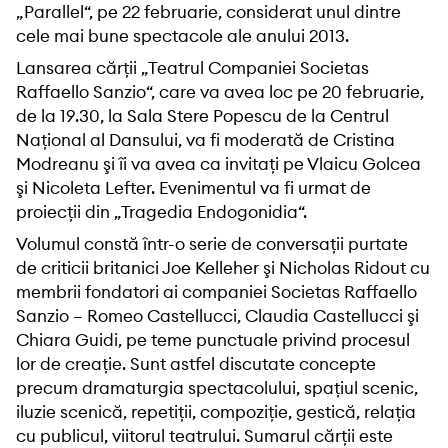
„Parallel“, pe 22 februarie, considerat unul dintre
cele mai bune spectacole ale anului 2013.
Lansarea cărţii „Teatrul Companiei Societas
Raffaello Sanzio“, care va avea loc pe 20 februarie,
de la 19.30, la Sala Stere Popescu de la Centrul
Naţional al Dansului, va fi moderată de Cristina
Modreanu şi îi va avea ca invitaţi pe Vlaicu Golcea
şi Nicoleta Lefter. Evenimentul va fi urmat de
proiecţii din „Tragedia Endogonidia“.
Volumul constă într-o serie de conversaţii purtate
de criticii britanici Joe Kelleher şi Nicholas Ridout cu
membrii fondatori ai companiei Societas Raffaello
Sanzio – Romeo Castellucci, Claudia Castellucci şi
Chiara Guidi, pe teme punctuale privind procesul
lor de creaţie. Sunt astfel discutate concepte
precum dramaturgia spectacolului, spaţiul scenic,
iluzie scenică, repetiţii, compoziţie, gestică, relaţia
cu publicul, viitorul teatrului. Sumarul cărţii este