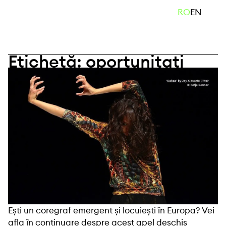
Skip
caută
RO
EN
to
content
Etichetă:
oportunitati
Ești un coregraf emergent și locuiești în Europa? Vei
afla în continuare despre acest apel deschis