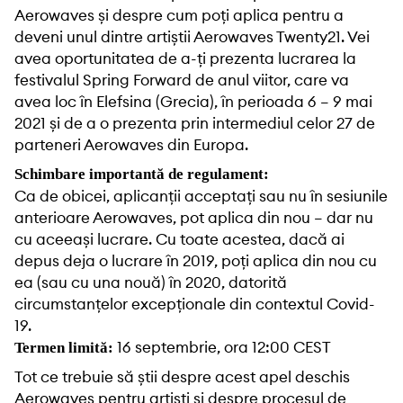
Aerowaves și despre cum poți aplica pentru a
deveni unul dintre artiștii Aerowaves Twenty21. Vei
avea oportunitatea de a-ți prezenta lucrarea la
festivalul
Spring Forward
de anul viitor, care va
avea loc în Elefsina (Grecia), în perioada 6 – 9 mai
2021 și de a o prezenta prin intermediul celor 27 de
parteneri
Aerowaves
din Europa.
Schimbare importantă de regulament:
Ca de obicei, aplicanții acceptați sau nu în sesiunile
anterioare Aerowaves, pot aplica din nou – dar nu
cu aceeași lucrare. Cu toate acestea, dacă ai
depus deja o lucrare în 2019, poți aplica din nou cu
ea (sau cu una nouă) în 2020, datorită
circumstanțelor excepționale din contextul Covid-
19.
16 septembrie, ora 12:00 CEST
Termen limită:
Tot ce trebuie să știi despre acest apel deschis
Aerowaves pentru artiști și despre procesul de