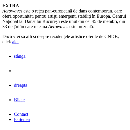
EXTRA
Aerowaves
este o rețea pan-europeană de dans contemporan, care
oferă oportunități pentru artiști emergenți stabiliți în Europa. Centrul
Național lal Dansului București este unul din cei 45 de membri, din
33 de țări în care rețeaua
Aerowaves
este prezentă.
Dacă vrei să afli și despre rezidențele artistice oferite de CNDB,
click
aici
.
stânga
dreapta
Bilete
Contact
Parteneri