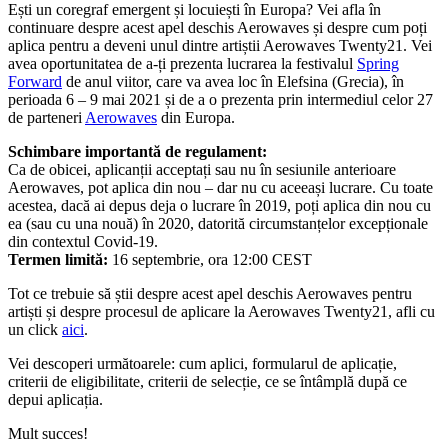
Ești un coregraf emergent și locuiești în Europa? Vei afla în
continuare despre acest apel deschis Aerowaves și despre cum poți
aplica pentru a deveni unul dintre artiștii Aerowaves Twenty21. Vei
avea oportunitatea de a-ți prezenta lucrarea la festivalul
Spring
Forward
de anul viitor, care va avea loc în Elefsina (Grecia), în
perioada 6 – 9 mai 2021 și de a o prezenta prin intermediul celor 27
de parteneri
Aerowaves
din Europa.
Schimbare importantă de regulament:
Ca de obicei, aplicanții acceptați sau nu în sesiunile anterioare
Aerowaves, pot aplica din nou – dar nu cu aceeași lucrare. Cu toate
acestea, dacă ai depus deja o lucrare în 2019, poți aplica din nou cu
ea (sau cu una nouă) în 2020, datorită circumstanțelor excepționale
din contextul Covid-19.
Termen limită:
16 septembrie, ora 12:00 CEST
Tot ce trebuie să știi despre acest apel deschis Aerowaves pentru
artiști și despre procesul de aplicare la Aerowaves Twenty21, afli cu
un click
aici
.
Vei descoperi următoarele: cum aplici, formularul de aplicație,
criterii de eligibilitate, criterii de selecție, ce se întâmplă după ce
depui aplicația.
Mult succes!