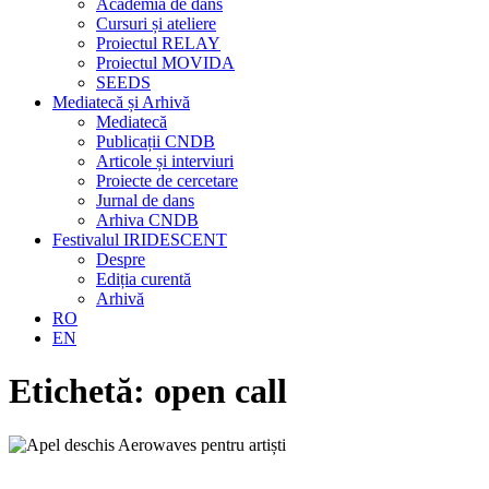
Academia de dans
Cursuri și ateliere
Proiectul RELAY
Proiectul MOVIDA
SEEDS
Mediatecă și Arhivă
Mediatecă
Publicații CNDB
Articole și interviuri
Proiecte de cercetare
Jurnal de dans
Arhiva CNDB
Festivalul IRIDESCENT
Despre
Ediția curentă
Arhivă
RO
EN
Etichetă:
open call