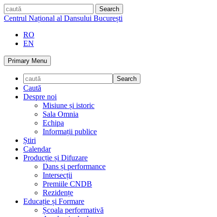
Skip
caută
to
Centrul Național al Dansului București
content
RO
EN
Primary Menu
Caută
Despre noi
Misiune și istoric
Sala Omnia
Echipa
Informații publice
Știri
Calendar
Producție și Difuzare
Dans și performance
Intersecții
Premiile CNDB
Rezidențe
Educație și Formare
Școala performativă