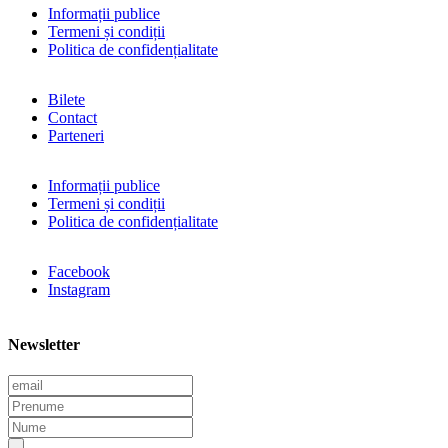
Informații publice
Termeni și condiții
Politica de confidențialitate
Bilete
Contact
Parteneri
Informații publice
Termeni și condiții
Politica de confidențialitate
Facebook
Instagram
Newsletter
E
m
P
a
r
N
i
e
u