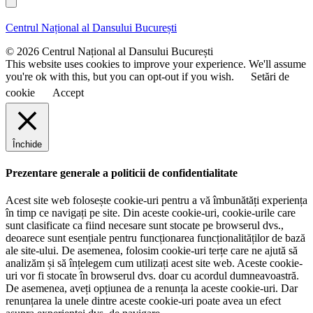
l
n
m
u
e
Centrul Național al Dansului București
m
e
© 2026 Centrul Național al Dansului București
This website uses cookies to improve your experience. We'll assume
you're ok with this, but you can opt-out if you wish.
Setări de
cookie
Accept
Închide
Prezentare generale a politicii de confidentialitate
Acest site web folosește cookie-uri pentru a vă îmbunătăți experiența
în timp ce navigați pe site. Din aceste cookie-uri, cookie-urile care
sunt clasificate ca fiind necesare sunt stocate pe browserul dvs.,
deoarece sunt esențiale pentru funcționarea funcționalităților de bază
ale site-ului. De asemenea, folosim cookie-uri terțe care ne ajută să
analizăm și să înțelegem cum utilizați acest site web. Aceste cookie-
uri vor fi stocate în browserul dvs. doar cu acordul dumneavoastră.
De asemenea, aveți opțiunea de a renunța la aceste cookie-uri. Dar
renunțarea la unele dintre aceste cookie-uri poate avea un efect