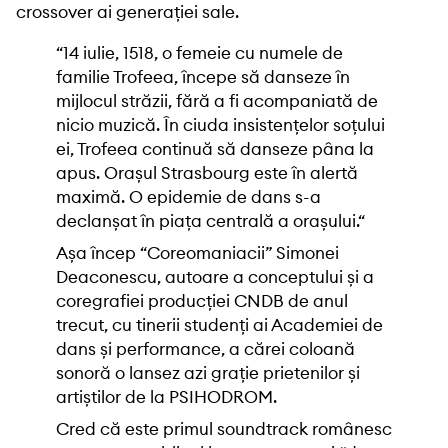
crossover ai generației sale.
“14 iulie, 1518, o femeie cu numele de
familie Trofeea, începe să danseze în
mijlocul străzii, fără a fi acompaniată de
nicio muzică. În ciuda insistențelor soțului
ei, Trofeea continuă să danseze pâna la
apus. Orașul Strasbourg este în alertă
maximă. O epidemie de dans s-a
declanșat în piața centrală a orașului.“
Așa încep
“Coreomaniacii” Simonei
Deaconescu
, autoare a conceptului și a
coregrafiei producției CNDB de anul
trecut, cu tinerii studenți ai Academiei de
dans și performance, a cărei coloană
sonoră o lansez azi grație prietenilor și
artiștilor de la PSIHODROM.
Cred că este primul soundtrack românesc