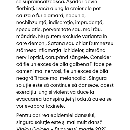
se supraîncalzească. Așadar devin
fierbinți. Dacă ajung la creier ele pot
cauza o furie amară, nebunie,
nechibzuință, indiscreție, imprudență,
speculație, perversitate sau, mai rău,
mândrie. Nu putem exclude varianta în
care demoni, Satana sau chiar Dumnezeu
stârnesc inflamația lichidelor, alterând
nervii optici, corupând sângele. Consider
că fie un exces de bilă galbenă îi face pe
oameni mai nervoși, fie un exces de bilă
neagră îi face mai melancolici. Singura
soluție este să continue să danseze, acest
exercițiu lung și violent va duce la
evacuarea transpirației și odată cu ea se
vor evapora toxinele.
Pentru oprirea epidemiei dansului,
singura soluție este și mai mult dans.”
Vlaicu Golcea – București, martie 2021