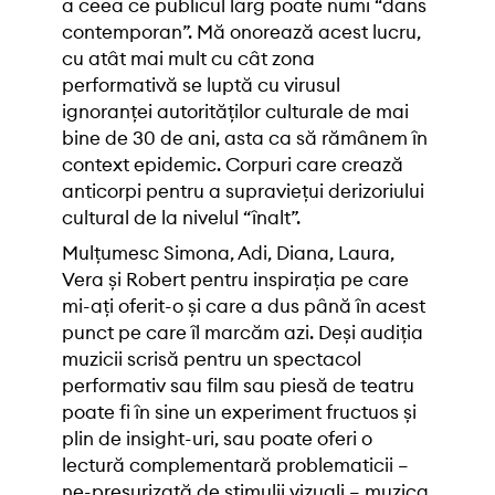
a ceea ce publicul larg poate numi “dans
contemporan”. Mă onorează acest lucru,
cu atât mai mult cu cât zona
performativă se luptă cu virusul
ignoranței autorităților culturale de mai
bine de 30 de ani, asta ca să rămânem în
context epidemic. Corpuri care crează
anticorpi pentru a supraviețui derizoriului
cultural de la nivelul “înalt”.
Mulțumesc Simona, Adi, Diana, Laura,
Vera și Robert pentru inspirația pe care
mi-ați oferit-o și care a dus până în acest
punct pe care îl marcăm azi. Deși audiția
muzicii scrisă pentru un spectacol
performativ sau film sau piesă de teatru
poate fi în sine un experiment fructuos și
plin de insight-uri, sau poate oferi o
lectură complementară problematicii –
ne-presurizată de stimulii vizuali – muzica