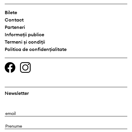
Bilete
Contact
Parteneri
Informații publice
Termeni și condiții
Politica de confidențialitate
Newsletter
E
m
P
a