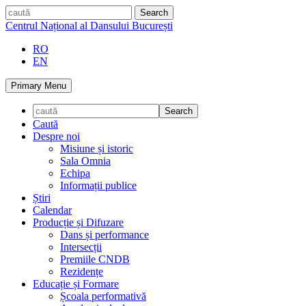
Skip
caută
to
Centrul Național al Dansului București
content
RO
EN
Primary Menu
Caută
Despre noi
Misiune și istoric
Sala Omnia
Echipa
Informații publice
Știri
Calendar
Producție și Difuzare
Dans și performance
Intersecții
Premiile CNDB
Rezidențe
Educație și Formare
Școala performativă