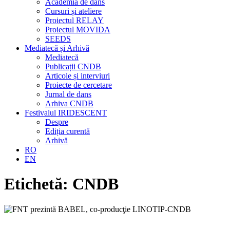
Academia de dans
Cursuri și ateliere
Proiectul RELAY
Proiectul MOVIDA
SEEDS
Mediatecă și Arhivă
Mediatecă
Publicații CNDB
Articole și interviuri
Proiecte de cercetare
Jurnal de dans
Arhiva CNDB
Festivalul IRIDESCENT
Despre
Ediția curentă
Arhivă
RO
EN
Etichetă:
CNDB