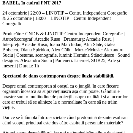
BABEL, în cadrul FNT 2017
24 octombrie | 22:00 – LINOTIP – Centru Independent Coregrafic
& 25 octombrie | 18:00 – LINOTIP – Centru Independent
Coregrafic
Producător: CNDB & LINOTIP Centru Independent Coregrafic |
Autor&coregraf: Arcadie Rusu | Dramaturg: Arcadie Rusu |
Interpreți: Arcadie Rusu, Ioana Marchidan, Alin State, Galea
Bobeicu, Diana Spiridon, Alex Călin | Muzică/Music: Alexandru
Suciu | Costume, scenografie, lumini: Hermina Stănciulescu | Sound
designer: Alexandru Suciu | Parteneri: Liternet, SUB25, Arte și
meserii | Durata: 1h
Spectacol de dans contemporan despre iluzia stabilității.
Despre omul contemporan și orașul ca o junglă, în care fiecare
organism încearcă să supraviețuiască așa cum poate. Gândurile
noastre sunt o multitudine de proiecții asupra realității și a lucrurilor
care ar trebui să se alinieze la o normalitate în care să ne trăim
viețile.
Dar ce se întâmplă într-o societate când predomină dezinteresul sau
când scopul principal este dus către aspirații personale materiale?
Atunci apare dezechilibrul, iar noi ne împiedicăm zilnic de situații