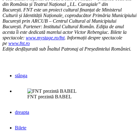
din România și Teatrul Național „I.L. Caragiale” din
București. FNT este un proiect cultural finanțat de Ministerul
Culturii și Identității Naționale, coproducător Primăria Municipiului
București prin ARCUB – Centrul Cultural al Municipiului
București. Partener: Institutul Cultural Român. Ediţia de anul
acesta îi este dedicată marelui actor Victor Rebengiuc. Bilete la
spectacole:
www.mystage.ro/fnt
. Informații despre spectacole
pe
www.fnt.ro
Ediție desfășurată sub Înaltul Patronaj al Președintelui României.
stânga
FNT prezintă BABEL
dreapta
Bilete