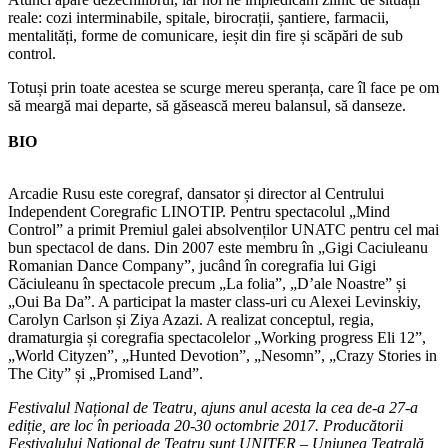
reale: cozi interminabile, spitale, birocrații, șantiere, farmacii,
mentalități, forme de comunicare, ieșit din fire și scăpări de sub
control.
Totuși prin toate acestea se scurge mereu speranța, care îl face pe om
să meargă mai departe, să găsească mereu balansul, să danseze.
BIO
Arcadie Rusu este coregraf, dansator și director al Centrului
Independent Coregrafic LINOTIP. Pentru spectacolul „Mind
Control” a primit Premiul galei absolvenților UNATC pentru cel mai
bun spectacol de dans. Din 2007 este membru în „Gigi Caciuleanu
Romanian Dance Company”, jucând în coregrafia lui Gigi
Căciuleanu în spectacole precum „La folia”, „D’ale Noastre” și
„Oui Ba Da”. A participat la master class-uri cu Alexei Levinskiy,
Carolyn Carlson și Ziya Azazi. A realizat conceptul, regia,
dramaturgia și coregrafia spectacolelor „Working progress Eli 12”,
„World Cityzen”, „Hunted Devotion”, „Nesomn”, „Crazy Stories in
The City” și „Promised Land”.
Festivalul Național de Teatru, ajuns anul acesta la cea de-a 27-a
ediție, are loc în perioada 20-30 octombrie 2017. Producătorii
Festivalului Național de Teatru sunt UNITER – Uniunea Teatrală