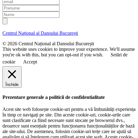
E
m
P
a
r
N
i
e
u
l
n
m
u
e
Centrul Național al Dansului București
m
e
© 2026 Centrul Național al Dansului București
This website uses cookies to improve your experience. We'll assume
you're ok with this, but you can opt-out if you wish.
Setări de
cookie
Accept
Închide
Prezentare generale a politicii de confidentialitate
Acest site web folosește cookie-uri pentru a vă îmbunătăți experiența
în timp ce navigați pe site. Din aceste cookie-uri, cookie-urile care
sunt clasificate ca fiind necesare sunt stocate pe browserul dvs.,
deoarece sunt esențiale pentru funcționarea funcționalităților de bază
ale site-ului. De asemenea, folosim cookie-uri terțe care ne ajută să
analizăm și să înțelegem cum utilizați acest site web. Aceste cookie-