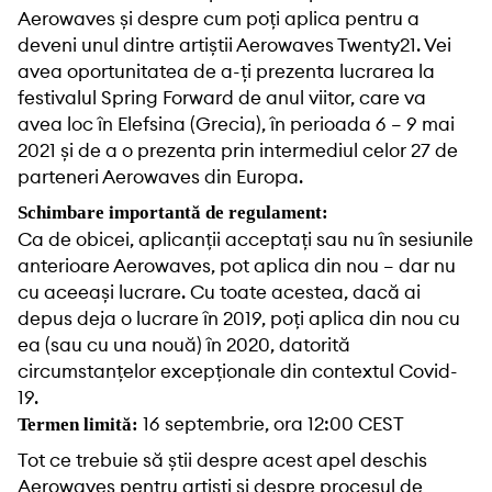
Aerowaves și despre cum poți aplica pentru a
deveni unul dintre artiștii Aerowaves Twenty21. Vei
avea oportunitatea de a-ți prezenta lucrarea la
festivalul
Spring Forward
de anul viitor, care va
avea loc în Elefsina (Grecia), în perioada 6 – 9 mai
2021 și de a o prezenta prin intermediul celor 27 de
parteneri
Aerowaves
din Europa.
Schimbare importantă de regulament:
Ca de obicei, aplicanții acceptați sau nu în sesiunile
anterioare Aerowaves, pot aplica din nou – dar nu
cu aceeași lucrare. Cu toate acestea, dacă ai
depus deja o lucrare în 2019, poți aplica din nou cu
ea (sau cu una nouă) în 2020, datorită
circumstanțelor excepționale din contextul Covid-
19.
16 septembrie, ora 12:00 CEST
Termen limită:
Tot ce trebuie să știi despre acest apel deschis
Aerowaves pentru artiști și despre procesul de