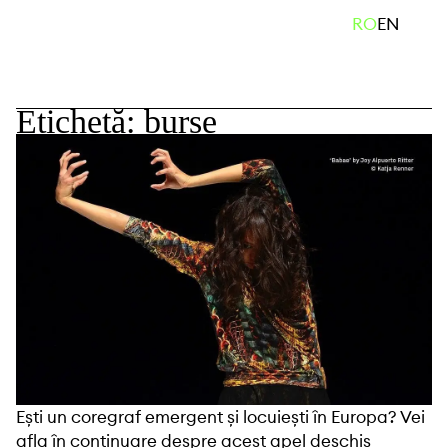
Skip
caută
RO
EN
to
content
Etichetă:
burse
Ești un coregraf emergent și locuiești în Europa? Vei
afla în continuare despre acest apel deschis