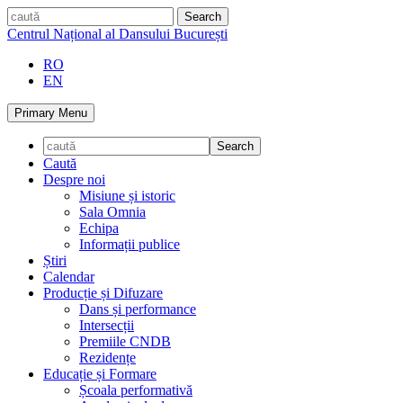
Skip
caută
to
Centrul Național al Dansului București
content
RO
EN
Primary Menu
Caută
Despre noi
Misiune și istoric
Sala Omnia
Echipa
Informații publice
Știri
Calendar
Producție și Difuzare
Dans și performance
Intersecții
Premiile CNDB
Rezidențe
Educație și Formare
Școala performativă