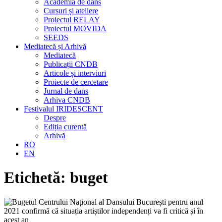
Academia de dans
Cursuri și ateliere
Proiectul RELAY
Proiectul MOVIDA
SEEDS
Mediatecă și Arhivă
Mediatecă
Publicații CNDB
Articole și interviuri
Proiecte de cercetare
Jurnal de dans
Arhiva CNDB
Festivalul IRIDESCENT
Despre
Ediția curentă
Arhivă
RO
EN
Etichetă:
buget