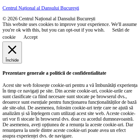
u
e
Centrul Național al Dansului București
m
e
© 2026 Centrul Național al Dansului București
This website uses cookies to improve your experience. We'll assume
you're ok with this, but you can opt-out if you wish.
Setări de
cookie
Accept
Închide
Prezentare generale a politicii de confidentialitate
Acest site web folosește cookie-uri pentru a vă îmbunătăți experiența
în timp ce navigați pe site. Din aceste cookie-uri, cookie-urile care
sunt clasificate ca fiind necesare sunt stocate pe browserul dvs.,
deoarece sunt esențiale pentru funcționarea funcționalităților de bază
ale site-ului. De asemenea, folosim cookie-uri terțe care ne ajută să
analizăm și să înțelegem cum utilizați acest site web. Aceste cookie-
uri vor fi stocate în browserul dvs. doar cu acordul dumneavoastră.
De asemenea, aveți opțiunea de a renunța la aceste cookie-uri. Dar
renunțarea la unele dintre aceste cookie-uri poate avea un efect
asupra experienței dvs. de navigare.