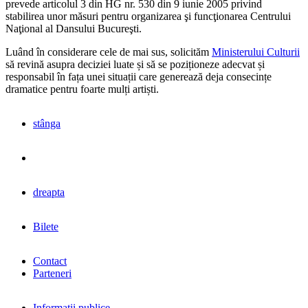
prevede articolul 3 din HG nr. 530 din 9 iunie 2005 privind
stabilirea unor măsuri pentru organizarea şi funcţionarea Centrului
Naţional al Dansului Bucureşti.
Luând în considerare cele de mai sus, solicităm
Ministerului Culturii
să revină asupra deciziei luate și să se poziționeze adecvat și
responsabil în fața unei situații care generează deja consecințe
dramatice pentru foarte mulți artiști.
stânga
dreapta
Bilete
Contact
Parteneri
Informații publice