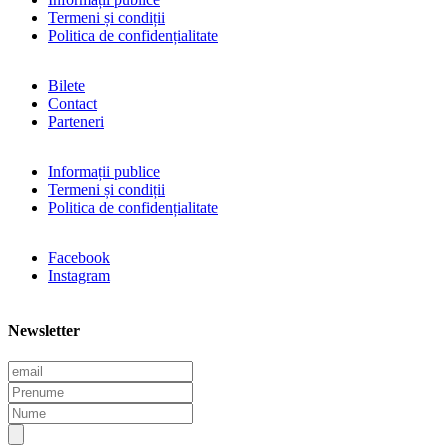
Termeni și condiții
Politica de confidențialitate
Bilete
Contact
Parteneri
Informații publice
Termeni și condiții
Politica de confidențialitate
Facebook
Instagram
Newsletter
E
m
P
a
r
N
i
e
u
l
n
m