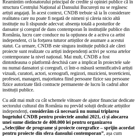
Reamintim ordonatorului principal de credite și opiniei publice că în
structura Centrului Național al Dansului București nu se regăsesc
artiști angajați. În acest context, CNDB trebuie să ia în considerare
realitatea care nu poate fi negată de nimeni și căreia nicio altă
instituție nu îi răspunde adecvat: absența totală a posturilor de
dansator și coregraf de dans contemporan în instituțiile publice din
România, lucru care conduce nu la opțiunea de a activa ca artist
independent, ci la forțarea tuturor artiștilor de asumare a acestui
statut. Ca urmare, CNDB este singura instituție publică ale cărei
proiecte sunt realizate cu artiști independenți activi pe scena artelor
contemporane la nivel național. Mai mult, CNDB a fost
dintotdeauna o platformă deschisă care a implicat în proiectele sale
nu numai dansatori și coregrafi, ci într-o măsură semnificativă artiști
vizuali, curatori, actori, scenografi, regizori, muzicieni, teoreticieni,
profesori, manageri, majoritatea fiind persoane fizice sau persoane
fizice autorizate fără contracte permanente de lucru în cadrul altor
instituții publice.
Cu atât mai mult cu cât schemele viitoare de ajutor financiar dedicate
sectorului cultural din România nu prevăd soluții dedicate artiștilor
independenți,
considerăm că necesară nu numai triplarea
bugetului CNDB pentru proiectele anului 2021, ci și alocarea
unei sume distincte de 400.000 lei pentru organizarea
„Selecțiilor de programe și proiecte coregrafice – sprijin acordat
pentru proiecte din sfera dansului contemporan”
, așa cum