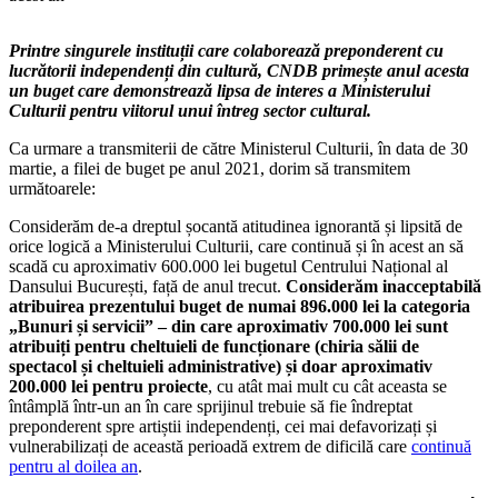
Printre singurele instituții care colaborează preponderent cu
lucrătorii independenți din cultură, CNDB primește anul acesta
un buget care demonstrează lipsa de interes a Ministerului
Culturii pentru viitorul unui întreg sector cultural.
Ca urmare a transmiterii de către Ministerul Culturii, în data de 30
martie, a filei de buget pe anul 2021, dorim să transmitem
următoarele:
Considerăm de-a dreptul șocantă atitudinea ignorantă și lipsită de
orice logică a Ministerului Culturii, care continuă și în acest an să
scadă cu aproximativ 600.000 lei bugetul Centrului Național al
Dansului București, față de anul trecut.
Considerăm inacceptabilă
atribuirea prezentului buget de numai 896.000 lei la categoria
„Bunuri și servicii” – din care aproximativ 700.000 lei sunt
atribuiți pentru cheltuieli de funcționare (chiria sălii de
spectacol și cheltuieli administrative) și doar aproximativ
200.000 lei pentru proiecte
, cu atât mai mult cu cât aceasta se
întâmplă într-un an în care sprijinul trebuie să fie îndreptat
preponderent spre artiștii independenți, cei mai defavorizați și
vulnerabilizați de această perioadă extrem de dificilă care
continuă
pentru al doilea an
.