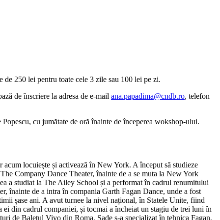
 de 250 lei pentru toate cele 3 zile sau 100 lei pe zi.
ază de înscriere la adresa de e-mail
ana.papadima@cndb.ro
, telefon
ere Popescu, cu jumătate de oră înainte de începerea wokshop-ului.
ar acum locuiește și activează în New York. A început să studieze
în The Company Dance Theater, înainte de a se muta la New York
 ea a studiat la The Ailey School și a performat în cadrul renumitului
, înainte de a intra în compania Garth Fagan Dance, unde a fost
timii șase ani. A avut turnee la nivel național, în Statele Unite, fiind
ea ei din cadrul companiei, și tocmai a încheiat un stagiu de trei luni în
uri de Baletul Vivo din Roma. Sade s-a specializat în tehnica Fagan,