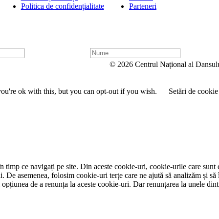
Politica de confidențialitate
Parteneri
N
u
© 2026 Centrul Național al Dansul
m
e
u're ok with this, but you can opt-out if you wish.
Setări de cookie
 timp ce navigați pe site. Din aceste cookie-uri, cookie-urile care sunt 
lui. De asemenea, folosim cookie-uri terțe care ne ajută să analizăm și să 
țiunea de a renunța la aceste cookie-uri. Dar renunțarea la unele dintr