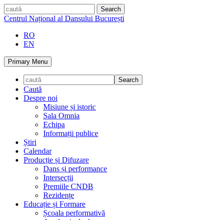
Skip
caută
to
Centrul Național al Dansului București
content
RO
EN
Primary Menu
Caută
Despre noi
Misiune și istoric
Sala Omnia
Echipa
Informații publice
Știri
Calendar
Producție și Difuzare
Dans și performance
Intersecții
Premiile CNDB
Rezidențe
Educație și Formare
Școala performativă