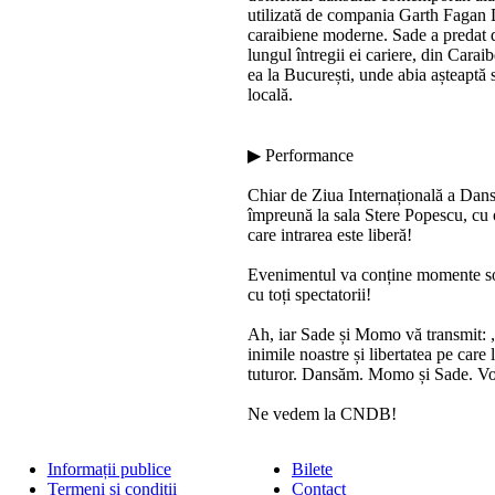
utilizată de compania Garth Fagan Da
caraibiene moderne. Sade a predat da
lungul întregii ei cariere, din Car
ea la București, unde abia așteaptă 
locală.
▶ Performance
Chiar de Ziua Internațională a Dans
împreună la sala Stere Popescu, cu
care intrarea este liberă!
Evenimentul va conține momente solo
cu toți spectatorii!
Ah, iar Sade și Momo vă transmit: 
inimile noastre și libertatea pe car
tuturor. Dansăm. Momo și Sade. Voi 
Ne vedem la CNDB!
Informații publice
Bilete
Termeni și condiții
Contact