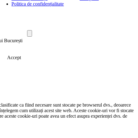
Politica de confidențialitate
ui București
Accept
clasificate ca fiind necesare sunt stocate pe browserul dvs., deoarece
înțelegem cum utilizați acest site web. Aceste cookie-uri vor fi stocate
e aceste cookie-uri poate avea un efect asupra experienței dvs. de