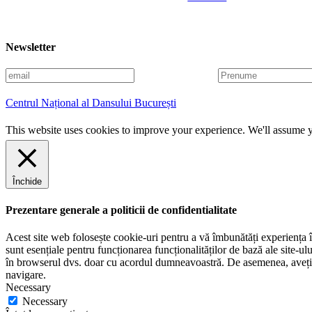
Newsletter
E
P
m
r
a
e
Centrul Național al Dansului București
i
n
l
u
This website uses cookies to improve your experience. We'll assume yo
m
e
Închide
Prezentare generale a politicii de confidentialitate
Acest site web folosește cookie-uri pentru a vă îmbunătăți experiența în
sunt esențiale pentru funcționarea funcționalităților de bază ale site-u
în browserul dvs. doar cu acordul dumneavoastră. De asemenea, aveți op
navigare.
Necessary
Necessary