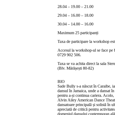
28.04 – 19.00 – 21.00
29.04 – 16.00 – 18.00
30.04 – 14.00 – 16.00
Maximum 25 participanți
Taxa de participare la workshop este
Accesul la workshop-ul se face pe b
0729 902 506.
Taxa se va achita direct la sala St
(Blv. Mărășești 80-82)
BIO
Sade Bully s-a născut în Caraibe, i
dansul în Jamaica, unde a dansat 
pentru a-și continua cariera. Acolo,
Alvin Ailey American Dance Theater
dansatoare principală și solistă în ul
apreciată de critică pentru activitat
domeniul dansului contemporan alăt