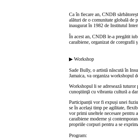
Ca în fiecare an, CNDB sărbătorește 
alături de o comunitate globală de pr
inaugurat în 1982 de Institutul Inte
În acest an, CNDB le-a pregătit iubi
caraibiene, organizat de coregrafii
▶ Workshop
Sade Bully, o artistă născutā în Ins
Jamaica, va organiza workshopul de 
Workshopul li se adresează tuturor pa
cunoştiinţă cu vibranta cultură a dan
Participanții vor fi expuși unei fuzi
se în același timp pe agilitate, flexib
vor primi uneltele necesare pentru a
caraibiene moderne și contemporane. 
propriile corpuri pentru a se exprim
Program: