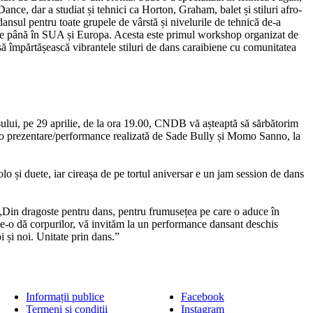
nce, dar a studiat și tehnici ca Horton, Graham, balet și stiluri afro-
nsul pentru toate grupele de vârstă și nivelurile de tehnică de-a
aibe până în SUA și Europa. Acesta este primul workshop organizat de
să împărtășească vibrantele stiluri de dans caraibiene cu comunitatea
ului, pe 29 aprilie, de la ora 19.00, CNDB vă așteaptă să sărbătorim
 o prezentare/performance realizată de Sade Bully și Momo Sanno, la
 și duete, iar cireașa de pe tortul aniversar e un jam session de dans
„Din dragoste pentru dans, pentru frumusețea pe care o aduce în
e le-o dă corpurilor, vă invităm la un performance dansant deschis
și noi. Unitate prin dans.”
Informații publice
Facebook
Termeni și condiții
Instagram