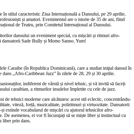
în stilul caracteristic Ziua Internațională a Dansului, pe 29 aprilie,
ofesioniști și amatori. Evenimentul are o istorie de 35 de ani, fiind
rnațional de Teatru, prin Comitetul Internațional al Dansului.
torilor dansului un eveniment special, cu mișcări și ritmuri afro-
 și dansatorii Sade Bully și Momo Sanno. Yum!
ulele Caraibe (în Republica Dominicană), care a studiat iniţial dansul în
dans „Afro-Caribbean Jazz” în zilele de 28, 29 și 30 aprilie.
sionaților, indiferent de vârstă și nivel tehnic, și vă invită să faceți
sului caraibian, a ritmurilor insulelor împletite cu cele de jazz.
uni de tehnici moderne care alcătuiesc acest stil eclectic, concentrându-
ilitate, viteză, forță, muzicalitate, poliritmuri și virtuozitate. Dansatorii
-și extinde vocabularul de mișcări cu ajutorul tehnicilor afro-
De asemenea, ei vor fi încurajați să se miște liber și instinctual cu
a liber prin dans.