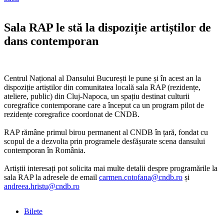
Sala RAP le stă la dispoziție artiștilor de
dans contemporan
Centrul Național al Dansului București le pune și în acest an la
dispoziție artiștilor din comunitatea locală sala RAP (rezidențe,
ateliere, public) din Cluj-Napoca, un spațiu destinat culturii
coregrafice contemporane care a început ca un program pilot de
rezidențe coregrafice coordonat de CNDB.
RAP rămâne primul birou permanent al CNDB în țară, fondat cu
scopul de a dezvolta prin programele desfășurate scena dansului
contemporan în România.
Artiștii interesați pot solicita mai multe detalii despre programările la
sala RAP la adresele de email
carmen.cotofana@cndb.ro
și
andreea.hristu@cndb.ro
Bilete