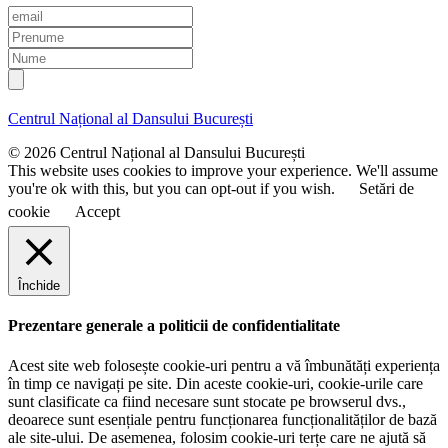
E
m
P
a
r
N
i
e
u
l
n
m
u
e
Centrul Național al Dansului București
m
e
© 2026 Centrul Național al Dansului București
This website uses cookies to improve your experience. We'll assume
you're ok with this, but you can opt-out if you wish.
Setări de
cookie
Accept
Închide
Prezentare generale a politicii de confidentialitate
Acest site web folosește cookie-uri pentru a vă îmbunătăți experiența
în timp ce navigați pe site. Din aceste cookie-uri, cookie-urile care
sunt clasificate ca fiind necesare sunt stocate pe browserul dvs.,
deoarece sunt esențiale pentru funcționarea funcționalităților de bază
ale site-ului. De asemenea, folosim cookie-uri terțe care ne ajută să