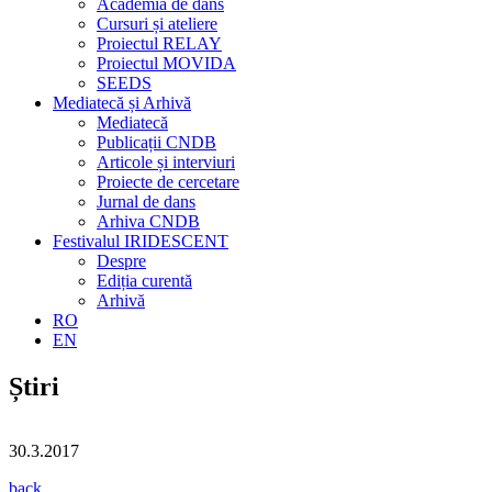
Academia de dans
Cursuri și ateliere
Proiectul RELAY
Proiectul MOVIDA
SEEDS
Mediatecă și Arhivă
Mediatecă
Publicații CNDB
Articole și interviuri
Proiecte de cercetare
Jurnal de dans
Arhiva CNDB
Festivalul IRIDESCENT
Despre
Ediția curentă
Arhivă
RO
EN
Știri
30.3.2017
back