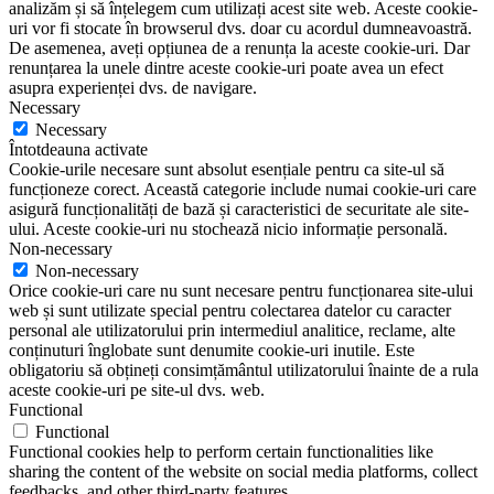
analizăm și să înțelegem cum utilizați acest site web. Aceste cookie-
uri vor fi stocate în browserul dvs. doar cu acordul dumneavoastră.
De asemenea, aveți opțiunea de a renunța la aceste cookie-uri. Dar
renunțarea la unele dintre aceste cookie-uri poate avea un efect
asupra experienței dvs. de navigare.
Necessary
Necessary
Întotdeauna activate
Cookie-urile necesare sunt absolut esențiale pentru ca site-ul să
funcționeze corect. Această categorie include numai cookie-uri care
asigură funcționalități de bază și caracteristici de securitate ale site-
ului. Aceste cookie-uri nu stochează nicio informație personală.
Non-necessary
Non-necessary
Orice cookie-uri care nu sunt necesare pentru funcționarea site-ului
web și sunt utilizate special pentru colectarea datelor cu caracter
personal ale utilizatorului prin intermediul analitice, reclame, alte
conținuturi înglobate sunt denumite cookie-uri inutile. Este
obligatoriu să obțineți consimțământul utilizatorului înainte de a rula
aceste cookie-uri pe site-ul dvs. web.
Functional
Functional
Functional cookies help to perform certain functionalities like
sharing the content of the website on social media platforms, collect
feedbacks, and other third-party features.