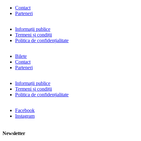
Contact
Parteneri
Informații publice
Termeni și condiții
Politica de confidențialitate
Bilete
Contact
Parteneri
Informații publice
Termeni și condiții
Politica de confidențialitate
Facebook
Instagram
Newsletter