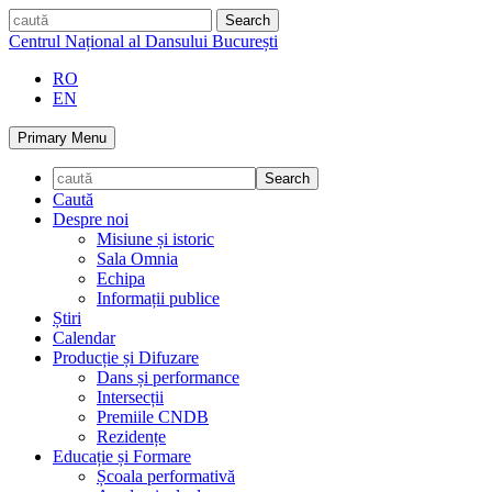
Skip
caută
to
Centrul Național al Dansului București
content
RO
EN
Primary Menu
Caută
Despre noi
Misiune și istoric
Sala Omnia
Echipa
Informații publice
Știri
Calendar
Producție și Difuzare
Dans și performance
Intersecții
Premiile CNDB
Rezidențe
Educație și Formare
Școala performativă