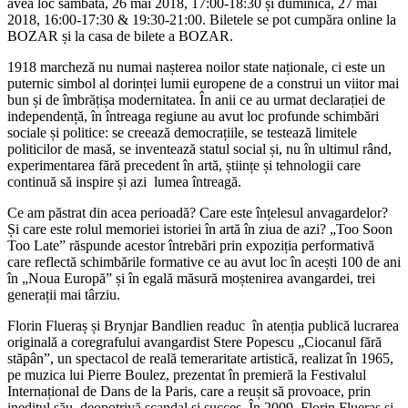
avea loc sâmbătă, 26 mai 2018, 17:00-18:30 și duminică, 27 mai
2018, 16:00-17:30 & 19:30-21:00. Biletele se pot cumpăra online la
BOZAR și la casa de bilete a BOZAR.
1918 marcheză nu numai nașterea noilor state naționale, ci este un
puternic simbol al dorinței lumii europene de a construi un viitor mai
bun și de îmbrățișa modernitatea. În anii ce au urmat declarației de
independență, în întreaga regiune au avut loc profunde schimbări
sociale și politice: se creează democrațiile, se testează limitele
politicilor de masă, se inventează statul social și, nu în ultimul rând,
experimentarea fără precedent în artă, științe și tehnologii care
continuă să inspire și azi lumea întreagă.
Ce am păstrat din acea perioadă? Care este înțelesul anvagardelor?
Și care este rolul memoriei istoriei în artă în ziua de azi? „Too Soon
Too Late” răspunde acestor întrebări prin expoziția performativă
care reflectă schimbările formative ce au avut loc în acești 100 de ani
în „Noua Europă” și în egală măsură moștenirea avangardei, trei
generații mai târziu.
Florin Flueraș și Brynjar Bandlien readuc în atenția publică lucrarea
originală a coregrafului avangardist Stere Popescu „Ciocanul fără
stăpân”, un spectacol de reală temeraritate artistică, realizat în 1965,
pe muzica lui Pierre Boulez, prezentat în premieră la Festivalul
Internațional de Dans de la Paris, care a reușit să provoace, prin
ineditul său, deopotrivă scandal și succes. În 2009, Florin Flueraș și