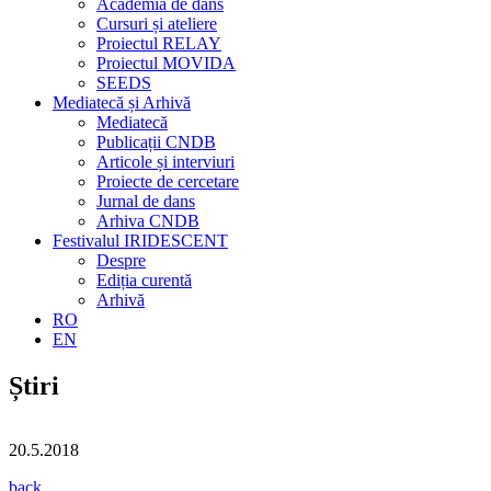
Academia de dans
Cursuri și ateliere
Proiectul RELAY
Proiectul MOVIDA
SEEDS
Mediatecă și Arhivă
Mediatecă
Publicații CNDB
Articole și interviuri
Proiecte de cercetare
Jurnal de dans
Arhiva CNDB
Festivalul IRIDESCENT
Despre
Ediția curentă
Arhivă
RO
EN
Știri
20.5.2018
back