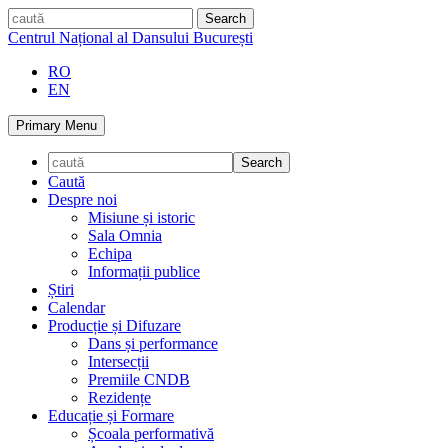
Skip
caută
to
Centrul Național al Dansului București
content
RO
EN
Primary Menu
Caută
Despre noi
Misiune și istoric
Sala Omnia
Echipa
Informații publice
Știri
Calendar
Producție și Difuzare
Dans și performance
Intersecții
Premiile CNDB
Rezidențe
Educație și Formare
Școala performativă