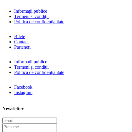
Informații publice
Termeni și condiții
Politica de confidențialitate
Bilete
Contact
Parteneri
Informații publice
Termeni și condiții
Politica de confidențialitate
Facebook
Instagram
Newsletter
E
m
P
a
r