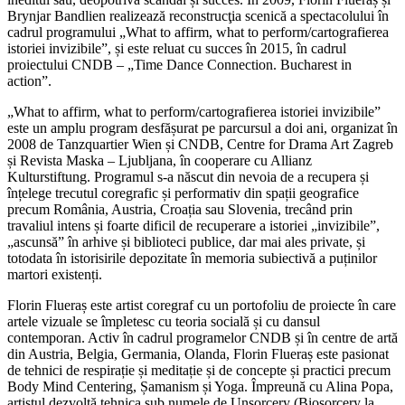
Brynjar Bandlien realizează reconstrucţia scenică a spectacolului în
cadrul programului „What to affirm, what to perform/cartografierea
istoriei invizibile”, și este reluat cu succes în 2015, în cadrul
proiectului CNDB – „Time Dance Connection. Bucharest in
action”.
„What to affirm, what to perform/cartografierea istoriei invizibile”
este un amplu program desfășurat pe parcursul a doi ani, organizat în
2008 de Tanzquartier Wien și CNDB, Centre for Drama Art Zagreb
și Revista Maska – Ljubljana, în cooperare cu Allianz
Kulturstiftung. Programul s-a născut din nevoia de a recupera și
înțelege trecutul coregrafic și performativ din spații geografice
precum România, Austria, Croația sau Slovenia, trecând prin
travaliul intens și foarte dificil de recuperare a istoriei „invizibile”,
„ascunsă” în arhive și biblioteci publice, dar mai ales private, și
totodata în istorisirile depozitate în memoria subiectivă a puținilor
martori existenți.
Florin Flueraș este artist coregraf cu un portofoliu de proiecte în care
artele vizuale se împletesc cu teoria socială și cu dansul
contemporan. Activ în cadrul programelor CNDB și în centre de artă
din Austria, Belgia, Germania, Olanda, Florin Flueraș este pasionat
de tehnici de respirație și meditație și de concepte și practici precum
Body Mind Centering, Șamanism și Yoga. Împreună cu Alina Popa,
artistul dezvoltă tehnica sub numele de Unsorcery (Biosorcery la