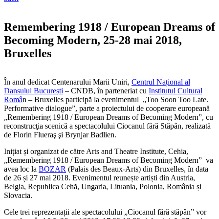
Remembering 1918 / European Dreams of
Becoming Modern, 25-28 mai 2018,
Bruxelles
În anul dedicat Centenarului Marii Uniri,
Centrul Național al
Dansului București
– CNDB, în parteneriat cu
Institutul Cultural
Româ
n – Bruxelles participă la evenimentul „Too Soon Too Late.
Performative dialogue”, parte a proiectului de cooperare europeană
„Remembering 1918 / European Dreams of Becoming Modern”, cu
reconstrucţia scenică a spectacolului Ciocanul fără Stăpân, realizată
de Florin Flueraş şi Brynjar Badlien.
Inițiat și organizat de către Arts and Theatre Institute, Cehia,
„Remembering 1918 / European Dreams of Becoming Modern” va
avea loc la
BOZAR
(Palais des Beaux-Arts) din Bruxelles, în data
de 26 și 27 mai 2018. Evenimentul reunește artiști din Austria,
Belgia, Republica Cehă, Ungaria, Lituania, Polonia, România și
Slovacia.
Cele trei reprezentații ale spectacolului „Ciocanul fără stăpân” vor