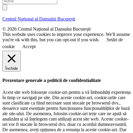
N
i
e
u
l
n
m
u
e
Centrul Național al Dansului București
m
e
© 2026 Centrul Național al Dansului București
This website uses cookies to improve your experience. We'll assume
you're ok with this, but you can opt-out if you wish.
Setări de
cookie
Accept
Închide
Prezentare generale a politicii de confidentialitate
Acest site web folosește cookie-uri pentru a vă îmbunătăți experiența
în timp ce navigați pe site. Din aceste cookie-uri, cookie-urile care
sunt clasificate ca fiind necesare sunt stocate pe browserul dvs.,
deoarece sunt esențiale pentru funcționarea funcționalităților de bază
ale site-ului. De asemenea, folosim cookie-uri terțe care ne ajută să
analizăm și să înțelegem cum utilizați acest site web. Aceste cookie-
uri vor fi stocate în browserul dvs. doar cu acordul dumneavoastră.
De asemenea, aveți opțiunea de a renunța la aceste cookie-uri. Dar