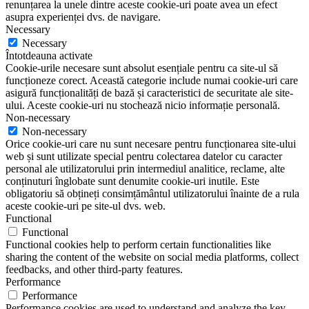
renunțarea la unele dintre aceste cookie-uri poate avea un efect
asupra experienței dvs. de navigare.
Necessary
Necessary
Întotdeauna activate
Cookie-urile necesare sunt absolut esențiale pentru ca site-ul să
funcționeze corect. Această categorie include numai cookie-uri care
asigură funcționalități de bază și caracteristici de securitate ale site-
ului. Aceste cookie-uri nu stochează nicio informație personală.
Non-necessary
Non-necessary
Orice cookie-uri care nu sunt necesare pentru funcționarea site-ului
web și sunt utilizate special pentru colectarea datelor cu caracter
personal ale utilizatorului prin intermediul analitice, reclame, alte
conținuturi înglobate sunt denumite cookie-uri inutile. Este
obligatoriu să obțineți consimțământul utilizatorului înainte de a rula
aceste cookie-uri pe site-ul dvs. web.
Functional
Functional
Functional cookies help to perform certain functionalities like
sharing the content of the website on social media platforms, collect
feedbacks, and other third-party features.
Performance
Performance
Performance cookies are used to understand and analyze the key