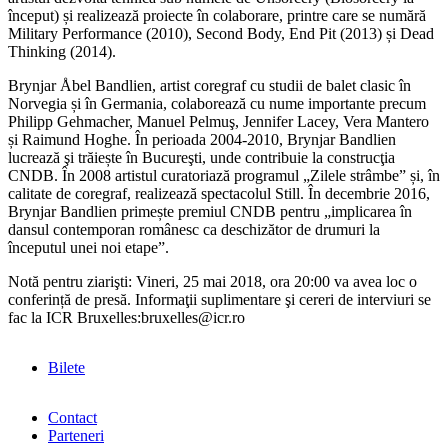
început) și realizează proiecte în colaborare, printre care se numără
Military Performance (2010), Second Body, End Pit (2013) și Dead
Thinking (2014).
Brynjar Åbel Bandlien, artist coregraf cu studii de balet clasic în
Norvegia și în Germania, colaborează cu nume importante precum
Philipp Gehmacher, Manuel Pelmuş, Jennifer Lacey, Vera Mantero
și Raimund Hoghe. În perioada 2004-2010, Brynjar Bandlien
lucrează şi trăiește în Bucureşti, unde contribuie la construcţia
CNDB. În 2008 artistul curatoriază programul „Zilele strâmbe” și, în
calitate de coregraf, realizează spectacolul Still. În decembrie 2016,
Brynjar Bandlien primește premiul CNDB pentru „implicarea în
dansul contemporan românesc ca deschizător de drumuri la
începutul unei noi etape”.
Notă pentru ziarişti: Vineri, 25 mai 2018, ora 20:00 va avea loc o
conferință de presă. Informaţii suplimentare şi cereri de interviuri se
fac la ICR Bruxelles:bruxelles@icr.ro
Bilete
Contact
Parteneri