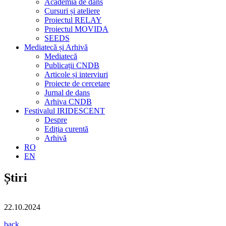
Academia de dans
Cursuri și ateliere
Proiectul RELAY
Proiectul MOVIDA
SEEDS
Mediatecă și Arhivă
Mediatecă
Publicații CNDB
Articole și interviuri
Proiecte de cercetare
Jurnal de dans
Arhiva CNDB
Festivalul IRIDESCENT
Despre
Ediția curentă
Arhivă
RO
EN
Știri
22.10.2024
back