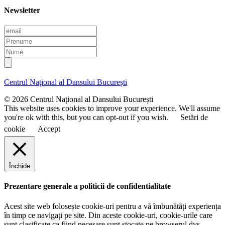
Newsletter
E
m
P
a
r
N
i
e
u
l
n
m
u
e
Centrul Național al Dansului București
m
e
© 2026 Centrul Național al Dansului București
This website uses cookies to improve your experience. We'll assume
you're ok with this, but you can opt-out if you wish.
Setări de
cookie
Accept
Închide
Prezentare generale a politicii de confidentialitate
Acest site web folosește cookie-uri pentru a vă îmbunătăți experiența
în timp ce navigați pe site. Din aceste cookie-uri, cookie-urile care
sunt clasificate ca fiind necesare sunt stocate pe browserul dvs.,