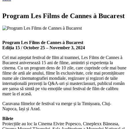
Program Les Films de Cannes à Bucarest
Program Les Films de Cannes à Bucarest
Ediția 15 / October 25 – November 3, 2024
Cel mai așteptat festival de film al toamnei, Les Films de Cannes à
Bucarest aniversează 15 ani de filme, amintiri și experiența la
cinema. Cu un program dens de 10 zile, care cuprinde cele mai bune
filme de artă ale anului, filme în exclusivitate, cele mai promițătoare
nume ale cinematografiei mondiale, regizoare și regizori de talie
internațională prezenți la Q&A-uri și masterclassuri, publicul român
are șansa să simtă pe viu emoțiile unui festival de film de calibru
mare la el acasă.
Caravana filmelor de festival va merge și la Timișoara, Cluj-
Napoca, Iași și Arad.
Bilete
Proiecțiile au loc la Cinema Elvire Popesco, Cineplexx Băneasa,
Cinema Muzeul Țăranului, Sala Auditorium a Muzeului Național al