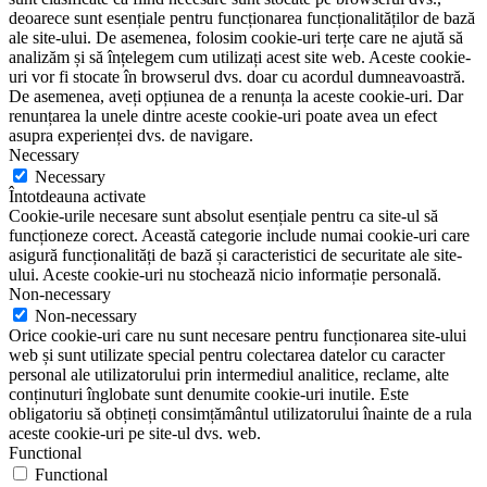
deoarece sunt esențiale pentru funcționarea funcționalităților de bază
ale site-ului. De asemenea, folosim cookie-uri terțe care ne ajută să
analizăm și să înțelegem cum utilizați acest site web. Aceste cookie-
uri vor fi stocate în browserul dvs. doar cu acordul dumneavoastră.
De asemenea, aveți opțiunea de a renunța la aceste cookie-uri. Dar
renunțarea la unele dintre aceste cookie-uri poate avea un efect
asupra experienței dvs. de navigare.
Necessary
Necessary
Întotdeauna activate
Cookie-urile necesare sunt absolut esențiale pentru ca site-ul să
funcționeze corect. Această categorie include numai cookie-uri care
asigură funcționalități de bază și caracteristici de securitate ale site-
ului. Aceste cookie-uri nu stochează nicio informație personală.
Non-necessary
Non-necessary
Orice cookie-uri care nu sunt necesare pentru funcționarea site-ului
web și sunt utilizate special pentru colectarea datelor cu caracter
personal ale utilizatorului prin intermediul analitice, reclame, alte
conținuturi înglobate sunt denumite cookie-uri inutile. Este
obligatoriu să obțineți consimțământul utilizatorului înainte de a rula
aceste cookie-uri pe site-ul dvs. web.
Functional
Functional