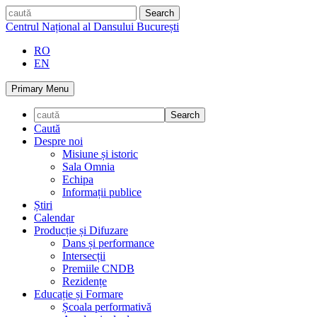
Skip
caută
to
Centrul Național al Dansului București
content
RO
EN
Primary Menu
Caută
Despre noi
Misiune și istoric
Sala Omnia
Echipa
Informații publice
Știri
Calendar
Producție și Difuzare
Dans și performance
Intersecții
Premiile CNDB
Rezidențe
Educație și Formare
Școala performativă