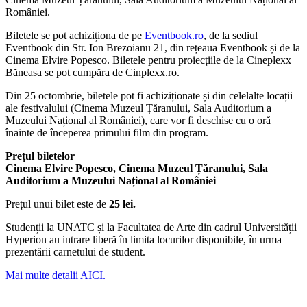
României.
Biletele se pot achiziționa de pe
Eventbook.ro
, de la sediul
Eventbook din Str. Ion Brezoianu 21, din rețeaua Eventbook și de la
Cinema Elvire Popesco. Biletele pentru proiecțiile de la Cineplexx
Băneasa se pot cumpăra de Cinplexx.ro.
Din 25 octombrie, biletele pot fi achiziționate și din celelalte locații
ale festivalului (Cinema Muzeul Țăranului, Sala Auditorium a
Muzeului Național al României), care vor fi deschise cu o oră
înainte de începerea primului film din program.
Prețul biletelor
Cinema Elvire Popesco, Cinema Muzeul Țăranului, Sala
Auditorium a Muzeului Național al României
Prețul unui bilet este de
25 lei.
Studenții la UNATC și la Facultatea de Arte din cadrul Universității
Hyperion au intrare liberă în limita locurilor disponibile, în urma
prezentării carnetului de student.
Mai multe detalii AICI.