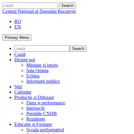
Skip
caută
to
Centrul Național al Dansului București
content
RO
EN
Primary Menu
Caută
Despre noi
Misiune și istoric
Sala Omnia
Echipa
Informații publice
Știri
Calendar
Producție și Difuzare
Dans și performance
Intersecții
Premiile CNDB
Rezidențe
Educație și Formare
Școala performativă