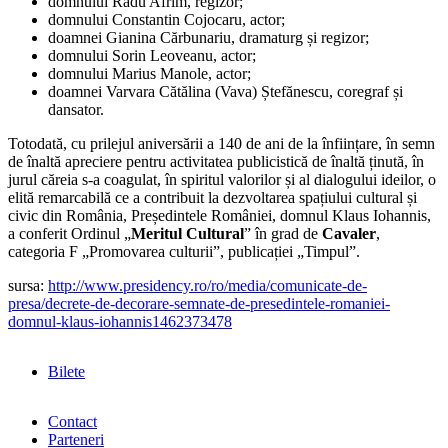
domnului Radu Afrim, regizor;
domnului Constantin Cojocaru, actor;
doamnei Gianina Cărbunariu, dramaturg și regizor;
domnului Sorin Leoveanu, actor;
domnului Marius Manole, actor;
doamnei Varvara Cătălina (Vava) Ștefănescu, coregraf și
dansator.
Totodată, cu prilejul aniversării a 140 de ani de la înființare, în semn
de înaltă apreciere pentru activitatea publicistică de înaltă ținută, în
jurul căreia s-a coagulat, în spiritul valorilor și al dialogului ideilor, o
elită remarcabilă ce a contribuit la dezvoltarea spațiului cultural și
civic din România, Președintele României, domnul Klaus Iohannis,
a conferit Ordinul „
Meritul Cultural
” în grad de
Cavaler
,
categoria F „Promovarea culturii”, publicației „Timpul”.
sursa:
http://www.presidency.ro/ro/media/comunicate-de-
presa/decrete-de-decorare-semnate-de-presedintele-romaniei-
domnul-klaus-iohannis1462373478
Bilete
Contact
Parteneri