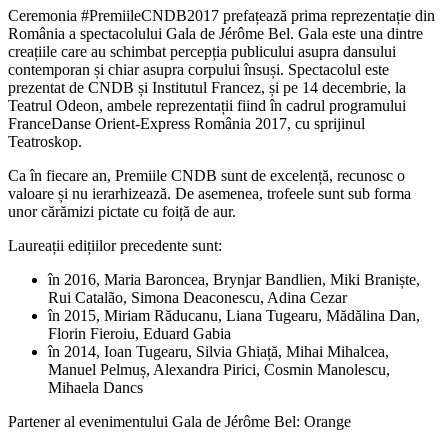
Ceremonia #PremiileCNDB2017 prefațează prima reprezentație din
România a spectacolului Gala de Jérôme Bel. Gala este una dintre
creațiile care au schimbat percepția publicului asupra dansului
contemporan și chiar asupra corpului însuși. Spectacolul este
prezentat de CNDB și Institutul Francez, și pe 14 decembrie, la
Teatrul Odeon, ambele reprezentații fiind în cadrul programului
FranceDanse Orient-Express România 2017, cu sprijinul
Teatroskop.
Ca în fiecare an, Premiile CNDB sunt de excelență, recunosc o
valoare și nu ierarhizează. De asemenea, trofeele sunt sub forma
unor cărămizi pictate cu foiță de aur.
Laureații edițiilor precedente sunt:
în 2016, Maria Baroncea, Brynjar Bandlien, Miki Braniște,
Rui Catalão, Simona Deaconescu, Adina Cezar
în 2015, Miriam Răducanu, Liana Tugearu, Mădălina Dan,
Florin Fieroiu, Eduard Gabia
în 2014, Ioan Tugearu, Silvia Ghiață, Mihai Mihalcea,
Manuel Pelmuș, Alexandra Pirici, Cosmin Manolescu,
Mihaela Dancs
Partener al evenimentului Gala de Jérôme Bel: Orange