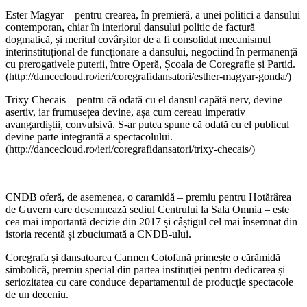
Ester Magyar – pentru crearea, în premieră, a unei politici a dansului
contemporan, chiar în interiorul dansului politic de factură
dogmatică, și meritul covârșitor de a fi consolidat mecanismul
interinstituțional de funcționare a dansului, negociind în permanență
cu prerogativele puterii, între Operă, Școala de Coregrafie și Partid.
(http://dancecloud.ro/ieri/coregrafidansatori/esther-magyar-gonda/)
Trixy Checais – pentru că odată cu el dansul capătă nerv, devine
asertiv, iar frumusețea devine, așa cum cereau imperativ
avangardiștii, convulsivă. S-ar putea spune că odată cu el publicul
devine parte integrantă a spectacolului.
(http://dancecloud.ro/ieri/coregrafidansatori/trixy-checais/)
CNDB oferă, de asemenea, o caramidă – premiu pentru Hotărârea
de Guvern care desemnează sediul Centrului la Sala Omnia – este
cea mai importantă decizie din 2017 și câștigul cel mai însemnat din
istoria recentă și zbuciumată a CNDB-ului.
Coregrafa și dansatoarea Carmen Cotofană primește o cărămidă
simbolică, premiu special din partea instituţiei pentru dedicarea și
seriozitatea cu care conduce departamentul de producție spectacole
de un deceniu.