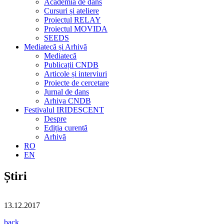
Academia de dans
Cursuri și ateliere
Proiectul RELAY
Proiectul MOVIDA
SEEDS
Mediatecă și Arhivă
Mediatecă
Publicații CNDB
Articole și interviuri
Proiecte de cercetare
Jurnal de dans
Arhiva CNDB
Festivalul IRIDESCENT
Despre
Ediția curentă
Arhivă
RO
EN
Știri
13.12.2017
back