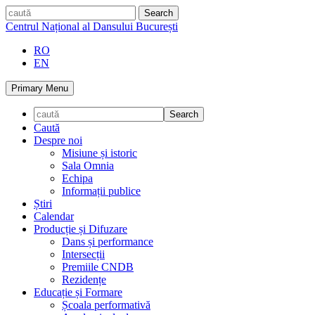
Skip
caută
to
Centrul Național al Dansului București
content
RO
EN
Primary Menu
Caută
Despre noi
Misiune și istoric
Sala Omnia
Echipa
Informații publice
Știri
Calendar
Producție și Difuzare
Dans și performance
Intersecții
Premiile CNDB
Rezidențe
Educație și Formare
Școala performativă