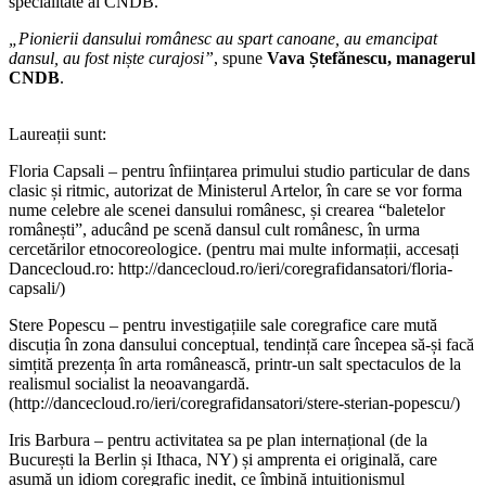
specialitate al CNDB.
„Pionierii dansului românesc au spart canoane, au emancipat
dansul, au fost niște curajosi”
, spune
Vava Ștefănescu, managerul
CNDB
.
Laureații sunt:
Floria Capsali – pentru înființarea primului studio particular de dans
clasic și ritmic, autorizat de Ministerul Artelor, în care se vor forma
nume celebre ale scenei dansului românesc, și crearea “baletelor
românești”, aducând pe scenă dansul cult românesc, în urma
cercetărilor etnocoreologice. (pentru mai multe informații, accesați
Dancecloud.ro: http://dancecloud.ro/ieri/coregrafidansatori/floria-
capsali/)
Stere Popescu – pentru investigațiile sale coregrafice care mută
discuția în zona dansului conceptual, tendință care începea să-și facă
simțită prezența în arta românească, printr-un salt spectaculos de la
realismul socialist la neoavangardă.
(http://dancecloud.ro/ieri/coregrafidansatori/stere-sterian-popescu/)
Iris Barbura – pentru activitatea sa pe plan internațional (de la
București la Berlin și Ithaca, NY) și amprenta ei originală, care
asumă un idiom coregrafic inedit, ce îmbină intuiționismul