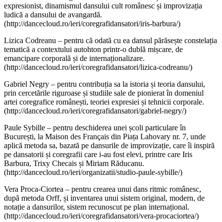
expresionist, dinamismul dansului cult românesc și improvizația
ludică a dansului de avangardă.
(http://dancecloud.ro/ieri/coregrafidansatori/iris-barbura/)
Lizica Codreanu – pentru că odată cu ea dansul părăsește constelația
tematică a contextului autohton printr-o dublă mișcare, de
emancipare corporală și de internaționalizare.
(http://dancecloud.ro/ieri/coregrafidansatori/lizica-codreanu/)
Gabriel Negry – pentru contribuția sa la istoria și teoria dansului,
prin cercetările riguroase și studiile sale de pionierat în domeniul
artei coregrafice românești, teoriei expresiei și tehnicii corporale.
(http://dancecloud.ro/ieri/coregrafidansatori/gabriel-negry/)
Paule Sybille – pentru deschiderea unei școli particulare în
București, la Maison des Français din Piața Lahovary nr. 7, unde
aplică metoda sa, bazată pe dansurile de improvizație, care îi inspiră
pe dansatorii și coregrafii care i-au fost elevi, printre care Iris
Barbura, Trixy Checais și Miriam Răducanu.
(http://dancecloud.ro/ieri/organizatii/studio-paule-sybille/)
Vera Proca-Ciortea – pentru crearea unui dans ritmic românesc,
după metoda Orff, și inventarea unui sistem original, modern, de
notație a dansurilor, sistem recunoscut pe plan internațional.
(http://dancecloud.ro/ieri/coregrafidansatori/vera-procaciortea/)