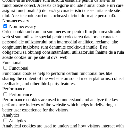
Cookie-urile necesare sunt absolut esențiale pentru ca site-ul să
funcționeze corect. Această categorie include numai cookie-uri care
asigură funcționalități de bază și caracteristici de securitate ale site-
ului. Aceste cookie-uri nu stochează nicio informație personală.
Non-necessary
Non-necessary
Orice cookie-uri care nu sunt necesare pentru funcționarea site-ului
web și sunt utilizate special pentru colectarea datelor cu caracter
personal ale utilizatorului prin intermediul analitice, reclame, alte
conținuturi înglobate sunt denumite cookie-uri inutile. Este
obligatoriu să obțineți consimțământul utilizatorului înainte de a rula
aceste cookie-uri pe site-ul dvs. web.
Functional
Functional
Functional cookies help to perform certain functionalities like
sharing the content of the website on social media platforms, collect
feedbacks, and other third-party features.
Performance
Performance
Performance cookies are used to understand and analyze the key
performance indexes of the website which helps in delivering a
better user experience for the visitors.
Analytics
Analytics
Analytical cookies are used to understand how visitors interact with