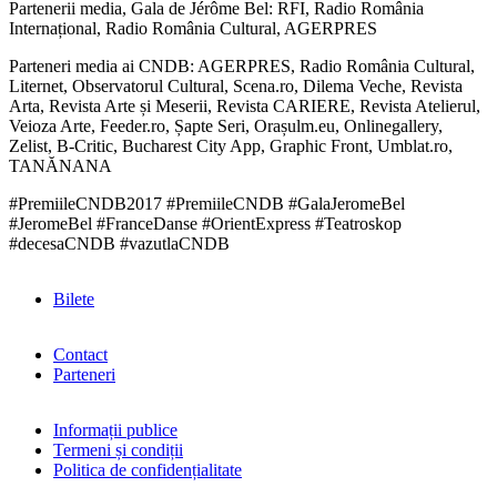
Partenerii media, Gala de Jérôme Bel: RFI, Radio România
Internațional, Radio România Cultural, AGERPRES
Parteneri media ai CNDB: AGERPRES, Radio România Cultural,
Liternet, Observatorul Cultural, Scena.ro, Dilema Veche, Revista
Arta, Revista Arte și Meserii, Revista CARIERE, Revista Atelierul,
Veioza Arte, Feeder.ro, Șapte Seri, Orașulm.eu, Onlinegallery,
Zelist, B-Critic, Bucharest City App, Graphic Front, Umblat.ro,
TANĂNANA
#PremiileCNDB2017 #PremiileCNDB #GalaJeromeBel
#JeromeBel #FranceDanse #OrientExpress #Teatroskop
#decesaCNDB #vazutlaCNDB
Bilete
Contact
Parteneri
Informații publice
Termeni și condiții
Politica de confidențialitate