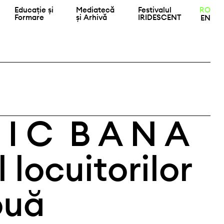
Educație și
Mediatecă
Festivalul
RO
Formare
și Arhivă
IRIDESCENT
EN
 I C B A N A
 locuitorilor
ouă