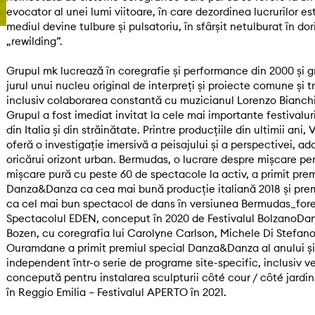
evocator al unei lumi viitoare, în care dezordinea lucrurilor est
mediul devine tulbure și pulsatoriu, în sfârșit netulburat în dor
„rewilding”.
Grupul mk lucrează în coregrafie și performance din 2000 și g
jurul unui nucleu original de interpreți și proiecte comune și t
inclusiv colaborarea constantă cu muzicianul Lorenzo Bianch
Grupul a fost imediat invitat la cele mai importante festivalur
din Italia și din străinătate. Printre producțiile din ultimii ani,
oferă o investigație imersivă a peisajului și a perspectivei, ad
oricărui orizont urban. Bermudas, o lucrare despre mișcare pe
mișcare pură cu peste 60 de spectacole la activ, a primit prem
Danza&Danza ca cea mai bună producție italiană 2018 și pre
ca cel mai bun spectacol de dans în versiunea Bermudas_fore
Spectacolul EDEN, conceput în 2020 de Festivalul BolzanoDa
Bozen, cu coregrafia lui Carolyne Carlson, Michele Di Stefano
Ouramdane a primit premiul special Danza&Danza al anului și
independent într-o serie de programe site-specific, inclusiv v
concepută pentru instalarea sculpturii côté cour / côté jardi
în Reggio Emilia – Festivalul APERTO în 2021.