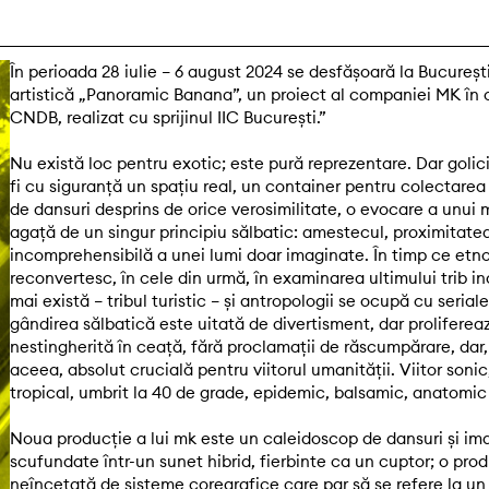
În perioada 28 iulie – 6 august 2024 se desfășoară la Bucureșt
artistică „Panoramic Banana”, un proiect al companiei MK în 
CNDB, realizat cu sprijinul IIC București.”
Nu există loc pentru exotic; este pură reprezentare. Dar goli
fi cu siguranță un spațiu real, un container pentru colectarea
de dansuri desprins de orice verosimilitate, o evocare a unui 
agață de un singur principiu sălbatic: amestecul, proximitatea
incomprehensibilă a unei lumi doar imaginate. În timp ce etno
reconvertesc, în cele din urmă, în examinarea ultimului trib in
mai există – tribul turistic – și antropologii se ocupă cu serial
gândirea sălbatică este uitată de divertisment, dar proliferea
nestingherită în ceață, fără proclamații de răscumpărare, dar
aceea, absolut crucială pentru viitorul umanității. Viitor sonic
tropical, umbrit la 40 de grade, epidemic, balsamic, anatomic
Noua producție a lui mk este un caleidoscop de dansuri și ima
scufundate într-un sunet hibrid, fierbinte ca un cuptor; o pro
neîncetată de sisteme coregrafice care par să se refere la un 