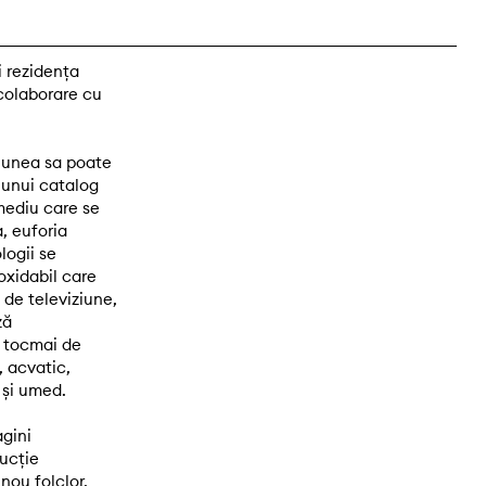
i rezidența
colaborare cu
ciunea sa poate
 unui catalog
mediu care se
, euforia
logii se
oxidabil care
e de televiziune,
ză
, tocmai de
, acvatic,
 și umed.
gini
ducție
nou folclor,