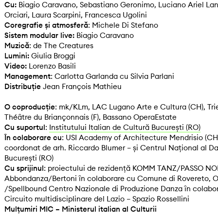
Cu:
Biagio Caravano, Sebastiano Geronimo, Luciano Ariel Lan
Orciari, Laura Scarpini, Francesca Ugolini
Coregrafie și atmosferă
: Michele Di Stefano
Sistem modular live:
Biagio Caravano
Muzică
: de The Creatures
Lumini:
Giulia Broggi
Video:
Lorenzo Basili
Management
: Carlotta Garlanda cu Silvia Parlani
Distribuție
Jean François Mathieu
O coproducție
: mk/KLm, LAC Lugano Arte e Cultura (CH), Tri
Théâtre du Briançonnais (F), Bassano OperaEstate
Cu suportul
:
Institutului Italian de Cultură București (RO)
În colaborare cu
: USI Academy of Architecture Mendrisio (CH)
coordonat de arh. Riccardo Blumer – și Centrul Național al 
București (RO)
Cu sprijinul
: proiectului de rezidență KOMM TANZ/PASSO N
Abbondanza/Bertoni în colaborare cu Comune di Rovereto, 
/Spellbound Centro Nazionale di Produzione Danza în colabo
Circuito multidisciplinare del Lazio – Spazio Rossellini
Mulțumiri MIC – Ministerul italian al Culturii