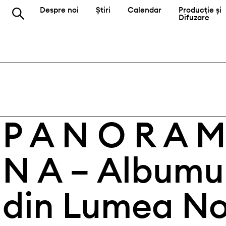
Despre noi
Știri
Calendar
Producție și
Difuzare
P A N O R A M
N A – Albumul
din Lumea N