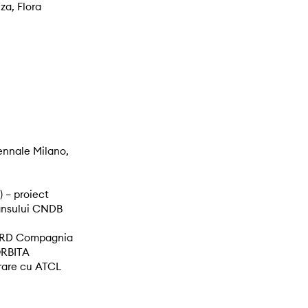
za, Flora
ennale Milano,
 – proiect
Dansului CNDB
ORD Compagnia
ORBITA
rare cu ATCL