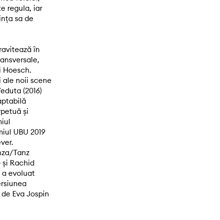
e regula, iar
ința sa de
ravitează în
ransversale,
i Hoesch.
i ale noii scene
 Veduta (2016)
aptabilă
rpetuă și
iul
miul UBU 2019
ver.
nza/Tanz
 și Rachid
 a evoluat
ersiunea
n de Eva Jospin