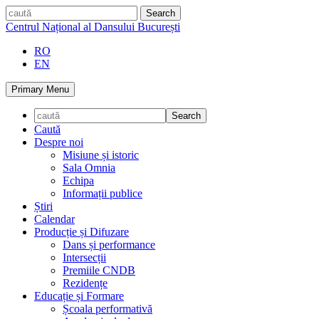
Skip
caută
to
Centrul Național al Dansului București
content
RO
EN
Primary Menu
Caută
Despre noi
Misiune și istoric
Sala Omnia
Echipa
Informații publice
Știri
Calendar
Producție și Difuzare
Dans și performance
Intersecții
Premiile CNDB
Rezidențe
Educație și Formare
Școala performativă