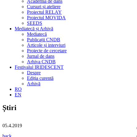
Academia de dans
Cursuri și ateliere
Proiectul RELAY
Proiectul MOVIDA
SEEDS
Mediatecă și Arhivă
Mediatecă
Publicații CNDB
Articole și interviuri
Proiecte de cercetare
Jurnal de dans
Arhiva CNDB
Festivalul IRIDESCENT
Despre
Ediția curentă
Arhivă
RO
EN
Știri
05.4.2019
back