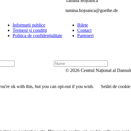
Tamina Bojoanca
tamina.bojoanca@goethe.de
Informații publice
Bilete
Termeni și condiții
Contact
Politica de confidențialitate
Parteneri
N
u
© 2026 Centrul Național al Dansul
m
e
u're ok with this, but you can opt-out if you wish.
Setări de cookie