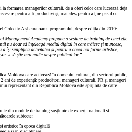
 la formarea managerilor culturali, de a oferi celor care lucrează deja
cesare pentru a fi productivi și, mai ales, pentru a ţine pasul cu
ei Colectiv A și curatoarea programului, despre ediția din 2019:
ural Management Academy propune o sesiune de training de cinci zile
nții nu doar să înțeleagă mediul digital în care trăiesc și muncesc,
u a își simplifica activitatea și pentru a creea noi forme artistice,
r și să știe mai multe despre publicul lor
.”
ica Moldova care activează în domeniul cultural, din sectorul public,
 2 ani de experiență: producători, manageri culturali, PR și manageri
unui reprezentant din Republica Moldova este sprijinită de către
tuite din module de training susținute de experți naționali și
mătoarele subiecte:
și artistice în epoca digitală
media și in-disciplinare