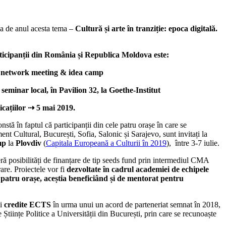
ia de anul acesta tema –
Cultură și arte în tranziție: epoca digitală.
icipanții din România și Republica Moldova este:
a: network meeting & idea camp
seminar local, în Pavilion 32, la Goethe-Institut
icațiilor
⇢
5 mai 2019.
stă în faptul că participanții din cele patru orașe în care se
Cultural, București, Sofia, Salonic și Sarajevo, sunt invitați la
mp
la
Plovdiv
(
Capitala Europeană a Culturii în 2019
), între 3-7 iulie.
posibilități de finanțare de tip seeds fund prin intermediul CMA
are. Proiectele vor fi
dezvoltate în cadrul academiei de echipele
e patru orașe, aceștia beneficiând și de mentorat pentru
mi
credite ECTS
în urma unui un acord de parteneriat semnat în 2018,
e Științe Politice a Universității din București, prin care se recunoaște