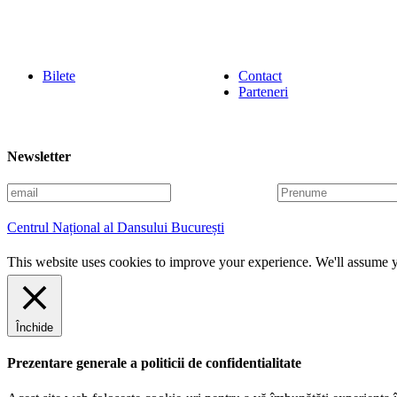
Bilete
Contact
Parteneri
Newsletter
E
P
m
r
a
e
Centrul Național al Dansului București
i
n
l
u
This website uses cookies to improve your experience. We'll assume yo
m
e
Închide
Prezentare generale a politicii de confidentialitate