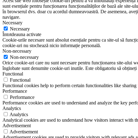
Acest site web folosește cookie-uri pentru a vă îmbunătăți experiența în
sunt esențiale pentru funcționarea funcționalităților de bază ale site-u
în browserul dvs. doar cu acordul dumneavoastră. De asemenea, aveți op
navigare.
Necessary
Necessary
Întotdeauna activate
Cookie-urile necesare sunt absolut esențiale pentru ca site-ul să funcțio
cookie-uri nu stochează nicio informație personală.
Non-necessary
Non-necessary
Orice cookie-uri care nu sunt necesare pentru funcționarea site-ului web 
înglobate sunt denumite cookie-uri inutile. Este obligatoriu să obțineți
Functional
Functional
Functional cookies help to perform certain functionalities like sharing 
Performance
Performance
Performance cookies are used to understand and analyze the key perfor
Analytics
Analytics
Analytical cookies are used to understand how visitors interact with th
Advertisement
Advertisement
Advertisement cookies are used to provide visitors with relevant ads 