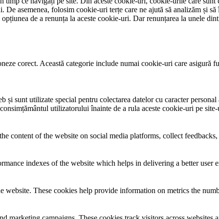
 timp ce navigați pe site. Din aceste cookie-uri, cookie-urile care sunt 
lui. De asemenea, folosim cookie-uri terțe care ne ajută să analizăm și să 
țiunea de a renunța la aceste cookie-uri. Dar renunțarea la unele dintr
neze corect. Această categorie include numai cookie-uri care asigură funcț
și sunt utilizate special pentru colectarea datelor cu caracter personal al
 consimțământul utilizatorului înainte de a rula aceste cookie-uri pe site
the content of the website on social media platforms, collect feedbacks, 
mance indexes of the website which helps in delivering a better user ex
e website. These cookies help provide information on metrics the number 
and marketing campaigns. These cookies track visitors across websites a