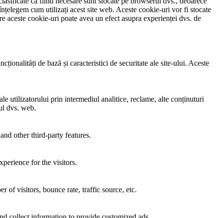
clasificate ca fiind necesare sunt stocate pe browserul dvs., deoarece
înțelegem cum utilizați acest site web. Aceste cookie-uri vor fi stocate
e aceste cookie-uri poate avea un efect asupra experienței dvs. de
ionalități de bază și caracteristici de securitate ale site-ului. Aceste
e utilizatorului prin intermediul analitice, reclame, alte conținuturi
-ul dvs. web.
and other third-party features.
perience for the visitors.
of visitors, bounce rate, traffic source, etc.
nd collect information to provide customized ads.