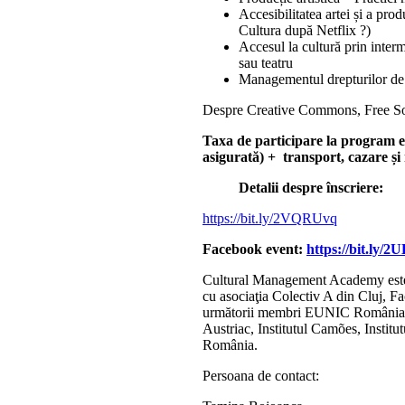
Accesibilitatea artei și a pro
Cultura după Netflix ?)
Accesul la cultură prin interm
sau teatru
Managementul drepturilor de p
Despre Creative Commons, Free So
Taxa de participare la program e
asigurată) + transport, cazare ș
Detalii despre înscriere:
https://bit.ly/2VQRUvq
Facebook event:
https://bit.ly/
Cultural Management Academy este u
cu asociaţia Colectiv A din Cluj, Fa
următorii membri EUNIC România: I
Austriac, Institutul Camões, Instit
România.
Persoana de contact: