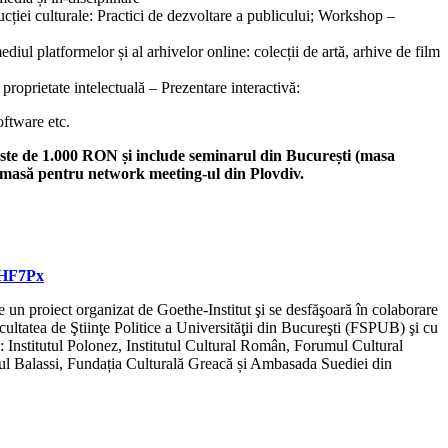
ducției culturale: Practici de dezvoltare a publicului; Workshop –
ediul platformelor și al arhivelor online: colecții de artă, arhive de film
roprietate intelectuală – Prezentare interactivă:
ftware etc.
ste de 1.000 RON și include seminarul din București (masa
i masă pentru network meeting-ul din Plovdiv.
2UHF7Px
n proiect organizat de Goethe-Institut şi se desfăşoară în colaborare
cultatea de Ştiinţe Politice a Universităţii din Bucureşti (FSPUB) şi cu
nstitutul Polonez, Institutul Cultural Român, Forumul Cultural
utul Balassi, Fundația Culturală Greacă și Ambasada Suediei din