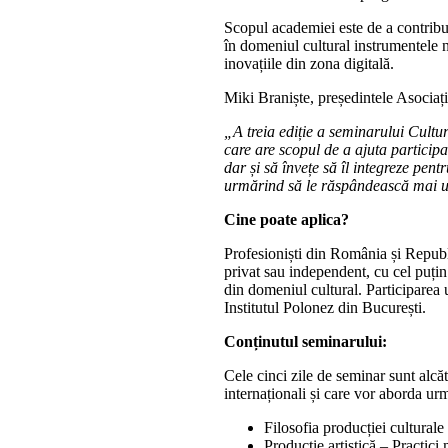
Scopul academiei este de a contribui
în domeniul cultural instrumentele ne
inovațiile din zona digitală.
Miki Braniște, președintele Asociați
„A treia ediție a seminarului Cult
care are scopul de a ajuta participa
dar și să învețe să îl integreze pentr
urmărind să le răspândească mai ușo
Cine poate aplica?
Profesioniști din România și Republ
privat sau independent, cu cel puțin
din domeniul cultural. Participarea 
Institutul Polonez din București.
Conținutul seminarului:
Cele cinci zile de seminar sunt alcă
internaționali și care vor aborda ur
Filosofia producției culturale 
Producție artistică – Practici 