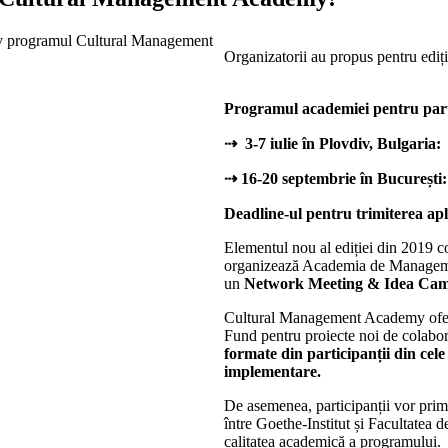
Organizatorii au propus pentru ediț
Programul academiei pentru part
⇢
3-7 iulie în Plovdiv, Bulgari
⇢
16-20 septembrie în București:
Deadline-ul pentru trimiterea apl
Elementul nou al ediției din 2019 con
organizează Academia de Management 
un
Network Meeting & Idea Ca
Cultural Management Academy oferă 
Fund pentru proiecte noi de colabor
formate din participanții din cel
implementare.
De asemenea, participanții vor pri
între Goethe-Institut și Facultatea d
calitatea academică a programului.