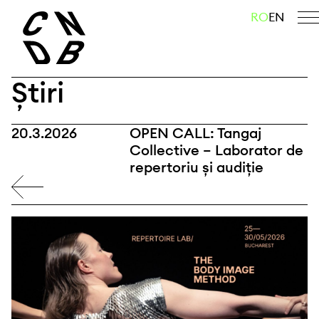
Skip
caută
RO
EN
to
content
Știri
20.3.2026
OPEN CALL: Tangaj
Collective – Laborator de
repertoriu și audiție