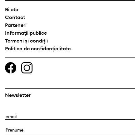
Bilete
Contact
Parteneri
Informații publice
Termeni și condiții
Politica de confidențialitate
Newsletter
E
m
P
a
r