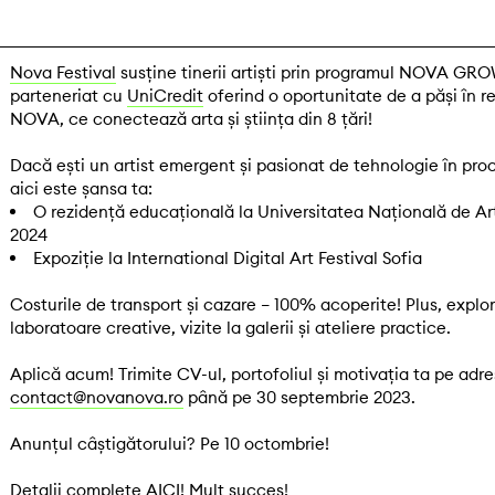
Nova Festival
susține tinerii artiști prin programul NOVA GRO
parteneriat cu
UniCredit
oferind o oportunitate de a păși în r
NOVA, ce conectează arta și știința din 8 țări!
Dacă ești un artist emergent și pasionat de tehnologie în proc
aici este șansa ta:
O rezidență educațională la Universitatea Națională de Art
2024
Expoziție la International Digital Art Festival Sofia
Costurile de transport și cazare – 100% acoperite! Plus, explor
laboratoare creative, vizite la galerii și ateliere practice.
Aplică acum! Trimite CV-ul, portofoliul și motivația ta pe adr
contact@novanova.ro
până pe 30 septembrie 2023.
Anunțul câștigătorului? Pe 10 octombrie!
Detalii complete
AICI
! Mult succes!