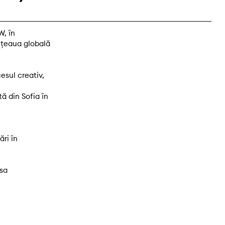
W, în
ețeaua globală
esul creativ,
ă din Sofia în
ări în
esa