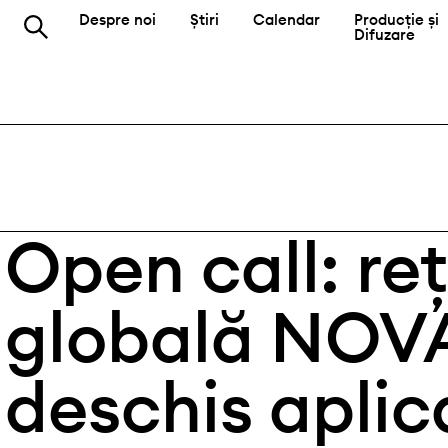
Despre noi
Știri
Calendar
Producție și
Difuzare
Open call: re
globală NOV
deschis aplica