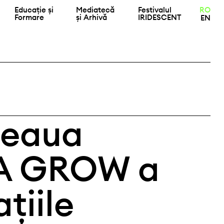
Educație și
Mediatecă
Festivalul
RO
Formare
și Arhivă
IRIDESCENT
EN
țeaua
A GROW a
țiile