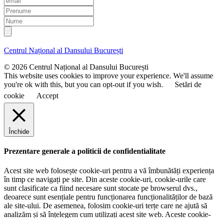
m
P
a
r
N
i
e
u
l
n
m
u
e
Centrul Național al Dansului București
m
e
© 2026 Centrul Național al Dansului București
This website uses cookies to improve your experience. We'll assume
you're ok with this, but you can opt-out if you wish.
Setări de
cookie
Accept
Închide
Prezentare generale a politicii de confidentialitate
Acest site web folosește cookie-uri pentru a vă îmbunătăți experiența
în timp ce navigați pe site. Din aceste cookie-uri, cookie-urile care
sunt clasificate ca fiind necesare sunt stocate pe browserul dvs.,
deoarece sunt esențiale pentru funcționarea funcționalităților de bază
ale site-ului. De asemenea, folosim cookie-uri terțe care ne ajută să
analizăm și să înțelegem cum utilizați acest site web. Aceste cookie-