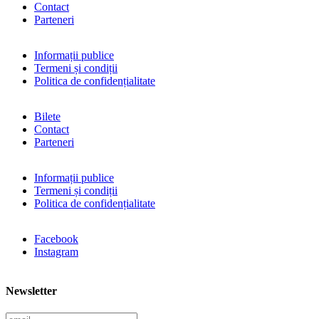
Contact
Parteneri
Informații publice
Termeni și condiții
Politica de confidențialitate
Bilete
Contact
Parteneri
Informații publice
Termeni și condiții
Politica de confidențialitate
Facebook
Instagram
Newsletter
E