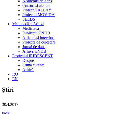
Academia de dans
Cursuri și ateliere
Proiectul RELAY
Proiectul MOVIDA
SEEDS
Mediatecă și Arhivă
Mediatecă
Publicații CNDB
Articole și interviuri
Proiecte de cercetare
Jurnal de dans
Arhiva CNDB
Festivalul IRIDESCENT
Despre
Ediția curentă
Arhivă
RO
EN
Știri
30.4.2017
back