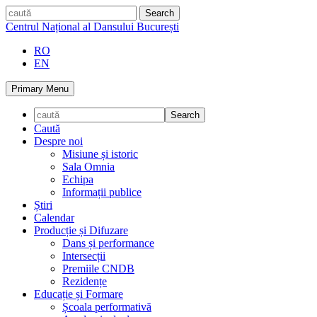
Skip
caută
to
Centrul Național al Dansului București
content
RO
EN
Primary Menu
Caută
Despre noi
Misiune și istoric
Sala Omnia
Echipa
Informații publice
Știri
Calendar
Producție și Difuzare
Dans și performance
Intersecții
Premiile CNDB
Rezidențe
Educație și Formare
Școala performativă