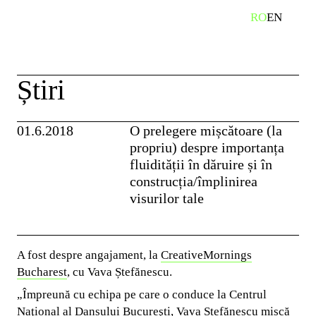
Skip
RO
EN
caută
to
content
Știri
01.6.2018
O prelegere mișcătoare (la
propriu) despre importanța
fluidității în dăruire și în
construcția/împlinirea
visurilor tale
A fost despre angajament, la
CreativeMornings
Bucharest
, cu Vava Ștefănescu.
„Împreună cu echipa pe care o conduce la Centrul
Naţional al Dansului Bucureşti, Vava Ștefănescu mișcă