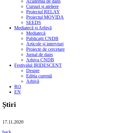
Academia de dans
Cursuri și ateliere
Proiectul RELAY
Proiectul MOVIDA
SEEDS
Mediatecă și Arhivă
Mediatecă
Publicații CNDB
Articole și interviuri
Proiecte de cercetare
Jurnal de dans
Arhiva CNDB
Festivalul IRIDESCENT
Despre
Ediția curentă
Arhivă
RO
EN
Știri
17.11.2020
back