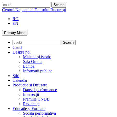
Skip
caută
to
Centrul Național al Dansului București
content
RO
EN
Primary Menu
Caută
Despre noi
Misiune și istoric
Sala Omnia
Echipa
Informații publice
Știri
Calendar
Producție și Difuzare
Dans și performance
Intersecții
Premiile CNDB
Rezidențe
Educație și Formare
Școala performativă