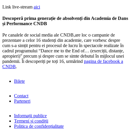
Link live-stream
aici
Descoperă prima generație de absolvenți din Academia de Dans
și Performance CNDB
Pe canalele de social media ale CNDB,are loc o campanie de
prezentare a celor 16 studenți din academie, care vorbesc despre
cum s-a simțit pentru ei procesul de lucru în spectacole realizate în
cadrul programului “Dance me to the End of… (exerciții, distanțe,
apropieri)” precum și despre cum se simte debutul în mijlocul unei
pandemii. Îi descoperiți pe toți 16, urmărind
pagina de facebook a
CNDB
.
Bilete
Contact
Parteneri
Informații publice
Termeni și condiții
Politica de confidențialitate