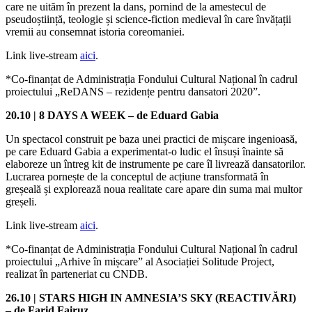
care ne uităm în prezent la dans, pornind de la amestecul de
pseudoștiință, teologie și science-fiction medieval în care învățații
vremii au consemnat istoria coreomaniei.
Link live-stream
aici
.
*Co-finanțat de Administrația Fondului Cultural Național în cadrul
proiectului „ReDANS – rezidențe pentru dansatori 2020”.
20.10 | 8 DAYS A WEEK – de Eduard Gabia
Un spectacol construit pe baza unei practici de mișcare ingenioasă,
pe care Eduard Gabia a experimentat-o ludic el însuși înainte să
elaboreze un întreg kit de instrumente pe care îl livrează dansatorilor.
Lucrarea pornește de la conceptul de acțiune transformată în
greșeală și explorează noua realitate care apare din suma mai multor
greșeli.
Link live-stream
aici
.
*Co-finanțat de Administrația Fondului Cultural Național în cadrul
proiectului „Arhive în mișcare” al Asociației Solitude Project,
realizat în parteneriat cu CNDB.
26.10 | STARS HIGH IN AMNESIA’S SKY (REACTIVĂRI)
– de Farid Fairuz