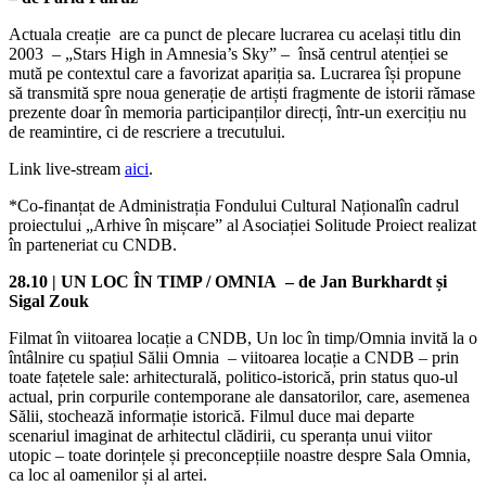
Actuala creație are ca punct de plecare lucrarea cu același titlu din
2003 – „Stars High in Amnesia’s Sky” – însă centrul atenției se
mută pe contextul care a favorizat apariția sa. Lucrarea își propune
să transmită spre noua generație de artiști fragmente de istorii rămase
prezente doar în memoria participanților direcți, într-un exercițiu nu
de reamintire, ci de rescriere a trecutului.
Link live-stream
aici
.
*Co-finanțat de Administrația Fondului Cultural Naționalîn cadrul
proiectului „Arhive în mișcare” al Asociației Solitude Proiect realizat
în parteneriat cu CNDB.
28.10 | UN LOC ÎN TIMP / OMNIA – de Jan Burkhardt și
Sigal Zouk
Filmat în viitoarea locație a CNDB, Un loc în timp/Omnia invită la o
întâlnire cu spațiul Sălii Omnia – viitoarea locație a CNDB – prin
toate fațetele sale: arhitecturală, politico-istorică, prin status quo-ul
actual, prin corpurile contemporane ale dansatorilor, care, asemenea
Sălii, stochează informație istorică. Filmul duce mai departe
scenariul imaginat de arhitectul clădirii, cu speranța unui viitor
utopic – toate dorințele și preconcepțiile noastre despre Sala Omnia,
ca loc al oamenilor și al artei.