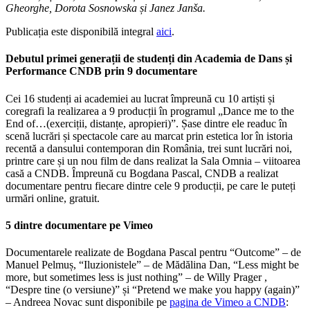
Gheorghe, Dorota Sosnowska și Janez Janša.
Publicația este disponibilă integral
aici
.
Debutul primei generații de studenți din Academia de Dans și
Performance CNDB prin 9 documentare
Cei 16 studenți ai academiei au lucrat împreună cu 10 artiști și
coregrafi la realizarea a 9 producții în programul „Dance me to the
End of…(exerciții, distanțe, apropieri)”. Șase dintre ele readuc în
scenă lucrări și spectacole care au marcat prin estetica lor în istoria
recentă a dansului contemporan din România, trei sunt lucrări noi,
printre care și un nou film de dans realizat la Sala Omnia – viitoarea
casă a CNDB. Împreună cu Bogdana Pascal, CNDB a realizat
documentare pentru fiecare dintre cele 9 producții, pe care le puteți
urmări online, gratuit.
5 dintre documentare pe Vimeo
Documentarele realizate de Bogdana Pascal pentru “Outcome” – de
Manuel Pelmuș, “Iluzionistele” – de Mădălina Dan, “Less might be
more, but sometimes less is just nothing” – de Willy Prager ,
“Despre tine (o versiune)” și “Pretend we make you happy (again)”
– Andreea Novac sunt disponibile pe
pagina de Vimeo a CNDB
: