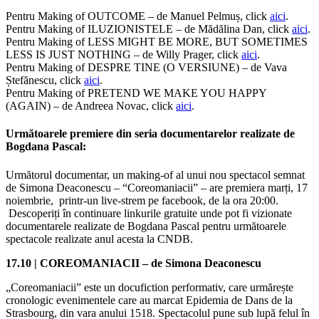
Pentru Making of OUTCOME – de Manuel Pelmuș, click
aici
.
Pentru Making of ILUZIONISTELE – de Mădălina Dan, click
aici
.
Pentru Making of LESS MIGHT BE MORE, BUT SOMETIMES
LESS IS JUST NOTHING – de Willy Prager, click
aici
.
Pentru Making of DESPRE TINE (O VERSIUNE) – de Vava
Ștefănescu, click
aici
.
Pentru Making of PRETEND WE MAKE YOU HAPPY
(AGAIN) – de Andreea Novac, click
aici
.
Următoarele premiere din seria documentarelor realizate de
Bogdana Pascal:
Următorul documentar, un making-of al unui nou spectacol semnat
de Simona Deaconescu – “Coreomaniacii” – are premiera marți, 17
noiembrie, printr-un live-strem pe facebook, de la ora 20:00.
Descoperiți în continuare linkurile gratuite unde pot fi vizionate
documentarele realizate de Bogdana Pascal pentru următoarele
spectacole realizate anul acesta la CNDB.
17.10 | COREOMANIACII – de Simona Deaconescu
„Coreomaniacii” este un docufiction performativ, care urmărește
cronologic evenimentele care au marcat Epidemia de Dans de la
Strasbourg, din vara anului 1518. Spectacolul pune sub lupă felul în