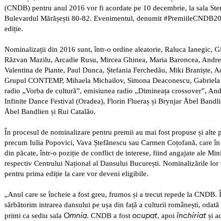
(CNDB) pentru anul
2016
vor fi acordate pe
10
decembrie, la
sala St
Bulevardul Mărășești 80-82.
Evenimentul, denumit #PremiileCNDB2016,
edi
ț
ie.
Nominalizații din 2016 sunt, într-o ordine aleatorie,
Raluca Ianegic
, G
Răzvan Mazilu, Arcadie Rusu, Mircea Ghinea, Maria Baroncea, Andr
Valentina de Piante, Paul Dunca, Ștefania Ferchedău, Miki Braniște, A
Grupul CONTEMP, Mihaela Michailov, Simona Deaconescu, Gabriela 
radio „Vorba de cultură”, emisiunea radio „Diminea
ț
a crossover”, An
Infinite Dance Festival (Oradea), Florin Flueraș și Brynjar Åbel Bandl
Åbel Bandlien și Rui Catalão
.
În procesul de nominalizare pentru premii au mai fost propuse și alte p
precum Iulia Popovici, Vava Ștefănescu sau Carmen Coțofană, care în 
din păcate, într-o poziție de conflict de interese, fiind angajate ale Mini
respectiv Centrului Național al Dansului București. Nominalizările lor v
pentru prima ediție la care vor deveni eligibile.
„Anul care se încheie a fost greu, frumos și a trecut repede la CNDB. Î
sărbătorim intrarea dansului pe ușa din față a culturii românești, odată
Omnia
ocupat
închiriat
primi ca sediu sala
. CNDB a fost
, apoi
și a