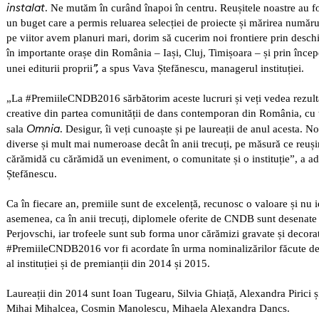
instalat
. Ne mutăm în curând înapoi în centru. Reușitele noastre au fos
un buget care a permis reluarea selecției de proiecte și mărirea numărul
pe viitor avem planuri mari, dorim să cucerim noi frontiere prin deschi
în importante orașe din România – Iași, Cluj, Timișoara – și prin începe
”,
unei editurii proprii
a spus Vava Ștefănescu, managerul instituției.
„La #PremiileCNDB2016 sărbătorim aceste lucruri și veți vedea rezulta
creative din partea comunității de dans contemporan din România, cu
Omnia
sala
. Desigur, îi veți cunoaște și pe laureații de anul acesta. N
diverse și mult mai numeroase decât în anii trecuți, pe măsură ce reuș
cărămidă cu cărămidă un eveniment, o comunitate și o instituție”, a a
Ștefănescu.
Ca în fiecare an, premiile sunt de excelență, recunosc o valoare și nu 
asemenea, ca în anii trecuți, diplomele oferite de CNDB sunt desenat
Perjovschi, iar trofeele sunt sub forma unor cărămizi gravate și decorat
#PremiileCNDB2016 vor fi acordate în urma nominalizărilor făcute de 
al instituției și de premianții din 2014 și 2015.
Laureații din 2014 sunt
Ioan Tugearu, Silvia Ghia
ț
ă, Alexandra Pirici 
Mihai Mihalcea, Cosmin Manolescu, Mihaela Alexandra Dancs
.