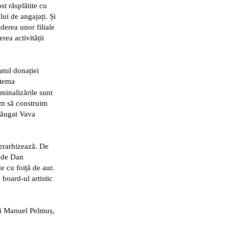
t răsplătite cu
ui de angajați. Și
derea unor filiale
rea activității
tul donației
 tema
ominalizările sunt
im să construim
dăugat Vava
ierarhizează. De
e de Dan
e cu foiță de aur.
board-ul artistic
și Manuel Pelmuș,