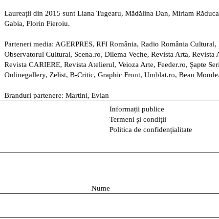
Laureații din 2015 sunt
Lian
a
Tugearu
, Mădălina Dan,
Miriam R
ă
duc
Gabia
, Florin Fieroiu.
Parteneri media: AGERPRES, RFI România, Radio România Cultural, L
Observatorul Cultural, Scena.ro, Dilema Veche, Revista Arta, Revista A
Revista CARIERE, Revista Atelierul, Veioza Arte, Feeder.ro, Șapte Ser
Onlinegallery, Zelist, B-Critic, Graphic Front, Umblat.ro, Beau Monde
Branduri partenere: Martini, Evian
Informații publice
Termeni și condiții
Politica de confidențialitate
N
u
m