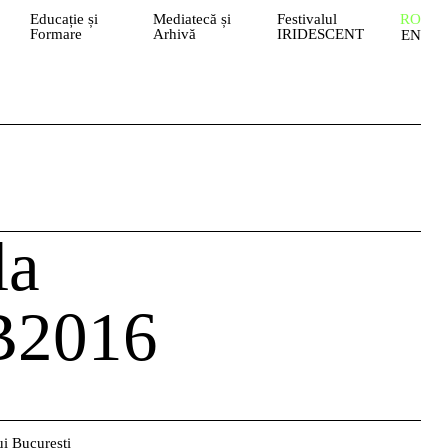
Educație și
Mediatecă și
Festivalul
RO
Formare
Arhivă
IRIDESCENT
EN
la
B2016
ui București