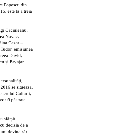
ere Popescu din
 este la a treia
igi Căciuleanu,
eea Novac,
dina Cezar –
Tudor, emisiunea
dreea David,
ien
și
Brynjar
ersonalități,
2016 se situează,
sterului Culturii,
or fi păstrate
n sfârșit
 cu decizia de a
de
cum devine