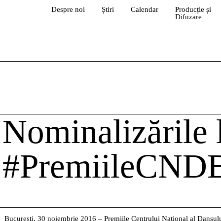
Despre noi
Știri
Calendar
Producție și
Difuzare
Nominalizările 
#PremiileCND
București, 30 noiembrie 2016 – Premiile Centrului Na
ț
ional al Dansul