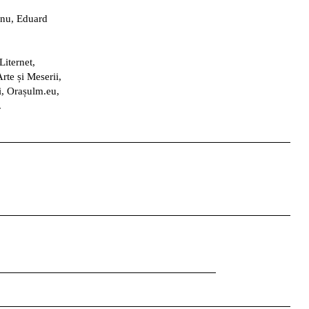
anu
,
Eduard
iternet,
rte și Meserii,
i, Orașulm.eu,
.
Facebook
Instagram