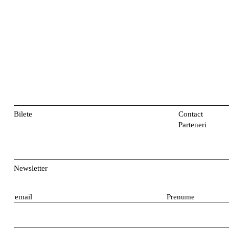
Bilete
Contact
Parteneri
Newsletter
E
P
m
r
a
e