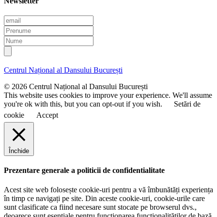
Newsletter
E
m
P
a
r
N
i
e
u
l
n
m
u
e
Centrul Național al Dansului București
m
e
© 2026 Centrul Național al Dansului București
This website uses cookies to improve your experience. We'll assume
you're ok with this, but you can opt-out if you wish.
Setări de
cookie
Accept
Închide
Prezentare generale a politicii de confidentialitate
Acest site web folosește cookie-uri pentru a vă îmbunătăți experiența
în timp ce navigați pe site. Din aceste cookie-uri, cookie-urile care
sunt clasificate ca fiind necesare sunt stocate pe browserul dvs.,
deoarece sunt esențiale pentru funcționarea funcționalităților de bază