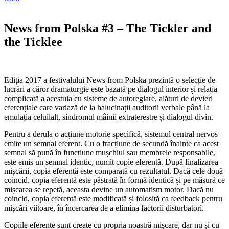
News from Polska #3 – The Tickler and
the Ticklee
Ediția 2017 a festivalului News from Polska prezintă o selecție de
lucrări a căror dramaturgie este bazată pe dialogul interior și relația
complicată a acestuia cu sisteme de autoreglare, alături de devieri
eferențiale care variază de la halucinații auditorii verbale până la
emulația celuilalt, sindromul mâinii extraterestre și dialogul divin.
Pentru a derula o acțiune motorie specifică, sistemul central nervos
emite un semnal eferent. Cu o fracțiune de secundă înainte ca acest
semnal să pună în funcțiune mușchiul sau membrele responsabile,
este emis un semnal identic, numit copie eferentă. După finalizarea
mișcării, copia eferentă este comparată cu rezultatul. Dacă cele două
coincid, copia eferentă este păstrată în formă identică și pe măsură ce
mișcarea se repetă, aceasta devine un automatism motor. Dacă nu
coincid, copia eferentă este modificată și folosită ca feedback pentru
mișcări viitoare, în încercarea de a elimina factorii disturbatori.
Copiile eferente sunt create cu propria noastră mișcare, dar nu și cu