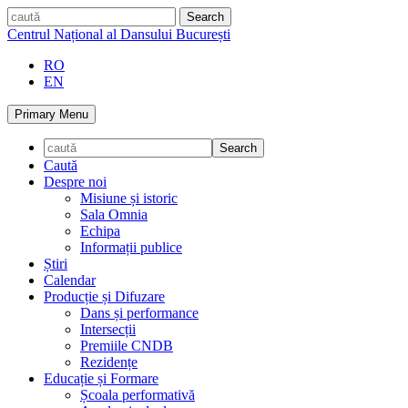
Skip
caută
to
Centrul Național al Dansului București
content
RO
EN
Primary Menu
Caută
Despre noi
Misiune și istoric
Sala Omnia
Echipa
Informații publice
Știri
Calendar
Producție și Difuzare
Dans și performance
Intersecții
Premiile CNDB
Rezidențe
Educație și Formare
Școala performativă