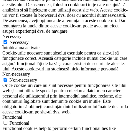
ale site-ului. De asemenea, folosim cookie-uri terțe care ne ajută să
analizăm și să înțelegem cum utilizați acest site web. Aceste cookie-
uri vor fi stocate în browserul dvs. doar cu acordul dumneavoastră.
De asemenea, aveți opțiunea de a renunța la aceste cookie-uri. Dar
renunțarea la unele dintre aceste cookie-uri poate avea un efect
asupra experienței dvs. de navigare.
Necessary
Necessary
Întotdeauna activate
Cookie-urile necesare sunt absolut esențiale pentru ca site-ul să
funcționeze corect. Această categorie include numai cookie-uri care
asigură funcționalități de bază și caracteristici de securitate ale site-
ului. Aceste cookie-uri nu stochează nicio informație personală.
Non-necessary
Non-necessary
Orice cookie-uri care nu sunt necesare pentru funcționarea site-ului
web și sunt utilizate special pentru colectarea datelor cu caracter
personal ale utilizatorului prin intermediul analitice, reclame, alte
conținuturi înglobate sunt denumite cookie-uri inutile. Este
obligatoriu să obțineți consimțământul utilizatorului înainte de a rula
aceste cookie-uri pe site-ul dvs. web.
Functional
Functional
Functional cookies help to perform certain functionalities like