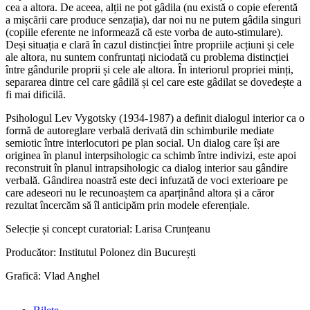
cea a altora. De aceea, alții ne pot gâdila (nu există o copie eferentă
a mișcării care produce senzația), dar noi nu ne putem gâdila singuri
(copiile eferente ne informează că este vorba de auto-stimulare).
Deși situația e clară în cazul distincției între propriile acțiuni și cele
ale altora, nu suntem confruntați niciodată cu problema distincției
între gândurile proprii și cele ale altora. În interiorul propriei minți,
separarea dintre cel care gâdilă și cel care este gâdilat se dovedește a
fi mai dificilă.
Psihologul Lev Vygotsky (1934-1987) a definit dialogul interior ca o
formă de autoreglare verbală derivată din schimburile mediate
semiotic între interlocutori pe plan social. Un dialog care își are
originea în planul interpsihologic ca schimb între indivizi, este apoi
reconstruit în planul intrapsihologic ca dialog interior sau gândire
verbală. Gândirea noastră este deci infuzată de voci exterioare pe
care adeseori nu le recunoaștem ca aparținând altora și a căror
rezultat încercăm să îl anticipăm prin modele eferențiale.
Selecție și concept curatorial: Larisa Crunțeanu
Producător: Institutul Polonez din București
Grafică: Vlad Anghel