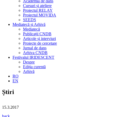
Academia de dans
Cursuri și ateliere
Proiectul RELAY
Proiectul MOVIDA
SEEDS
Mediatecă și Arhivă
Mediatecă
Publicații CNDB
Articole și interviuri
Proiecte de cercetare
Jurnal de dans
Arhiva CNDB
Festivalul IRIDESCENT
Despre
Ediția curentă
Arhivă
RO
EN
Știri
15.3.2017
back