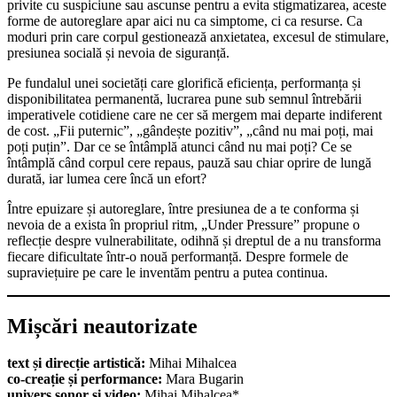
privite cu suspiciune sau ascunse pentru a evita stigmatizarea, aceste
forme de autoreglare apar aici nu ca simptome, ci ca resurse. Ca
moduri prin care corpul gestionează anxietatea, excesul de stimulare,
presiunea socială și nevoia de siguranță.
Pe fundalul unei societăți care glorifică eficiența, performanța și
disponibilitatea permanentă, lucrarea pune sub semnul întrebării
imperativele cotidiene care ne cer să mergem mai departe indiferent
de cost. „Fii puternic”, „gândește pozitiv”, „când nu mai poți, mai
poți puțin”. Dar ce se întâmplă atunci când nu mai poți? Ce se
întâmplă când corpul cere repaus, pauză sau chiar oprire de lungă
durată, iar lumea cere încă un efort?
Între epuizare și autoreglare, între presiunea de a te conforma și
nevoia de a exista în propriul ritm, „Under Pressure” propune o
reflecție despre vulnerabilitate, odihnă și dreptul de a nu transforma
fiecare dificultate într-o nouă performanță. Despre formele de
supraviețuire pe care le inventăm pentru a putea continua.
Mișcări neautorizate
text și direcție artistică:
Mihai Mihalcea
co-creație și performance:
Mara Bugarin
univers sonor și video:
Mihai Mihalcea*