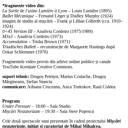
*fragmente video din:
La Sortie de l’usine Lumière à Lyon
– Louis Lumière (1895)
Ballet Mécanique
– Fernand Léger și Dudley Murphy (1924)
imagini de studiu al mișcării – Frank și Lillian Gilbreth (cca. 1910–
1924)
0=45 Version III
– Analivia Cordeiro (1975/1989)
M3x3
– Analivia Cordeiro (1973)
Accumulation
– Trisha Brown (1971)
Triadisches Ballett
– reconstrucție de Margarete Hastings după
Oskar Schlemmer (1970)
Fragmentele video provin din arhive online publice și canale
YouTube licențiate Creative Commons.
suport tehnic:
Dragoș Petrișor, Marius Costache, Dragoș
Mărgineanu, Ștefan Stanciu
comunicare:
Adnana Cruceanu, Anca Truteskov, Raul Coldea
Program
Under Pressure –
18:00 – Sala Studio
Mișcări Neautorizate
– 19:30 – Sala Stere Popescu
Cele două spectacole sunt prezentate în cadrul proiectului
Mișcări
neautorizate
, inițiat și curatoriat de Mihai Mihalcea.