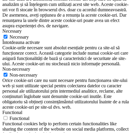
analizăm și să înțelegem cum utilizați acest site web. Aceste cookie-
uri vor fi stocate în browserul dvs. doar cu acordul dumneavoastră.
De asemenea, aveți opțiunea de a renunța la aceste cookie-uri. Dar
renunțarea la unele dintre aceste cookie-uri poate avea un efect
asupra experienței dvs. de navigare.
Necessary
Necessary
Întotdeauna activate
Cookie-urile necesare sunt absolut esențiale pentru ca site-ul să
funcționeze corect. Această categorie include numai cookie-uri care
asigură funcționalități de bază și caracteristici de securitate ale site-
ului. Aceste cookie-uri nu stochează nicio informație personală.
Non-necessary
Non-necessary
Orice cookie-uri care nu sunt necesare pentru funcționarea site-ului
web și sunt utilizate special pentru colectarea datelor cu caracter
personal ale utilizatorului prin intermediul analitice, reclame, alte
conținuturi înglobate sunt denumite cookie-uri inutile. Este
obligatoriu să obțineți consimțământul utilizatorului înainte de a rula
aceste cookie-uri pe site-ul dvs. web.
Functional
Functional
Functional cookies help to perform certain functionalities like
sharing the content of the website on social media platforms, collect