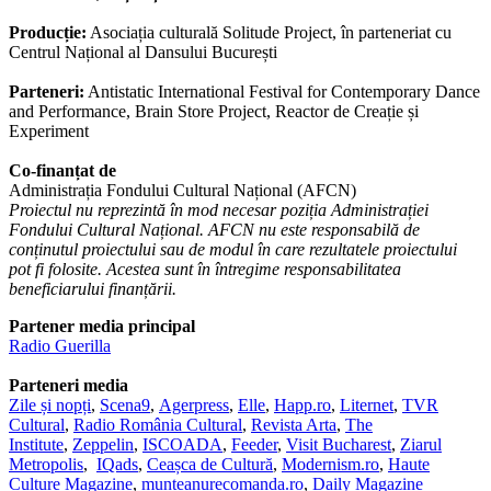
Producție:
Asociația culturală Solitude Project, în parteneriat cu
Centrul Național al Dansului București
Parteneri:
Antistatic International Festival for Contemporary Dance
and Performance, Brain Store Project, Reactor de Creație și
Experiment
Co-finanțat de
Administrația Fondului Cultural Național (AFCN)
Proiectul nu reprezintă în mod necesar poziția Administrației
Fondului Cultural Național. AFCN nu este responsabilă de
conținutul proiectului sau de modul în care rezultatele proiectului
pot fi folosite. Acestea sunt în întregime responsabilitatea
beneficiarului finanțării.
Partener media principal
Radio Guerilla
Parteneri media
Zile și nopți
,
Scena9
,
Agerpress
,
Elle
,
Happ.ro
,
Liternet
,
TVR
Cultural
,
Radio România Cultural
,
Revista Arta
,
The
Institute
,
Zeppelin
,
ISCOADA
,
Feeder
,
Visit Bucharest
,
Ziarul
Metropolis
,
IQads
,
Ceașca de Cultură
,
Modernism.ro
,
Haute
Culture Magazine
,
munteanurecomanda.ro
,
Daily Magazine