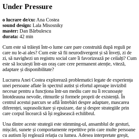
Under Pressure
o lucrare de/cu:
Ana Costea
sound design:
Lala Misosniky
master:
Dan Bărbulescu
durata:
42 min
Cum este să trăiești într-o lume care pare construită după reguli pe
care nu le-ai ales? Cum este să fii neurodivergent și să înveți, zi de
zi, să navighezi un registru social care îi favorizează pe ceilalți? Cum
este să locuiești într-un oraș care cere permanent atenție, viteză,
adaptare și disponibilitate?
Lucrarea Anei Costea explorează problematici legate de experiența
unei persoane aflate în spectrul autist și efortul aproape invizibil
necesar pentru a funcționa într-un mediu care nu îi recunoaște
întotdeauna nevoile, ritmurile și formele proprii de existență. În
centrul acestui parcurs se află întrebări despre adaptare, mascarea
diferenței, suprasolicitare și epuizare, dar și despre strategiile prin
care corpul încearcă să își regăsească echilibrul.
Una dintre aceste strategii este stimming-ul, ansamblul de gesturi,
mișcări, sunete și comportamente repetitive prin care multe persoane
cu autism își reglează relația cu lumea. Adesea interpretate greșit,