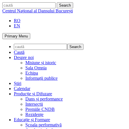
Skip
caută
to
Centrul Național al Dansului București
content
RO
EN
Primary Menu
Caută
Despre noi
Misiune și istoric
Sala Omnia
Echipa
Informații publice
Știri
Calendar
Producție și Difuzare
Dans și performance
Intersecții
Premiile CNDB
Rezidențe
Educație și Formare
Școala performativă