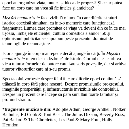
epoci au organizat viața, munca și ideea de progres? Și ce ar putea
face un corp care nu vrea să fie înțeles și anticipat?
Mișcări neautorizate
face vizibilă o lume în care diferite straturi
istorice coexistă simultan, ca într-o memorie care funcționează
fragmentat. Lumea care promitea că viața va deveni din ce în ce mai
ușoară, limbajele eficienței, cultura domestică a anilor ’50 și
optimismul publicitar se suprapun peste prezentul dominat de
tehnologii de recunoaștere.
Istoria ajunge în corp mai repede decât ajunge în cărți. În
Mișcări
neautorizate
o femeie se dezbracă de istorie. Corpul ei este arhiva
vie a tuturor formelor de putere care i-au scris poveștile, dar și arhiva
tuturor viitorurilor care ni s-au promis.
Spectacolul vorbește despre felul în care diferite epoci continuă să
trăiască în corp fără știrea noastră. Despre promisiunile progresului,
imaginile prosperității și infrastructurile invizibile ale controlului.
Despre un prezent care începe să pară simultan foarte familiar și
profund straniu.
*fragmente muzicale din:
Adolphe Adam, George Antheil, Notker
Balbulus, Ed Cobb & Toni Basil, The Julius Dixson, Beverly Ross,
Pat Ballard & The Chordettes, Les Paul & Mary Ford, Holly
Herndon