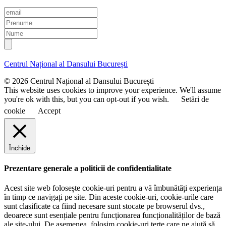
E
m
P
a
r
N
i
e
u
l
n
m
u
e
Centrul Național al Dansului București
m
e
© 2026 Centrul Național al Dansului București
This website uses cookies to improve your experience. We'll assume
you're ok with this, but you can opt-out if you wish.
Setări de
cookie
Accept
Închide
Prezentare generale a politicii de confidentialitate
Acest site web folosește cookie-uri pentru a vă îmbunătăți experiența
în timp ce navigați pe site. Din aceste cookie-uri, cookie-urile care
sunt clasificate ca fiind necesare sunt stocate pe browserul dvs.,
deoarece sunt esențiale pentru funcționarea funcționalităților de bază
ale site-ului. De asemenea, folosim cookie-uri terțe care ne ajută să