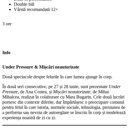
Double bill
Vârstă recomandată 12+
3 ore
Info
Under Pressure & Mișcări neautorizate
Două spectacole despre felurile în care lumea ajunge în corp.
În două seri consecutive, pe 27 și 28 iunie, sunt prezentate
Under
Pressure
, de Ana Costea, și
Mișcări neautorizate
, de Mihai
Mihalcea, realizat în colaborare cu Mara Bugarin. Cele două lucrări
pornesc din contexte diferite, dar împărtășesc o preocupare comună
pentru felul în care istoria, normele sociale, tehnologia, presiunea de
a performa sau nevoia de autoreglare se înscriu în corp și modelează
experiența noastră de zi cu zi.