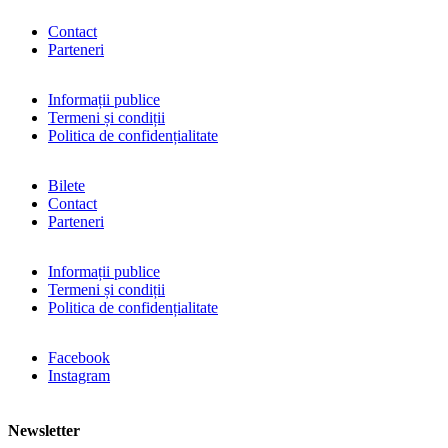
Contact
Parteneri
Informații publice
Termeni și condiții
Politica de confidențialitate
Bilete
Contact
Parteneri
Informații publice
Termeni și condiții
Politica de confidențialitate
Facebook
Instagram
Newsletter