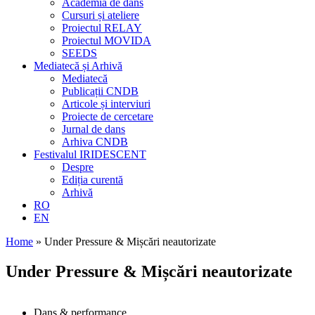
Academia de dans
Cursuri și ateliere
Proiectul RELAY
Proiectul MOVIDA
SEEDS
Mediatecă și Arhivă
Mediatecă
Publicații CNDB
Articole și interviuri
Proiecte de cercetare
Jurnal de dans
Arhiva CNDB
Festivalul IRIDESCENT
Despre
Ediția curentă
Arhivă
RO
EN
Home
»
Under Pressure & Mișcări neautorizate
Under Pressure & Mișcări neautorizate
Dans & performance