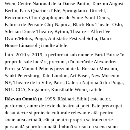
Wien, Centre National de la Danse Pantin, Tanz im August
Berlin, Paris Quartier d’Été, Springdance Utrecht,
Rencontres Chorégraphiques de Seine-Saint-Denis,
Fabrica de Pensule Cluj-Napoca, Black Box Theater Oslo,
Silesian Dance Theatre, Bytom, Theatre – Alfred Ve
Dvore/Motus, Praga, Antistatic Festival Sofia, Dance
House Limassol și multe altele.
Între 2010 și 2019, a performat sub numele Farid Fairuz în
propriile sale lucrări, precum și în lucrările Alexandrei
Pirici și Manuel Pelmuș prezentate la Russian Museum,
Sankt Petersburg, Tate London, Art Basel, New Museum
NY, Theatre de la Ville, Paris, Galeria Națională din Praga,
NTU CCA, Singapore, Kunsthalle Wien și altele.
Răzvan Omotă
(n. 1995, Rășinari, Sibiu) este actor,
performer, autor de texte de teatru și poet. Este preocupat
de subiecte și proiecte culturale relevante atât pentru
societatea actuală, cât și pentru propria sa traiectorie
personală și profesională. Îmbină scrisul cu scena și nu