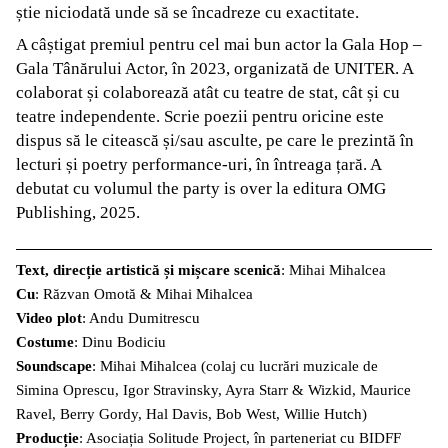
știe niciodată unde să se încadreze cu exactitate.
A câștigat premiul pentru cel mai bun actor la Gala Hop –
Gala Tânărului Actor, în 2023, organizată de UNITER. A
colaborat și colaborează atât cu teatre de stat, cât și cu
teatre independente. Scrie poezii pentru oricine este
dispus să le citească și/sau asculte, pe care le prezintă în
lecturi și poetry performance-uri, în întreaga țară. A
debutat cu volumul the party is over la editura OMG
Publishing, 2025.
Text, direcție artistică și mișcare scenică
: Mihai Mihalcea
Cu
: Răzvan Omotă & Mihai Mihalcea
Video plot
: Andu Dumitrescu
Costume
: Dinu Bodiciu
Soundscape
: Mihai Mihalcea (colaj cu lucrări muzicale de
Simina Oprescu, Igor Stravinsky, Ayra Starr & Wizkid, Maurice
Ravel, Berry Gordy, Hal Davis, Bob West, Willie Hutch)
Producție
: Asociația Solitude Project, în parteneriat cu BIDFF