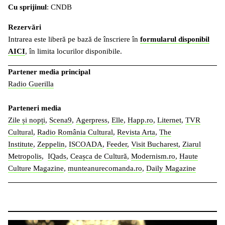
Cu sprijinul
: CNDB
Rezervări
Intrarea este liberă pe bază de înscriere în
formularul disponibil
AICI
, în limita locurilor disponibile.
Partener media principal
Radio Guerilla
Parteneri media
Zile și nopți
,
Scena9
,
Agerpress
,
Elle
,
Happ.ro
,
Liternet
,
TVR
Cultural
,
Radio România Cultural
,
Revista Arta
,
The
Institute
,
Zeppelin
,
ISCOADA
,
Feeder
,
Visit Bucharest
,
Ziarul
Metropolis
,
IQads
,
Ceașca de Cultură
,
Modernism.ro
,
Haute
Culture Magazine
,
munteanurecomanda.ro
,
Daily Magazine