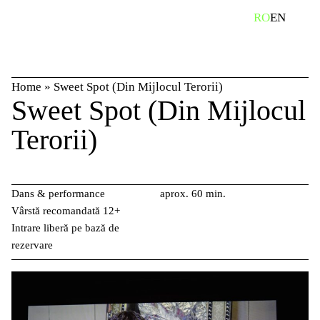
Skip
caută
RO
EN
to
content
Home
»
Sweet Spot (Din Mijlocul Terorii)
Sweet Spot (Din Mijlocul
Terorii)
Dans & performance
aprox. 60 min.
Vârstă recomandată 12+
Intrare liberă pe bază de
rezervare