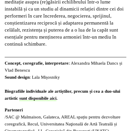
meditație asupra (re)găsirii echilibrului într-o lume
instabilă și ca un studiu al dinamicii relației dintre cei doi
performeri în care încrederea, negocierea, sprijinul,
conștientizarea reciprocă și adaptarea permanentă la
celălalt, rezistența și puterea de a o lua de la capăt sunt
esențiale pentru menținerea armoniei într-un mediu în
continuă schimbare.
Concept, coregrafie, interpretare:
Alexandra Mihaela Dancs și
Vlad Benescu
Sound design
: Lala Mișosniky
Biografiile individuale ale artiștilor, precum și cea a duo-ului
artistic
sunt disponibile aici
.
Parteneri
/SAC @ Malmaison, Galateca, AREAL spațiu pentru dezvoltare
coregrafică, Recul, Universitatea Naţională de Artă Teatrală și