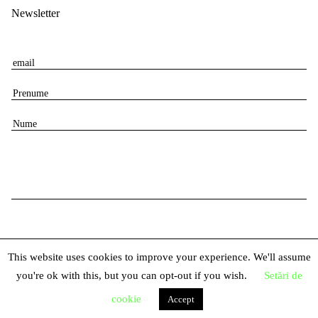
Newsletter
E
m
P
a
r
i
N
e
l
u
n
m
u
e
m
e
This website uses cookies to improve your experience. We'll assume
you're ok with this, but you can opt-out if you wish.
Setări de
© 2026 Centrul Național al Dansului București
cookie
Accept