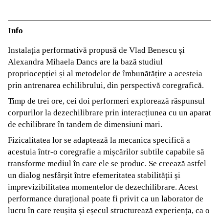
Info
Instalația performativă propusă de Vlad Benescu și
Alexandra Mihaela Dancs are la bază studiul
propriocepției și al metodelor de îmbunătățire a acesteia
prin antrenarea echilibrului, din perspectivă coregrafică.
Timp de trei ore, cei doi performeri explorează răspunsul
corpurilor la dezechilibrare prin interacțiunea cu un aparat
de echilibrare în tandem de dimensiuni mari.
Fizicalitatea lor se adaptează la mecanica specifică a
acestuia într-o coregrafie a mișcărilor subtile capabile să
transforme mediul în care ele se produc. Se creează astfel
un dialog nesfârșit între efemeritatea stabilității și
imprevizibilitatea momentelor de dezechilibrare. Acest
performance durațional poate fi privit ca un laborator de
lucru în care reușita și eșecul structurează experiența, ca o