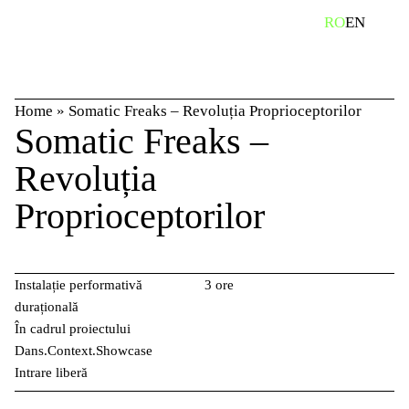
Skip
caută
RO
EN
to
content
Home
»
Somatic Freaks – Revoluția Proprioceptorilor
Somatic Freaks –
Revoluția
Proprioceptorilor
Instalație performativă
3 ore
durațională
În cadrul proiectului
Dans.Context.Showcase
Intrare liberă