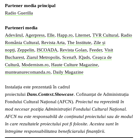
Partener media principal
Radio Guerilla
Parteneri media
Adevărul
,
Agerpress
,
Elle
,
Happ.ro
,
Liternet
,
TVR Cultural
,
Radio
România Cultural
,
Revista Arta
,
The Institute
,
Zile și
nopți
,
Zeppelin
,
ISCOADA
,
Revista Golan
,
Feeder
,
Visit
Bucharest
,
Ziarul Metropolis
,
Scena9
,
IQads
,
Ceașca de
Cultură
,
Modernism.ro
,
Haute Culture Magazine
,
munteanurecomanda.ro
,
Daily Magazine
Instalația este prezentată în cadrul
proiectului
Dans.Context.Showcase
. Cofinanțat de Administrația
Fondului Cultural Național (AFCN).
Proiectul nu reprezintă în
mod necesar poziţia Administrației Fondului Cultural Național.
AFCN nu este responsabilă de conținutul proiectului sau de modul
în care rezultatele proiectului pot fi folosite. Acestea sunt în
întregime responsabilitatea beneficiarului finanțării.