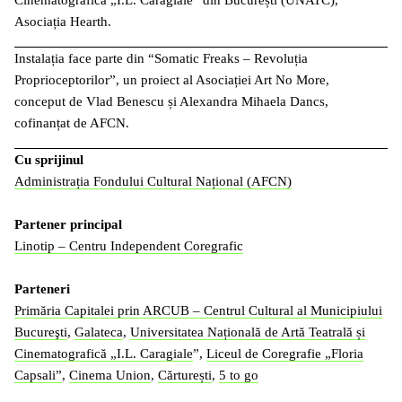
Cinematografică „I.L. Caragiale” din București (UNATC),
Asociația Hearth.
Instalația face parte din “Somatic Freaks – Revoluția
Proprioceptorilor”, un proiect al Asociației Art No More,
conceput de Vlad Benescu și Alexandra Mihaela Dancs,
cofinanțat de AFCN.
Cu sprijinul
Administrația Fondului Cultural Național (AFCN)
Partener principal
Linotip – Centru Independent Coregrafic
Parteneri
Primăria Capitalei prin ARCUB – Centrul Cultural al Municipiului
Bucureşti
,
Galateca
,
Universitatea Națională de Artă Teatrală și
Cinematografică „I.L. Caragiale
”,
Liceul de Coregrafie „Floria
Capsali”
,
Cinema Union
,
Cărturești
,
5 to go