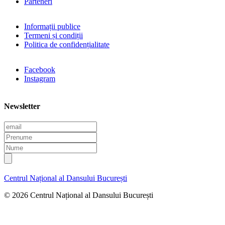
Parteneri
Informații publice
Termeni și condiții
Politica de confidențialitate
Facebook
Instagram
Newsletter
E
m
P
a
r
N
i
e
u
l
n
m
u
e
Centrul Național al Dansului București
m
e
© 2026 Centrul Național al Dansului București