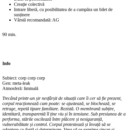
Creație colectivă
Intrare liberă, cu posibilitatea de a cumpăra un bilet de
susținere
Vârstă recomandată: AG
90 min.
Info
Subiect: corp corp corp
Gen: meta-leak
Atmosferă: liminală
Trecând printr-un șir nesfârșit de situații care îi cer să fie prezent,
corpul reacționează cum poate: se ajustează, se blochează, se
retrage, repetă tipare familiare. Rezistă. O membrană subțire,
identitară, transparentă îl ține viu și în tensiune. Sub presiunea de a
performa, stările oscilează între plăcere și nesiguranță,
vulnerabilitate și control. Corpul protestează și învață să se
adapteze cu forță și determinare. Vrea să se exprime sincer și,