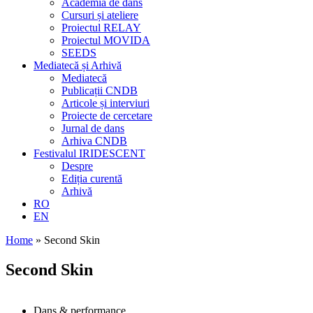
Academia de dans
Cursuri și ateliere
Proiectul RELAY
Proiectul MOVIDA
SEEDS
Mediatecă și Arhivă
Mediatecă
Publicații CNDB
Articole și interviuri
Proiecte de cercetare
Jurnal de dans
Arhiva CNDB
Festivalul IRIDESCENT
Despre
Ediția curentă
Arhivă
RO
EN
Home
»
Second Skin
Second Skin
Dans & performance