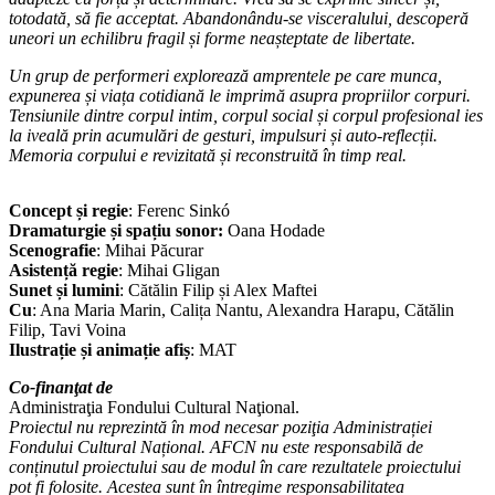
totodată, să fie acceptat. Abandonându-se visceralului, descoperă
uneori un echilibru fragil și forme neașteptate de libertate.
Un grup de performeri explorează amprentele pe care munca,
expunerea și viața cotidiană le imprimă asupra propriilor corpuri.
Tensiunile dintre corpul intim, corpul social și corpul profesional ies
la iveală prin acumulări de gesturi, impulsuri și auto-reflecții.
Memoria corpului e revizitată și reconstruită în timp real.
Concept și regie
: Ferenc Sinkó
Dramaturgie și spațiu sonor:
Oana Hodade
Scenografie
: Mihai Păcurar
Asistență regie
: Mihai Gligan
Sunet și lumini
: Cătălin Filip și Alex Maftei
Cu
: Ana Maria Marin, Calița Nantu, Alexandra Harapu, Cătălin
Filip, Tavi Voina
Ilustrație și animație afiș
: MAT
Co-finanţat de
Administraţia Fondului Cultural Naţional.
Proiectul nu reprezintă în mod necesar poziţia Administrației
Fondului Cultural Național. AFCN nu este responsabilă de
conținutul proiectului sau de modul în care rezultatele proiectului
pot fi folosite. Acestea sunt în întregime responsabilitatea