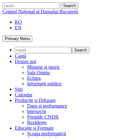
Skip
caută
to
Centrul Național al Dansului București
content
RO
EN
Primary Menu
Caută
Despre noi
Misiune și istoric
Sala Omnia
Echipa
Informații publice
Știri
Calendar
Producție și Difuzare
Dans și performance
Intersecții
Premiile CNDB
Rezidențe
Educație și Formare
Școala performativă